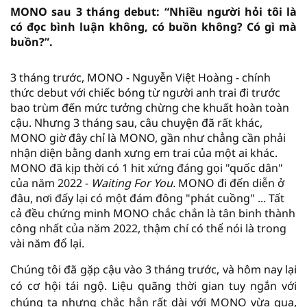
MONO sau 3 tháng debut: “Nhiều người hỏi tôi là
có đọc bình luận không, có buồn không? Có gì mà
buồn?”.
3 tháng trước, MONO - Nguyễn Việt Hoàng - chính
thức debut với chiếc bóng từ người anh trai đi trước
bao trùm đến mức tưởng chừng che khuất hoàn toàn
cậu. Nhưng 3 tháng sau, câu chuyện đã rất khác,
MONO giờ đây chỉ là MONO, gần như chẳng cần phải
nhận diện bằng danh xưng em trai của một ai khác.
MONO đã kịp thời có 1 hit xứng đáng gọi "quốc dân"
của năm 2022 -
Waiting For You.
MONO đi đến diễn ở
đâu, nơi đấy lại có một đám đông "phát cuồng" ... Tất
cả đều chứng minh MONO chắc chắn là tân binh thành
công nhất của năm 2022, thậm chí có thể nói là trong
vài năm đổ lại.
Chúng tôi đã gặp cậu vào 3 tháng trước, và hôm nay lại
có cơ hội tái ngộ. Liệu quãng thời gian tuy ngắn với
chúng ta nhưng chắc hẳn rất dài với MONO vừa qua,