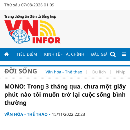
Thứ sáu 07/08/2026 01:09
Trang thông tin điện tử tổng hợp
ƯƠNG
TIÊU ĐIỂM
KINH TẾ - TÀI CHÍNH
ĐẤU GIÁ - ĐẤU THẦ
ĐỜI SỐNG
Văn hóa - Thể thao
Du lịch
Nhịp s
MONO: Trong 3 tháng qua, chưa một giây
phút nào tôi muốn trở lại cuộc sống bình
thường
VĂN HÓA - THỂ THAO
15/11/2022 22:23