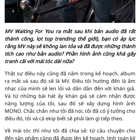
MV Waiting For You ra mắt sau khi bản audio đã rất
thành công, lọt top trending thế giới), bạn có áp lực
rằng MV này sẽ không lan tỏa và đã được những thành
tích cao như bản audio? Phần hình ảnh cũng khá gây
tranh cãi với mái tóc dài nữa?
Thật sự điều này cũng đã nằm trong kế hoạch, album
ra mắt và sau đó sẽ là MV. Điều tôi hướng đến là âm
nhạc của mình sẽ len lỏi và dần dần đến với khán giả.
Và từ những bài hát ấy khán giả sẽ cảm nhận được
năng lượng của tôi, sau đó sẽ xây dựng hình ảnh
MONO. Chắc chắn như tôi đã nói, tôi đã có ý tưởng cho
điều đó, tôi và cả ekip biết sẽ phải làm gì tiếp theo.
Về mái tóc thì như tôi đã chia sẻ: từ câu chuyện cho
đến sản phẩm cũng đã được lên kế hoạch, tính toán kỹ