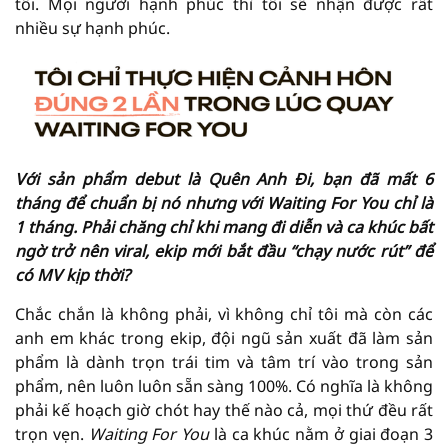
tôi. Mọi người hạnh phúc thì tôi sẽ nhận được rất
nhiều sự hạnh phúc.
Với sản phẩm debut là Quên Anh Đi, bạn đã mất 6
tháng để chuẩn bị nó nhưng với Waiting For You chỉ là
1 tháng. Phải chăng chỉ khi mang đi diễn và ca khúc bất
ngờ trở nên viral, ekip mới bắt đầu “chạy nước rút” để
có MV kịp thời?
Chắc chắn là không phải, vì không chỉ tôi mà còn các
anh em khác trong ekip, đội ngũ sản xuất đã làm sản
phẩm là dành trọn trái tim và tâm trí vào trong sản
phẩm, nên luôn luôn sẵn sàng 100%. Có nghĩa là không
phải kế hoạch giờ chót hay thế nào cả, mọi thứ đều rất
trọn vẹn.
Waiting For You
là ca khúc nằm ở giai đoạn 3