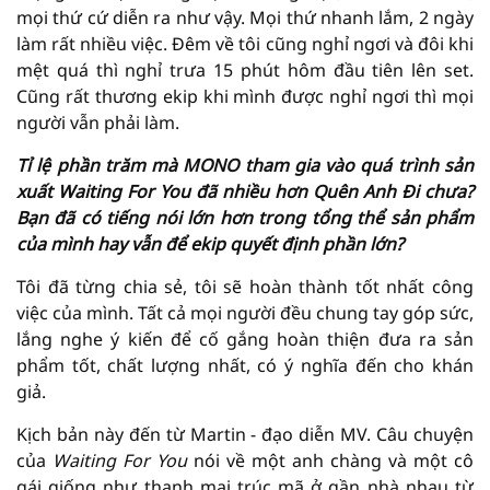
mọi thứ cứ diễn ra như vậy. Mọi thứ nhanh lắm, 2 ngày
làm rất nhiều việc. Đêm về tôi cũng nghỉ ngơi và đôi khi
mệt quá thì nghỉ trưa 15 phút hôm đầu tiên lên set.
Cũng rất thương ekip khi mình được nghỉ ngơi thì mọi
người vẫn phải làm.
Tỉ lệ phần trăm mà MONO tham gia vào quá trình sản
xuất Waiting For You đã nhiều hơn Quên Anh Đi chưa?
Bạn đã có tiếng nói lớn hơn trong tổng thể sản phẩm
của mình hay vẫn để ekip quyết định phần lớn?
Tôi đã từng chia sẻ, tôi sẽ hoàn thành tốt nhất công
việc của mình. Tất cả mọi người đều chung tay góp sức,
lắng nghe ý kiến để cố gắng hoàn thiện đưa ra sản
phẩm tốt, chất lượng nhất, có ý nghĩa đến cho khán
giả.
Kịch bản này đến từ Martin - đạo diễn MV. Câu chuyện
của
Waiting For You
nói về một anh chàng và một cô
gái giống như thanh mai trúc mã ở gần nhà nhau từ