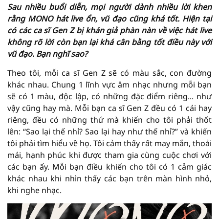
Sau nhiều buổi diễn, mọi người dành nhiều lời khen
rằng MONO hát live ổn, vũ đạo cũng khá tốt. Hiện tại
có các ca sĩ Gen Z bị khán giả phàn nàn về việc hát live
không rõ lời còn bạn lại khá cân bằng tốt điều này với
vũ đạo. Bạn nghĩ sao?
Theo tôi, mỗi ca sĩ Gen Z sẽ có màu sắc, con đường
khác nhau. Chung 1 lĩnh vực âm nhạc nhưng mỗi bạn
sẽ có 1 màu, độc lập, có những đặc điểm riêng... như
vậy cũng hay mà. Mỗi bạn ca sĩ Gen Z đều có 1 cái hay
riêng, đều có những thứ mà khiến cho tôi phải thốt
lên: “Sao lại thế nhỉ? Sao lại hay như thế nhỉ?” và khiến
tôi phải tìm hiểu về họ. Tôi cảm thấy rất may mắn, thoải
mái, hạnh phúc khi được tham gia cùng cuộc chơi với
các bạn ấy. Mỗi bạn điều khiến cho tôi có 1 cảm giác
khác nhau khi nhìn thấy các bạn trên màn hình nhỏ,
khi nghe nhạc.