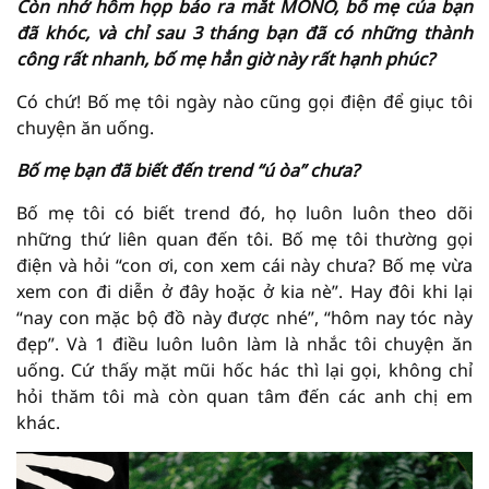
Còn nhớ hôm họp báo ra mắt MONO, bố mẹ của bạn
đã khóc, và chỉ sau 3 tháng bạn đã có những thành
công rất nhanh, bố mẹ hẳn giờ này rất hạnh phúc?
Có chứ! Bố mẹ tôi ngày nào cũng gọi điện để giục tôi
chuyện ăn uống.
Bố mẹ bạn đã biết đến trend “ú òa” chưa?
Bố mẹ tôi có biết trend đó, họ luôn luôn theo dõi
những thứ liên quan đến tôi. Bố mẹ tôi thường gọi
điện và hỏi “con ơi, con xem cái này chưa? Bố mẹ vừa
xem con đi diễn ở đây hoặc ở kia nè”. Hay đôi khi lại
“nay con mặc bộ đồ này được nhé”, “hôm nay tóc này
đẹp”. Và 1 điều luôn luôn làm là nhắc tôi chuyện ăn
uống. Cứ thấy mặt mũi hốc hác thì lại gọi, không chỉ
hỏi thăm tôi mà còn quan tâm đến các anh chị em
khác.