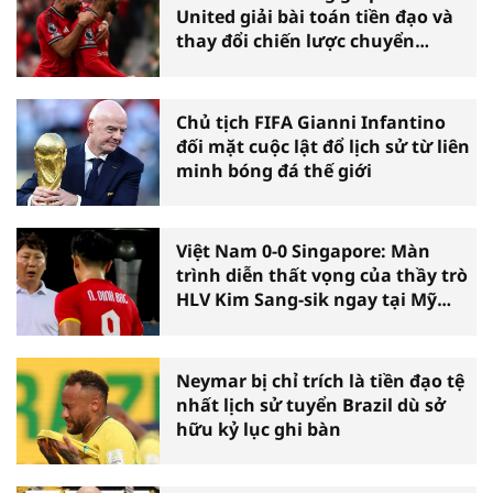
United giải bài toán tiền đạo và
thay đổi chiến lược chuyển
nhượng
Chủ tịch FIFA Gianni Infantino
đối mặt cuộc lật đổ lịch sử từ liên
minh bóng đá thế giới
Việt Nam 0-0 Singapore: Màn
trình diễn thất vọng của thầy trò
HLV Kim Sang-sik ngay tại Mỹ
Đình
Neymar bị chỉ trích là tiền đạo tệ
nhất lịch sử tuyển Brazil dù sở
hữu kỷ lục ghi bàn