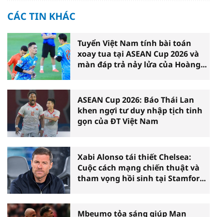
CÁC TIN KHÁC
Tuyển Việt Nam tính bài toán
xoay tua tại ASEAN Cup 2026 và
màn đáp trả nảy lửa của Hoàng
Hên
ASEAN Cup 2026: Báo Thái Lan
khen ngợi tư duy nhập tịch tinh
gọn của ĐT Việt Nam
Xabi Alonso tái thiết Chelsea:
Cuộc cách mạng chiến thuật và
tham vọng hồi sinh tại Stamford
Bridge
Mbeumo tỏa sáng giúp Man