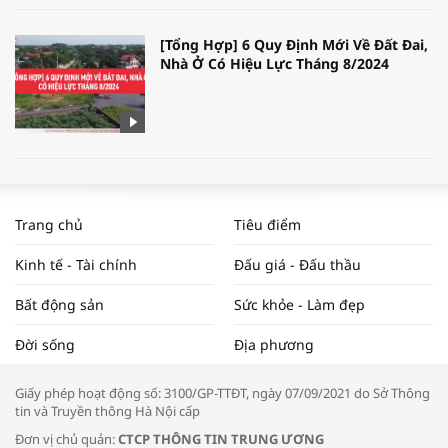
[Tổng Hợp] 6 Quy Định Mới Về Đất Đai,
Nhà Ở Có Hiệu Lực Tháng 8/2024
WORLDBANK DỰ BÁO KINH TẾ VIỆT
NAM NĂM 2024 VÀ NĂM 2025 | NHỊP
Trang chủ
Tiêu điểm
ĐẬP THỊ TRƯỜNG #62
Kinh tế - Tài chính
Đấu giá - Đấu thầu
Bất động sản
Sức khỏe - Làm đẹp
Tọa đàm “Xúc tiến thương mại: Khơi
Đời sống
Địa phương
thông đầu ra cho sản phẩm OCOP”
Giấy phép hoạt động số: 3100/GP-TTĐT, ngày 07/09/2021 do Sở Thông
tin và Truyền thông Hà Nội cấp
Đơn vị chủ quản:
CTCP THÔNG TIN TRUNG ƯƠNG