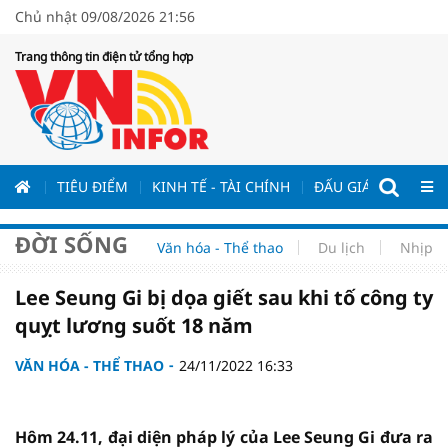
Chủ nhật 09/08/2026 21:56
Trang thông tin điện tử tổng hợp
ƯƠNG
TIÊU ĐIỂM
KINH TẾ - TÀI CHÍNH
ĐẤU GIÁ - ĐẤU THẦ
ĐỜI SỐNG
Văn hóa - Thể thao
Du lịch
Nhịp s
Lee Seung Gi bị dọa giết sau khi tố công ty
quỵt lương suốt 18 năm
VĂN HÓA - THỂ THAO
24/11/2022 16:33
Hôm 24.11, đại diện pháp lý của Lee Seung Gi đưa ra