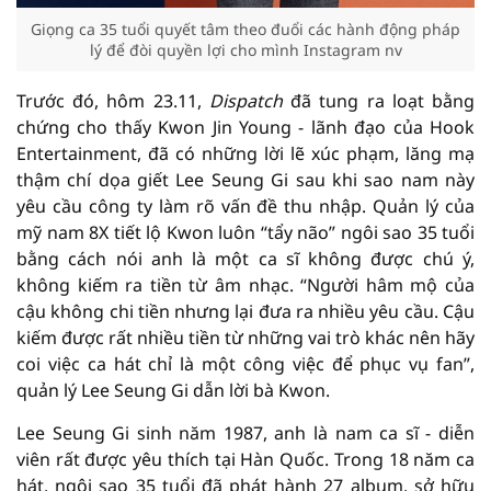
Giọng ca 35 tuổi quyết tâm theo đuổi các hành động pháp
lý để đòi quyền lợi cho mình Instagram nv
Trước đó, hôm 23.11,
Dispatch
đã tung ra loạt bằng
chứng cho thấy Kwon Jin Young - lãnh đạo của Hook
Entertainment, đã có những lời lẽ xúc phạm, lăng mạ
thậm chí dọa giết Lee Seung Gi sau khi sao nam này
yêu cầu công ty làm rõ vấn đề thu nhập. Quản lý của
mỹ nam 8X tiết lộ Kwon luôn “tẩy não” ngôi sao 35 tuổi
bằng cách nói anh là một ca sĩ không được chú ý,
không kiếm ra tiền từ âm nhạc. “Người hâm mộ của
cậu không chi tiền nhưng lại đưa ra nhiều yêu cầu. Cậu
kiếm được rất nhiều tiền từ những vai trò khác nên hãy
coi việc ca hát chỉ là một công việc để phục vụ fan”,
quản lý Lee Seung Gi dẫn lời bà Kwon.
Lee Seung Gi sinh năm 1987, anh là nam ca sĩ - diễn
viên rất được yêu thích tại Hàn Quốc. Trong 18 năm ca
hát, ngôi sao 35 tuổi đã phát hành 27 album, sở hữu