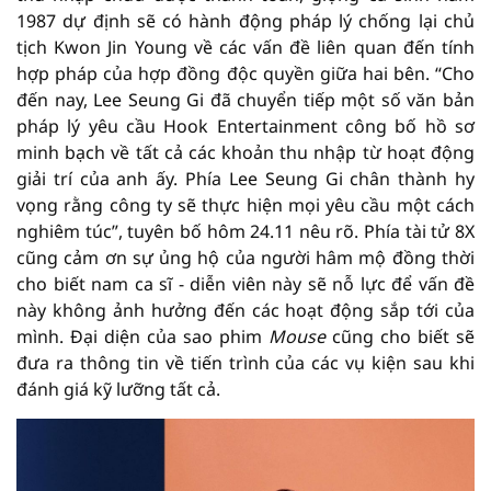
1987 dự định sẽ có hành động pháp lý chống lại chủ
tịch Kwon Jin Young về các vấn đề liên quan đến tính
hợp pháp của hợp đồng độc quyền giữa hai bên. “Cho
đến nay, Lee Seung Gi đã chuyển tiếp một số văn bản
pháp lý yêu cầu Hook Entertainment công bố hồ sơ
minh bạch về tất cả các khoản thu nhập từ hoạt động
giải trí của anh ấy. Phía Lee Seung Gi chân thành hy
vọng rằng công ty sẽ thực hiện mọi yêu cầu một cách
nghiêm túc”, tuyên bố hôm 24.11 nêu rõ. Phía tài tử 8X
cũng cảm ơn sự ủng hộ của người hâm mộ đồng thời
cho biết nam ca sĩ - diễn viên này sẽ nỗ lực để vấn đề
này không ảnh hưởng đến các hoạt động sắp tới của
mình. Đại diện của sao phim
Mouse
cũng cho biết sẽ
đưa ra thông tin về tiến trình của các vụ kiện sau khi
đánh giá kỹ lưỡng tất cả.