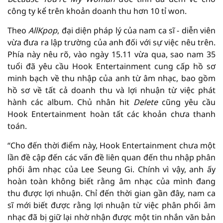
công ty kể trên khoản doanh thu hơn 10 tỉ won.
Theo
AllKpop
, đại diện pháp lý của nam ca sĩ - diễn viên
vừa đưa ra lập trường của anh đối với sự việc nêu trên.
Phía này nêu rõ, vào ngày 15.11 vừa qua, sao nam 35
tuổi đã yêu cầu Hook Entertainment cung cấp hồ sơ
minh bạch về thu nhập của anh từ âm nhạc, bao gồm
hồ sơ về tất cả doanh thu và lợi nhuận từ việc phát
hành các album. Chủ nhân hit
Delete
cũng yêu cầu
Hook Entertainment hoàn tất các khoản chưa thanh
toán.
“Cho đến thời điểm này, Hook Entertainment chưa một
lần đề cập đến các vấn đề liên quan đến thu nhập phân
phối âm nhạc của Lee Seung Gi. Chính vì vậy, anh ấy
hoàn toàn không biết rằng âm nhạc của mình đang
thu được lợi nhuận. Chỉ đến thời gian gần đây, nam ca
sĩ mới biết được rằng lợi nhuận từ việc phân phối âm
nhạc đã bị giữ lại nhờ nhận được một tin nhắn văn bản