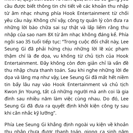
cầu được biết thông tin chi tiết về các khoản thu nhập
từ âm nhạc nhưng phía Hook Entertainment từ chối
yêu cầu này. Không chỉ vậy, công ty quản lý còn đưa ra
những lời bào chữa sai sự thật và lấp liếm rằng thu
nhập của sao nam 8X từ âm nhạc không đáng kể. Phía
ngôi sao 35 tuổi tiếp tục: “Trong cuộc đối chất này, Lee
Seung Gi đã phải hứng chịu những lời lẽ xúc phạm
thậm chí là đe dọa, vu khống từ chủ tịch của Hook
Entertainment. Đây không còn đơn giản chỉ là vấn đề
thu nhập chưa thanh toán. Sau khi nghe những lời đe
dọa và lăng mạ như vậy, Lee Seung Gi đã mất hết niềm
tin bấy lâu nay vào Hook Entertainment và chủ tịch
Kwon Jin Young, tất cả những người mà anh coi là gia
đình sau nhiều năm làm việc cùng nhau. Do đó, Lee
Seung Gi đã đưa ra quyết định khởi kiện công ty sau
khi cân nhắc kỹ lưỡng”.
Phía Lee Seung Gi khẳng định ngoài vụ kiện về khoản
thu nhập chưa được thanh toán, giọng ca sinh năm