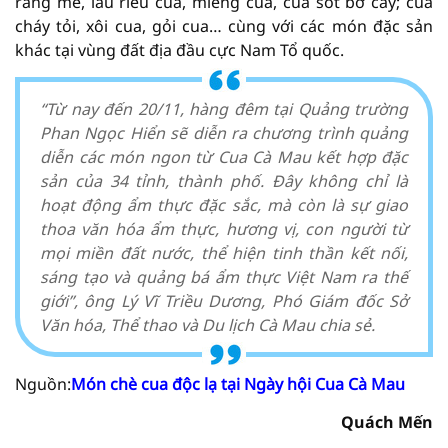
rang me, lẩu riêu cua, miếng cua, cua sốt bơ cay; cua
cháy tỏi, xôi cua, gỏi cua… cùng với các món đặc sản
khác tại vùng đất địa đầu cực Nam Tổ quốc.
“Từ nay đến 20/11, hàng đêm tại Quảng trường
Phan Ngọc Hiển sẽ diễn ra chương trình quảng
diễn các món ngon từ Cua Cà Mau kết hợp đặc
sản của 34 tỉnh, thành phố. Đây không chỉ là
hoạt động ẩm thực đặc sắc, mà còn là sự giao
thoa văn hóa ẩm thực, hương vị, con người từ
mọi miền đất nước, thể hiện tinh thần kết nối,
sáng tạo và quảng bá ẩm thực Việt Nam ra thế
giới”, ông Lý Vĩ Triều Dương, Phó Giám đốc Sở
Văn hóa, Thể thao và Du lịch Cà Mau chia sẻ.
Nguồn:
Món chè cua độc lạ tại Ngày hội Cua Cà Mau
Quách Mến