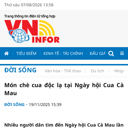
Thứ sáu 07/08/2026 13:58
Trang thông tin điện tử tổng hợp
ƯƠNG
TIÊU ĐIỂM
KINH TẾ - TÀI CHÍNH
ĐẤU GIÁ - ĐẤU THẦ
ĐỜI SỐNG
Văn hóa - Thể thao
Du lịch
Nhịp s
Món chè cua độc lạ tại Ngày hội Cua Cà
Mau
ĐỜI SỐNG
19/11/2025 15:39
Nhiều người dân tìm đến Ngày hội Cua Cà Mau lần