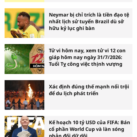
Neymar bị chỉ trích là tiền đạo tệ
nhất lịch sử tuyển Brazil dù sở
hữu kỷ lục ghi bàn
Tử vi hôm nay, xem tử vi 12 con
giáp hôm nay ngày 31/7/2026:
Tuổi Tỵ công việc thịnh vượng
Xác định đúng thế mạnh nổi trội
để du lịch phát triển
Kế hoạch 10 tỷ USD của FIFA: Bán
cổ phần World Cup và làn sóng
phản đối dữ dội