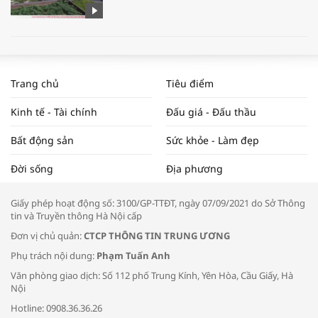
WORLDBANK DỰ BÁO KINH TẾ VIỆT
NAM NĂM 2024 VÀ NĂM 2025 | NHỊP
Trang chủ
Tiêu điểm
ĐẬP THỊ TRƯỜNG #62
Kinh tế - Tài chính
Đấu giá - Đấu thầu
Bất động sản
Sức khỏe - Làm đẹp
Tọa đàm “Xúc tiến thương mại: Khơi
Đời sống
Địa phương
thông đầu ra cho sản phẩm OCOP”
Giấy phép hoạt động số: 3100/GP-TTĐT, ngày 07/09/2021 do Sở Thông
tin và Truyền thông Hà Nội cấp
Đơn vị chủ quản:
CTCP THÔNG TIN TRUNG ƯƠNG
Phụ trách nội dung:
Phạm Tuấn Anh
Bác sĩ tư vấn cách phòng tránh bệnh
Văn phòng giao dịch: Số 112 phố Trung Kính, Yên Hòa, Cầu Giấy, Hà
đường hô hấp trong thời tiết giao mùa
Nội
Hotline: 0908.36.36.26