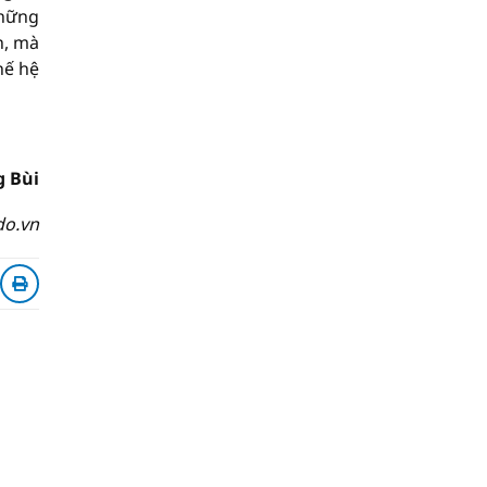
Những
n, mà
hế hệ
 Bùi
do.vn