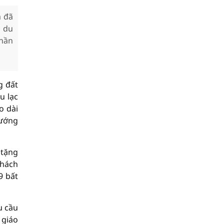
m đã
g du
thần
g đất
u lạc
o dài
hướng
 tặng
khách
9 bất
u cầu
 giáo