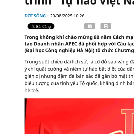
trình "Tự hào Việt 
ĐỜI SỐNG
29/08/2025 10:26
Trong không khí chào mừng 80 năm Cách mạn
tạo Doanh nhân APEC đã phối hợp với Câu lạc
(Đại học Công nghiệp Hà Nội) tổ chức Chương 
Trong suốt chiều dài lịch sử, lá cờ đỏ sao vàng đ
ý chí quật cường và niềm tự hào bất diệt của dâ
giản dị nhưng đậm đà bản sắc đã gắn bó mật thi
biểu tượng của tình yêu Tổ quốc, khẳng định bản
hệ trẻ.