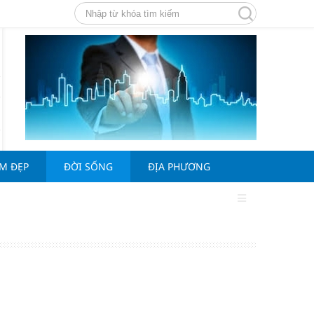
ÀM ĐẸP
ĐỜI SỐNG
ĐỊA PHƯƠNG