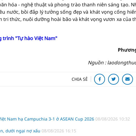
m văn hóa - nghệ thuật và phong trào thanh niên sáng tạo. 
êu nước, bồi đắp lý tưởng sống đẹp và khát vọng cống hiế
 tri thức, nuôi dưỡng hoài bão và khát vọng vươn xa của t
g trình "Tự hào Việt Nam"
Phương
Nguồn : laodongthu
CHIA SẺ
 Việt Nam hạ Campuchia 3-1 ở ASEAN Cup 2026
08/08/2026 10:32
n, dưới ngại nợ xấu
08/08/2026 16:15