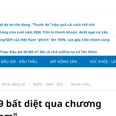
ỡ dự án tồn đọng: "Thước đo" hiệu quả cải cách thể chế
hàng nửa cuối năm 2026: Trên lo thanh khoản, dưới ngại nợ xấu
ụng/GDP của Việt Nam "phình" lên 155%, cao gấp 3 lần nhóm cùng
háp: Đấu giá 58.965 m² đất và nhà xưởng tại xã Tân Hồng
n Đình Bắc tỏa sáng với cú đúp giúp tuyển Việt Nam hạ Campuchia
ĐẤU GIÁ - ĐẤU THẦU
BẤT ĐỘNG SẢN
SỨC KHỎE - L
ASEAN Cup 2026
ng hôm nay 8/8: Vàng thế giới "nhảy vọt"
ổ phiếu IPO có được phân bổ dòng vốn mới từ nâng hạng thị trường?
Nhịp sống số
Nghe - Xem - Đọc
Muôn màu
ch của nước chanh gừng
ần tiền gửi Kho bạc Nhà nước: Không chỉ 4 ngân hàng được lợi
/9 bất diệt qua chương
hôm nay, xem tử vi 12 con giáp hôm nay ngày 8/8/2026: Tuổi Mão kinh
 thuận lợi