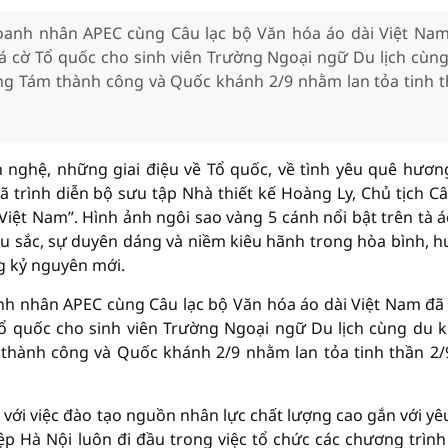
Doanh nhân APEC cùng Câu lạc bộ Văn hóa áo dài Việt Na
h lá cờ Tổ quốc cho sinh viên Trường Ngoại ngữ Du lịch cùn
ng Tám thành công và Quốc khánh 2/9 nhằm lan tỏa tinh 
 nghệ, những giai điệu về Tổ quốc, về tình yêu quê hươn
ã trình diễn bộ sưu tập Nhà thiết kế Hoàng Ly, Chủ tịch Câ
Việt Nam”. Hình ảnh ngôi sao vàng 5 cánh nổi bật trên tà á
u sắc, sự duyên dáng và niềm kiêu hãnh trong hòa bình, 
ng kỷ nguyên mới.
nh nhân APEC cùng Câu lạc bộ Văn hóa áo dài Việt Nam đã
ờ Tổ quốc cho sinh viên Trường Ngoại ngữ Du lịch cùng du 
thành công và Quốc khánh 2/9 nhằm lan tỏa tinh thần 2/
ới việc đào tạo nguồn nhân lực chất lượng cao gắn với yê
p Hà Nội luôn đi đầu trong việc tổ chức các chương trình