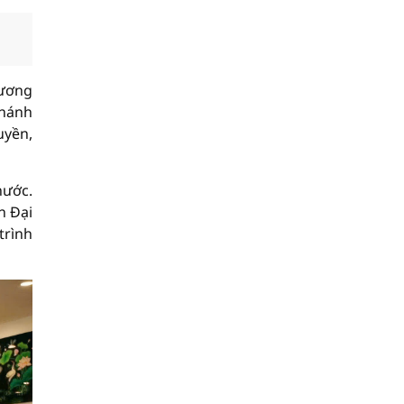
hương
khánh
uyền,
nước.
n Đại
trình