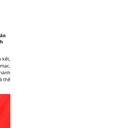
Đào
ch
 kết,
 mạc,
thành
à thế