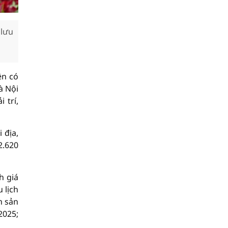
 lưu
ện có
à Nội
 trí,
 địa,
2.620
h giá
 lịch
n sản
2025;