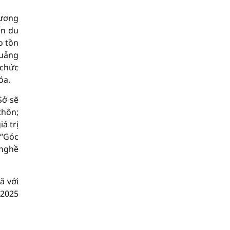
hương
ển du
o tồn
quảng
 chức
óa.
Sở sẽ
thôn;
á trị
 “Góc
 nghề
ã với
 2025