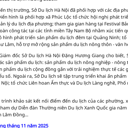
iến thị trường, Sở Du lịch Hà Nội đã phối hợp với các địa p
iển hình là phối hợp xã Phúc Lộc tổ chức hội nghị phát tri
n lý du lịch địa phương; tham gia gian hàng tại Festival Bả
đoàn công tác tại các tỉnh miền Tây Nam Bộ nhằm xúc tiến 
 hình phát triển sản phẩm du lịch đêm tại Quảng Ninh; tổ
Thư Lâm, hỗ trợ mở rộng sản phẩm du lịch nông thôn - văn h
Giám đốc Sở Du lịch Hà Nội Đặng Hương Giang cho biết, 
ác sản phẩm du lịch: sản phẩm du lịch nông nghiệp - nông 
n phẩm du lịch cộng đồng gắn với trải nghiệm thực tế các gi
u số. Ngoài ra, Sở Du lịch sẽ tập trung triển khai ấn phẩm
à Nội; tổ chức Liên hoan Ẩm thực và Du lịch Làng nghề, Phố
 trình khảo sát kết nối điểm đến du lịch của các phường, x
 tham dự Diễn đàn Thường niên Du lịch Xanh Quốc gia năm
h Lâm Đồng...
ong tháng 11 năm 2025