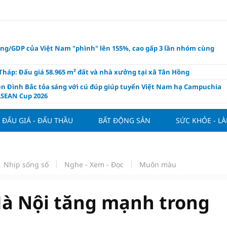
ụng/GDP của Việt Nam "phình" lên 155%, cao gấp 3 lần nhóm cùng
háp: Đấu giá 58.965 m² đất và nhà xưởng tại xã Tân Hồng
n Đình Bắc tỏa sáng với cú đúp giúp tuyển Việt Nam hạ Campuchia
ASEAN Cup 2026
ng hôm nay 8/8: Vàng thế giới "nhảy vọt"
ĐẤU GIÁ - ĐẤU THẦU
BẤT ĐỘNG SẢN
SỨC KHỎE - L
ổ phiếu IPO có được phân bổ dòng vốn mới từ nâng hạng thị trường?
ch của nước chanh gừng
ần tiền gửi Kho bạc Nhà nước: Không chỉ 4 ngân hàng được lợi
Nhịp sống số
Nghe - Xem - Đọc
Muôn màu
hôm nay, xem tử vi 12 con giáp hôm nay ngày 8/8/2026: Tuổi Mão kinh
 thuận lợi
àng nửa đầu năm 2026: Áp lực đằng sau niềm vui lãi lớn
Hà Nội tăng mạnh trong
oạch và hạ tầng đang mở ra chu kỳ tăng trưởng mới của bất động
iệt Nam