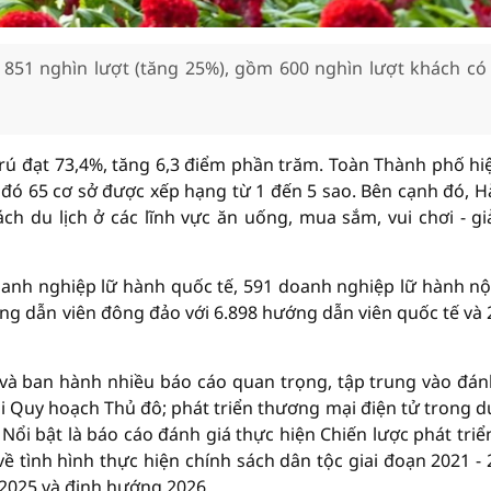
 851 nghìn lượt (tăng 25%), gồm 600 nghìn lượt khách có
rú đạt 73,4%, tăng 6,3 điểm phần trăm. Toàn Thành phố hi
g đó 65 cơ sở được xếp hạng từ 1 đến 5 sao. Bên cạnh đó, H
h du lịch ở các lĩnh vực ăn uống, mua sắm, vui chơi - giải
oanh nghiệp lữ hành quốc tế, 591 doanh nghiệp lữ hành nội
ớng dẫn viên đông đảo với 6.898 hướng dẫn viên quốc tế và 
 và ban hành nhiều báo cáo quan trọng, tập trung vào đán
ai Quy hoạch Thủ đô; phát triển thương mại điện tử trong du
 Nổi bật là báo cáo đánh giá thực hiện Chiến lược phát triể
 tình hình thực hiện chính sách dân tộc giai đoạn 2021 - 
m 2025 và định hướng 2026…