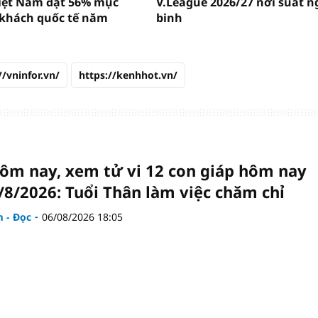
Việt Nam đạt 56% mục
V.League 2026/27 nới suất n
 khách quốc tế năm
binh
//vninfor.vn/
https://kenhhot.vn/
hôm nay, xem tử vi 12 con giáp hôm nay
/8/2026: Tuổi Thân làm việc chăm chỉ
 - Đọc
06/08/2026 18:05