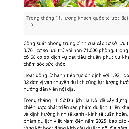
Trong tháng 11, lượng khách quốc tế ước đạt
trú.
Công suất phòng trung bình của các cơ sở lưu t
3.761 cơ sở lưu trú với hơn 71.000 phòng, tron
có 58 cơ sở dịch vụ đạt tiêu chuẩn phục vụ khác
chăm sóc sức khỏe.
Hoạt động lữ hành tiếp tục ổn định với 1.921 d
32 đơn vị vận chuyển du lịch cùng lực lượng hư
hướng dẫn viên nội địa.
Trong tháng 11, Sở Du lịch Hà Nội đã xây dựng
chiến lược phát triển sản phẩm du lịch; triển kh
và định hướng kinh tế xanh - kinh tế tuần hoàn.
phẩm du lịch Việt Nam đến năm 2025; báo cáo về
tổng kết hoạt động kích cầu du lịch nội địa nă