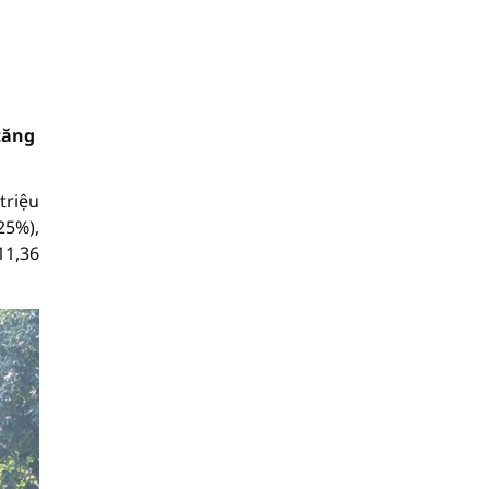
tăng
triệu
25%),
11,36