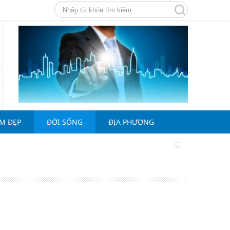
ÀM ĐẸP
ĐỜI SỐNG
ĐỊA PHƯƠNG