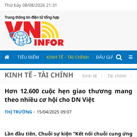
Thứ bảy 08/08/2026 21:31
Trang thông tin điện tử tổng hợp
ƯƠNG
TIÊU ĐIỂM
KINH TẾ - TÀI CHÍNH
ĐẤU GIÁ - ĐẤU THẦ
KINH TẾ - TÀI CHÍNH
Kinh tế
Tài chính
Hơn 12.600 cuộc hẹn giao thương mang
theo nhiều cơ hội cho DN Việt
THỊ TRƯỜNG
15/04/2025 09:07
Lần đầu tiên, Chuỗi sự kiện “Kết nối chuỗi cung ứng