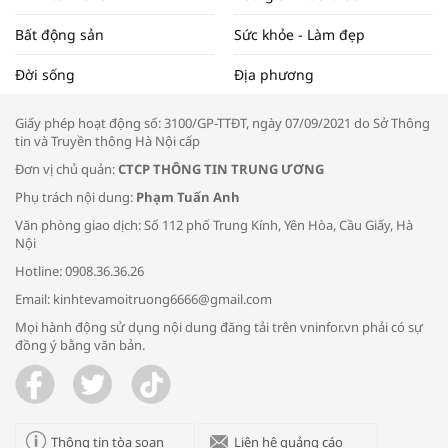
Bất động sản
Sức khỏe - Làm đẹp
Tọa đàm “Xúc tiến thương mại: Khơi
Đời sống
Địa phương
thông đầu ra cho sản phẩm OCOP”
Giấy phép hoạt động số: 3100/GP-TTĐT, ngày 07/09/2021 do Sở Thông
tin và Truyền thông Hà Nội cấp
Đơn vị chủ quản:
CTCP THÔNG TIN TRUNG ƯƠNG
Phụ trách nội dung:
Phạm Tuấn Anh
Bác sĩ tư vấn cách phòng tránh bệnh
Văn phòng giao dịch: Số 112 phố Trung Kính, Yên Hòa, Cầu Giấy, Hà
đường hô hấp trong thời tiết giao mùa
Nội
Hotline: 0908.36.36.26
Email: kinhtevamoitruong6666@gmail.com
Mọi hành động sử dụng nội dung đăng tải trên vninfor.vn phải có sự
đồng ý bằng văn bản.
Trao yêu thương cho em
Thông tin tòa soạn
Liên hệ quảng cáo