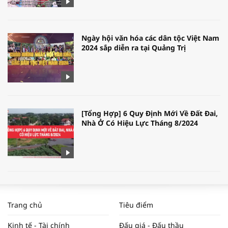
Ngày hội văn hóa các dân tộc Việt Nam
2024 sắp diễn ra tại Quảng Trị
[Tổng Hợp] 6 Quy Định Mới Về Đất Đai,
Nhà Ở Có Hiệu Lực Tháng 8/2024
WORLDBANK DỰ BÁO KINH TẾ VIỆT
NAM NĂM 2024 VÀ NĂM 2025 | NHỊP
Trang chủ
Tiêu điểm
ĐẬP THỊ TRƯỜNG #62
Kinh tế - Tài chính
Đấu giá - Đấu thầu