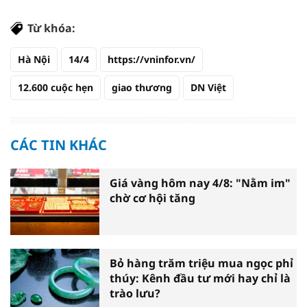
Từ khóa:
Hà Nội
14/4
https://vninfor.vn/
12.600 cuộc hẹn
giao thương
DN Việt
CÁC TIN KHÁC
Giá vàng hôm nay 4/8: "Nằm im"
chờ cơ hội tăng
Bỏ hàng trăm triệu mua ngọc phỉ
thúy: Kênh đầu tư mới hay chỉ là
trào lưu?