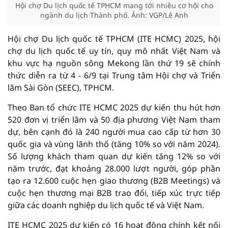
Hội chợ Du lịch quốc tế TPHCM mang tới nhiều cơ hội cho
ngành du lịch Thành phố. Ảnh: VGP/Lê Anh
Hội chợ Du lịch quốc tế TPHCM (ITE HCMC) 2025, hội
chợ du lịch quốc tế uy tín, quy mô nhất Việt Nam và
khu vực hạ nguồn sông Mekong lần thứ 19 sẽ chính
thức diễn ra từ 4 - 6/9 tại Trung tâm Hội chợ và Triển
lãm Sài Gòn (SEEC), TPHCM.
Theo Ban tổ chức ITE HCMC 2025 dự kiến thu hút hơn
520 đơn vị triển lãm và 50 địa phương Việt Nam tham
dự, bên cạnh đó là 240 người mua cao cấp từ hơn 30
quốc gia và vùng lãnh thổ (tăng 10% so với năm 2024).
Số lượng khách tham quan dự kiến tăng 12% so với
năm trước, đạt khoảng 28.000 lượt người, góp phần
tạo ra 12.600 cuộc hẹn giao thương (B2B Meetings) và
cuộc hẹn thương mại B2B trao đổi, tiếp xúc trực tiếp
giữa các doanh nghiệp du lịch quốc tế và Việt Nam.
ITE HCMC 2025 dự kiến có 16 hoạt động chính kết nối