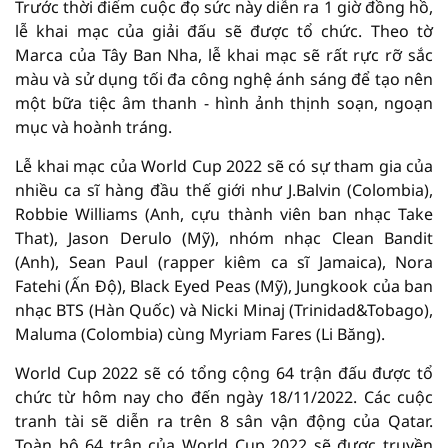
Trước thời điểm cuộc đọ sức này diễn ra 1 giờ đồng hồ,
lễ khai mạc của giải đấu sẽ được tổ chức. Theo tờ
Marca của Tây Ban Nha, lễ khai mạc sẽ rất rực rỡ sắc
màu và sử dụng tối đa công nghệ ánh sáng để tạo nên
một bữa tiệc âm thanh - hình ảnh thịnh soạn, ngoạn
mục và hoành tráng.
Lễ khai mạc của World Cup 2022 sẽ có sự tham gia của
nhiều ca sĩ hàng đầu thế giới như J.Balvin (Colombia),
Robbie Williams (Anh, cựu thành viên ban nhạc Take
That), Jason Derulo (Mỹ), nhóm nhạc Clean Bandit
(Anh), Sean Paul (rapper kiêm ca sĩ Jamaica), Nora
Fatehi (Ấn Độ), Black Eyed Peas (Mỹ), Jungkook của ban
nhạc BTS (Hàn Quốc) và Nicki Minaj (Trinidad&Tobago),
Maluma (Colombia) cùng Myriam Fares (Li Băng).
World Cup 2022 sẽ có tổng cộng 64 trận đấu được tổ
chức từ hôm nay cho đến ngày 18/11/2022. Các cuộc
tranh tài sẽ diễn ra trên 8 sân vận động của Qatar.
Toàn bộ 64 trận của World Cup 2022 sẽ được truyền