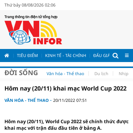
Thứ bảy 08/08/2026 02:06
Trang thông tin điện tử tổng hợp
ƯƠNG
TIÊU ĐIỂM
KINH TẾ - TÀI CHÍNH
ĐẤU GIÁ - ĐẤU THẦ
ĐỜI SỐNG
Văn hóa - Thể thao
Du lịch
Nhịp s
Hôm nay (20/11) khai mạc World Cup 2022
VĂN HÓA - THỂ THAO
20/11/2022 07:51
Hôm nay (20/11), World Cup 2022 sẽ chính thức được
khai mạc với trận đấu đầu tiên ở bảng A.