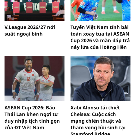
V.League 2026/27 nới
Tuyển Việt Nam tính bài
suất ngoại binh
toán xoay tua tại ASEAN
Cup 2026 và màn đáp trả
nảy lửa của Hoàng Hên
ASEAN Cup 2026: Báo
Xabi Alonso tái thiết
Thái Lan khen ngợi tư
Chelsea: Cuộc cách
duy nhập tịch tinh gọn
mạng chiến thuật và
của ĐT Việt Nam
tham vọng hồi sinh tại
Stamford Bridge