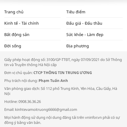
WORLDBANK DỰ BÁO KINH TẾ VIỆT
NAM NĂM 2024 VÀ NĂM 2025 | NHỊP
Trang chủ
Tiêu điểm
ĐẬP THỊ TRƯỜNG #62
Kinh tế - Tài chính
Đấu giá - Đấu thầu
Bất động sản
Sức khỏe - Làm đẹp
Tọa đàm “Xúc tiến thương mại: Khơi
Đời sống
Địa phương
thông đầu ra cho sản phẩm OCOP”
Giấy phép hoạt động số: 3100/GP-TTĐT, ngày 07/09/2021 do Sở Thông
tin và Truyền thông Hà Nội cấp
Đơn vị chủ quản:
CTCP THÔNG TIN TRUNG ƯƠNG
Phụ trách nội dung:
Phạm Tuấn Anh
Bác sĩ tư vấn cách phòng tránh bệnh
Văn phòng giao dịch: Số 112 phố Trung Kính, Yên Hòa, Cầu Giấy, Hà
đường hô hấp trong thời tiết giao mùa
Nội
Hotline: 0908.36.36.26
Email: kinhtevamoitruong6666@gmail.com
Mọi hành động sử dụng nội dung đăng tải trên vninfor.vn phải có sự
đồng ý bằng văn bản.