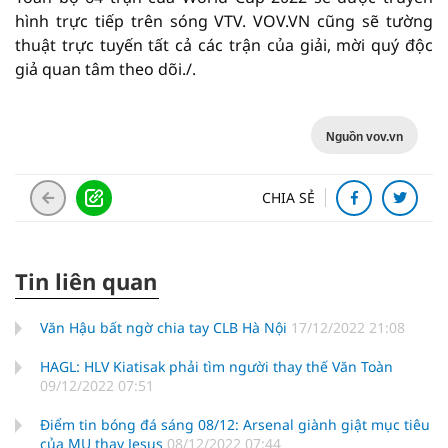
hình trực tiếp trên sóng VTV. VOV.VN cũng sẽ tường
thuật trực tuyến tất cả các trận của giải, mời quý độc
giả quan tâm theo dõi./.
Nguồn vov.vn
CHIA SẺ
Tin liên quan
Văn Hậu bất ngờ chia tay CLB Hà Nội
17/12/2022 21:08
HAGL: HLV Kiatisak phải tìm người thay thế Văn Toàn
09/12/2022 07:51
Điểm tin bóng đá sáng 08/12: Arsenal giành giật mục tiêu
của MU thay Jesus
08/12/2022 07:44