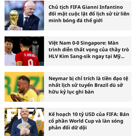
Chủ tịch FIFA Gianni Infantino
đối mặt cuộc lật đổ lịch sử từ liên
minh bóng đá thế giới
Việt Nam 0-0 Singapore: Màn
trình diễn thất vọng của thầy trò
HLV Kim Sang-sik ngay tại Mỹ
Đình
Neymar bị chỉ trích là tiền đạo tệ
nhất lịch sử tuyển Brazil dù sở
hữu kỷ lục ghi bàn
Kế hoạch 10 tỷ USD của FIFA: Bán
cổ phần World Cup và làn sóng
phản đối dữ dội