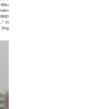
 điều
 thêm
 UBND
”. Vì
o ông