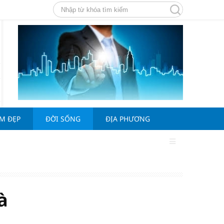
ÀM ĐẸP
ĐỜI SỐNG
ĐỊA PHƯƠNG
à