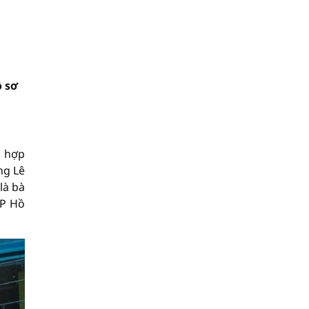
ồ sơ
p hợp
ng Lê
là bà
TP Hồ