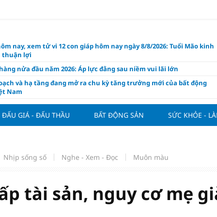
hôm nay, xem tử vi 12 con giáp hôm nay ngày 8/8/2026: Tuổi Mão kinh
 thuận lợi
àng nửa đầu năm 2026: Áp lực đằng sau niềm vui lãi lớn
oạch và hạ tầng đang mở ra chu kỳ tăng trưởng mới của bất động
iệt Nam
ất giảm 30% thuế cho hộ, cá nhân kinh doanh, doanh nghiệp thu
0 tỷ đồng
ĐẤU GIÁ - ĐẤU THẦU
BẤT ĐỘNG SẢN
SỨC KHỎE - L
ng hôm nay 7/8: Thị trường lặng sóng
y mua nhà tăng cao, thị trường đối mặt sức ép thanh khoản
người trẻ quốc tế xem Phú Quốc là “thiên đường lập nghiệp”
Nhịp sống số
Nghe - Xem - Đọc
Muôn màu
g vụ Rodri mở đường cho Man Utd sở hữu tiền vệ báu vật của
lona
ấp tài sản, nguy cơ mẹ gi
ách thức đối với tham vọng công nghệ của Đông Nam Á
òng đấu giá 57 lô đất tại phường Kiến An, với giá khởi điểm từ 18
 đồng/m2