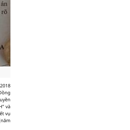
/2018
 Đồng
quyền
H” và
ết vụ
 (năm