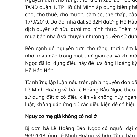
TAND quận 1, TP Hồ Chí Minh áp dụng biện pháp
cho, cho thuê, cho mượn, cầm cố, thế chấp, bả
17/9/2010. Do đó, nhà đất số 32H đường Hồ Hảo
dịch quyền sở hữu dưới mọi hình thức. Thêm r
mua bán nhà ở và chuyển nhượng quyền sử dụng
Bên cạnh đó nguyên đơn cho rằng, thời điểm ký
nhồi máu não trong một thời gian dài và khi mớ
Ngọc đã lợi dụng điều này để lừa ông Hoàng ký
Hồ Hảo Hớn…
Từ những lập luận nêu trên, phía nguyên đơn đã
Lê Minh Hoàng và bà Lê Hoàng Bảo Ngọc theo
sử dụng đất ở có điều kiện và không hủy ngang
luật, không đáp ứng đủ các điều kiện để có hiệu
Nguy cơ mẹ già không có nơi ở
Bị đơn bà Lê Hoàng Bảo Ngọc có người đại d
9/3/2018, ông Lê Minh Hoàng ký hợp đồng bán 