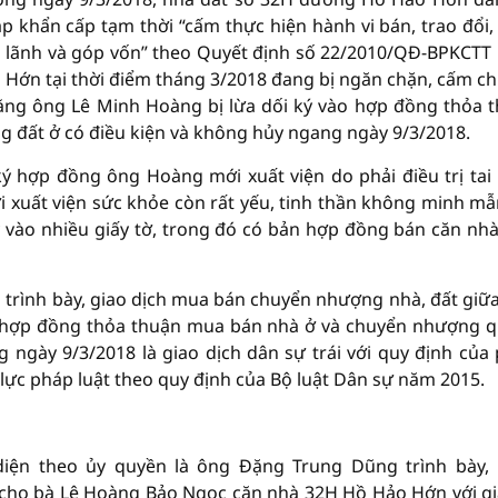
 khẩn cấp tạm thời “cấm thực hiện hành vi bán, trao đổi,
o lãnh và góp vốn” theo Quyết định số 22/2010/QĐ-BPKCTT
 Hớn tại thời điểm tháng 3/2018 đang bị ngăn chặn, cấm c
ằng ông Lê Minh Hoàng bị lừa dối ký vào hợp đồng thỏa 
 đất ở có điều kiện và không hủy ngang ngày 9/3/2018.
 hợp đồng ông Hoàng mới xuất viện do phải điều trị tai 
i xuất viện sức khỏe còn rất yếu, tinh thần không minh mẫ
 vào nhiều giấy tờ, trong đó có bản hợp đồng bán căn nh
 trình bày, giao dịch mua bán chuyển nhượng nhà, đất giữ
 hợp đồng thỏa thuận mua bán nhà ở và chuyển nhượng 
 ngày 9/3/2018 là giao dịch dân sự trái với quy định của
 lực pháp luật theo quy định của Bộ luật Dân sự năm 2015.
iện theo ủy quyền là ông Đặng Trung Dũng trình bày,
cho bà Lê Hoàng Bảo Ngọc căn nhà 32H Hồ Hảo Hớn với giá