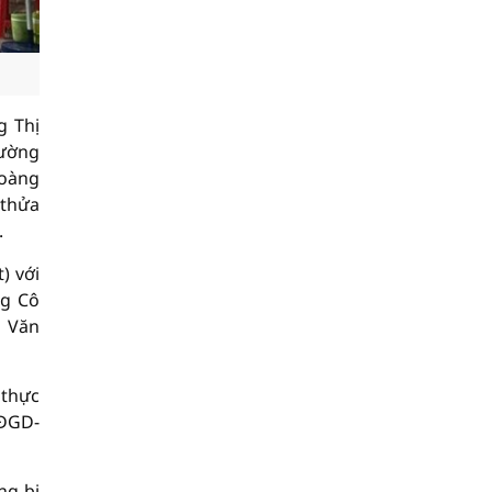
g Thị
đường
Hoàng
 thửa
.
) với
ng Cô
i Văn
 thực
HĐGD-
ng bị