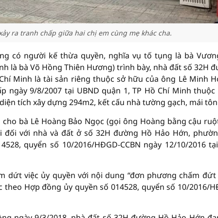
ảy ra tranh chấp giữa hai chị em cùng mẹ khác cha.
g có người kế thừa quyền, nghĩa vụ tố tụng là bà Vươn
nh là bà Võ Hồng Thiên Hương) trình bày, nhà đất số 32H 
hí Minh là tài sản riêng thuộc sở hữu của ông Lê Minh 
p ngày 9/8/2007 tại UBND quận 1, TP Hồ Chí Minh thuộc
ó diện tích xây dựng 294m2, kết cấu nhà tường gạch, mái tôn
 cho bà Lê Hoàng Bảo Ngọc (gọi ông Hoàng bằng cậu ruột
coi đối với nhà và đất ở số 32H đường Hồ Hảo Hớn, phườ
14528, quyển số 10/2016/HĐGD-CCBN ngày 12/10/2016 tạ
m dứt việc ủy quyền với nội dung “đơn phương chấm đứt
ọc theo Hợp đồng ủy quyền số 014528, quyển số 10/2016/
đồng ngày 9/3/2018, nhà đất số 32H đường Hồ Hảo Hớn đa