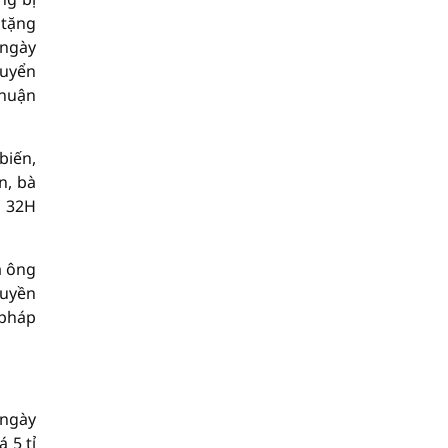
 tặng
 ngày
huyển
thuận
biến,
n, bà
à 32H
a ông
quyền
 pháp
 ngày
 5 tỉ