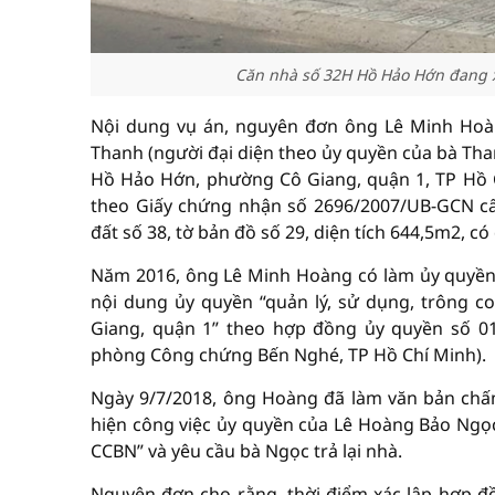
Căn nhà số 32H Hồ Hảo Hớn đang x
Nội dung vụ án, nguyên đơn ông Lê Minh Hoàn
Thanh (người đại diện theo ủy quyền của bà Tha
Hồ Hảo Hớn, phường Cô Giang, quận 1, TP Hồ C
theo Giấy chứng nhận số 2696/2007/UB-GCN cấ
đất số 38, tờ bản đồ số 29, diện tích 644,5m2, c
Năm 2016, ông Lê Minh Hoàng có làm ủy quyền
nội dung ủy quyền “quản lý, sử dụng, trông 
Giang, quận 1” theo hợp đồng ủy quyền số 0
phòng Công chứng Bến Nghé, TP Hồ Chí Minh).
Ngày 9/7/2018, ông Hoàng đã làm văn bản chấ
hiện công việc ủy quyền của Lê Hoàng Bảo Ng
CCBN” và yêu cầu bà Ngọc trả lại nhà.
Nguyên đơn cho rằng, thời điểm xác lập hợp 