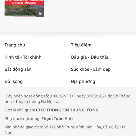
WORLDBANK DỰ BÁO KINH TẾ VIỆT
NAM NĂM 2024 VÀ NĂM 2025 | NHỊP
Trang chủ
Tiêu điểm
ĐẬP THỊ TRƯỜNG #62
Kinh tế - Tài chính
Đấu giá - Đấu thầu
Bất động sản
Sức khỏe - Làm đẹp
Tọa đàm “Xúc tiến thương mại: Khơi
Đời sống
Địa phương
thông đầu ra cho sản phẩm OCOP”
Giấy phép hoạt động số: 3100/GP-TTĐT, ngày 07/09/2021 do Sở Thông
tin và Truyền thông Hà Nội cấp
Đơn vị chủ quản:
CTCP THÔNG TIN TRUNG ƯƠNG
Phụ trách nội dung:
Phạm Tuấn Anh
Bác sĩ tư vấn cách phòng tránh bệnh
Văn phòng giao dịch: Số 112 phố Trung Kính, Yên Hòa, Cầu Giấy, Hà
đường hô hấp trong thời tiết giao mùa
Nội