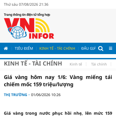
Thứ sáu 07/08/2026 21:36
Trang thông tin điện tử tổng hợp
ƯƠNG
TIÊU ĐIỂM
KINH TẾ - TÀI CHÍNH
ĐẤU GIÁ - ĐẤU THẦ
KINH TẾ - TÀI CHÍNH
Kinh tế
Tài chính
Giá vàng hôm nay 1/6: Vàng miếng tái
chiếm mốc 159 triệu/lượng
THỊ TRƯỜNG
01/06/2026 10:26
Giá vàng trong nước phục hồi nhẹ, lên mức 159