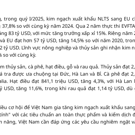
g, trong quý I/2025, kim ngạch xuất khẩu NLTS sang EU 
ăng 37,8% so với cùng kỳ năm 2024. Qua 2 năm thực thi EVFTA
ng 83 tỷ USD, với mức tăng trưởng xấp xỉ 15%. Riêng năm 
và EU đạt hơn 57 tỷ USD, tăng 14,5% so với năm 2020, tro
,2 tỷ USD. Lĩnh vực nông nghiệp và thủy sản ghi nhận kim 
 so với cùng kỳ.
thủy sản, cà phê, hạt điều, gỗ và rau quả. Thủy sản đạt 2,
á tra được ưa chuộng tại Đức, Hà Lan và Bỉ. Cà phê đạt 2,
ia. Hạt điều đạt 841,1 triệu USD, tăng 4,3%, với Hà Lan l
ỷ USD, tăng 11,6%, trong khi rau quả đạt 1,14 tỷ USD, dù
hiều cơ hội để Việt Nam gia tăng kim ngạch xuất khẩu san
 tính" với các tiêu chuẩn an toàn thực phẩm và kiểm dịch 
iềm năng, Việt Nam cần đáp ứng các yêu cầu nghiêm ngặt v