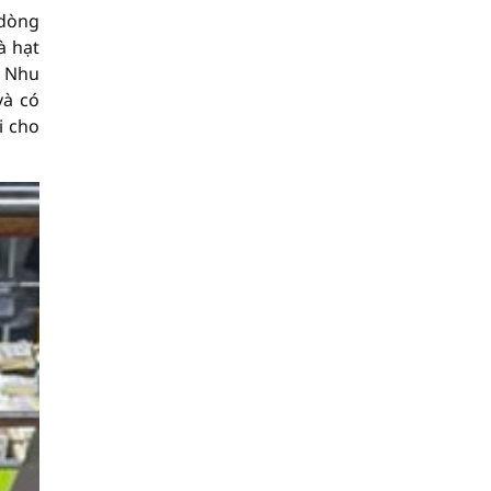
 dòng
à hạt
. Nhu
và có
i cho