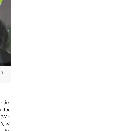
ản
 phẩm
m đốc
 (Văn
ả, và
, kim