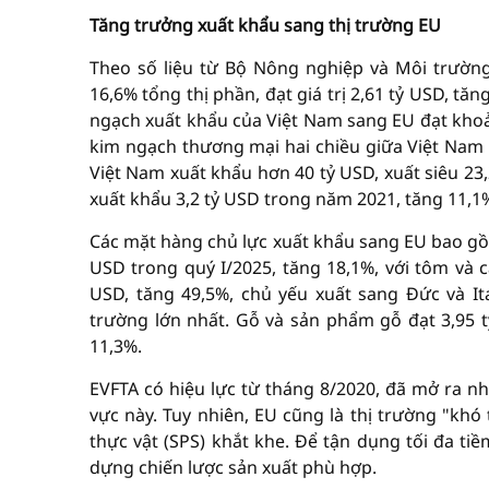
Tăng trưởng xuất khẩu sang thị trường EU
Theo số liệu từ Bộ Nông nghiệp và Môi trườn
16,6% tổng thị phần, đạt giá trị 2,61 tỷ USD, t
ngạch xuất khẩu của Việt Nam sang EU đạt khoả
kim ngạch thương mại hai chiều giữa Việt Nam 
Việt Nam xuất khẩu hơn 40 tỷ USD, xuất siêu 23
xuất khẩu 3,2 tỷ USD trong năm 2021, tăng 11,1%
Các mặt hàng chủ lực xuất khẩu sang EU bao gồm 
USD trong quý I/2025, tăng 18,1%, với tôm và c
USD, tăng 49,5%, chủ yếu xuất sang Đức và Ital
trường lớn nhất. Gỗ và sản phẩm gỗ đạt 3,95 t
11,3%.
EVFTA có hiệu lực từ tháng 8/2020, đã mở ra n
vực này. Tuy nhiên, EU cũng là thị trường "khó
thực vật (SPS) khắt khe. Để tận dụng tối đa t
dựng chiến lược sản xuất phù hợp.