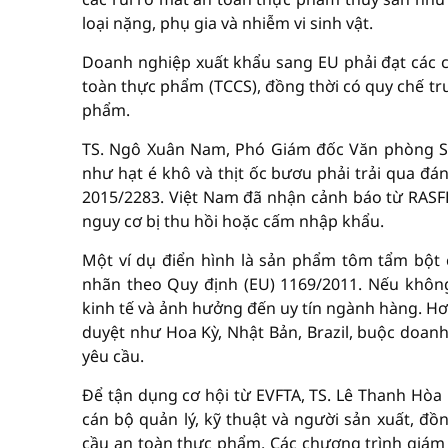
loại nặng, phụ gia và nhiễm vi sinh vật.
Doanh nghiệp xuất khẩu sang EU phải đạt các 
toàn thực phẩm (TCCS), đồng thời có quy chế tr
phẩm.
TS. Ngô Xuân Nam, Phó Giám đốc Văn phòng S
như hạt é khô và thịt ốc bươu phải trải qua đ
2015/2283. Việt Nam đã nhận cảnh báo từ RASFF
nguy cơ bị thu hồi hoặc cấm nhập khẩu.
Một ví dụ điển hình là sản phẩm tôm tẩm bột c
nhãn theo Quy định (EU) 1169/2011. Nếu không 
kinh tế và ảnh hưởng đến uy tín ngành hàng. Hơ
duyệt như Hoa Kỳ, Nhật Bản, Brazil, buộc doan
yêu cầu.
Để tận dụng cơ hội từ EVFTA, TS. Lê Thanh Hòa
cán bộ quản lý, kỹ thuật và người sản xuất, đồ
cầu an toàn thực phẩm. Các chương trình giám s