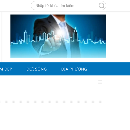
ÀM ĐẸP
ĐỜI SỐNG
ĐỊA PHƯƠNG