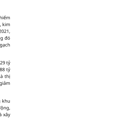
chiếm
, kim
2021,
ng đó
ngạch
29 tỷ
88 tỷ
à thị
 giảm
g khu
động,
à xây