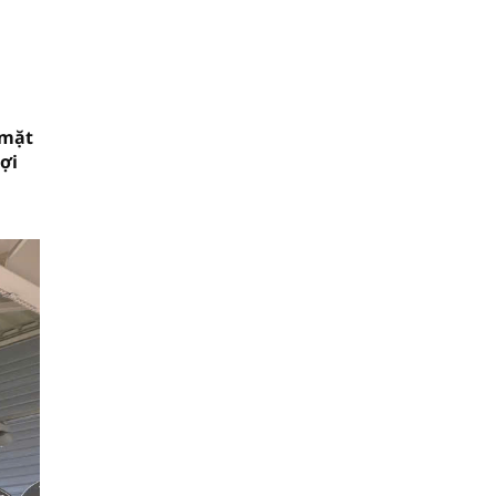
 mặt
ợi