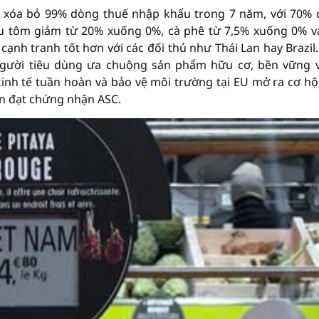
hi xóa bỏ 99% dòng thuế nhập khẩu trong 7 năm, với 70%
u tôm giảm từ 20% xuống 0%, cà phê từ 7,5% xuống 0% v
ạnh tranh tốt hơn với các đối thủ như Thái Lan hay Brazil
i người tiêu dùng ưa chuộng sản phẩm hữu cơ, bền vững 
inh tế tuần hoàn và bảo vệ môi trường tại EU mở ra cơ hộ
n đạt chứng nhận ASC.