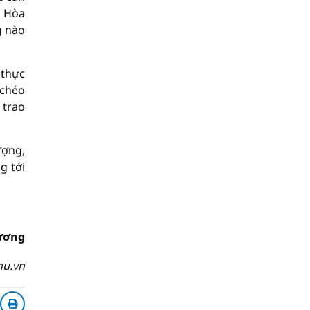
g Hòa
g nào
 thực
 chéo
 trao
ượng,
g tới
ương
hu.vn