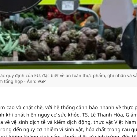
c quy định của EU, đặc biệt về an toàn thực phẩm, ghi nhãn và s
 tổng hợp - Ảnh: VGP
g
hẩm cao và chặt chẽ, với hệ thống cảnh báo nhanh về thực
h khi phát hiện nguy cơ sức khỏe. TS. Lê Thanh Hòa, Giá
về vệ sinh dịch tễ và kiểm dịch động, thực vật Việt Nam
trọng đến nguy cơ nhiễm vi sinh vật, hóa chất trong rau qu
dư lượng kháng sinh cấm, thuốc diệt ký sinh trùng, độc tố