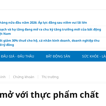
àng nửa đầu năm 2026: Áp lực đằng sau niềm vui lãi lớn
oạch và hạ tầng đang mở ra chu kỳ tăng trưởng mới của bất động
iệt Nam
ất giảm 30% thuế cho hộ, cá nhân kinh doanh, doanh nghiệp thu
0 tỷ đồng
ng hôm nay 7/8: Thị trường lặng sóng
ĐẤU GIÁ - ĐẤU THẦU
BẤT ĐỘNG SẢN
SỨC KHỎE - L
y mua nhà tăng cao, thị trường đối mặt sức ép thanh khoản
người trẻ quốc tế xem Phú Quốc là “thiên đường lập nghiệp”
g vụ Rodri mở đường cho Man Utd sở hữu tiền vệ báu vật của
lona
hính
Chứng khoán
Thị trường
ách thức đối với tham vọng công nghệ của Đông Nam Á
òng đấu giá 57 lô đất tại phường Kiến An, với giá khởi điểm từ 18
 mở với thực phẩm chất
 đồng/m2
t nghỉ 4 ngày liên tục dịp Ngày Văn hóa Việt Nam 2026