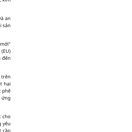
và an
i sản
 mới"
 (EU)
n đến
 trên
t hại
c phê
p ứng
c cho
g yêu
t cần