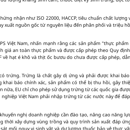
chứng nhận như ISO 22000, HACCP, tiêu chuẩn chất lượng 
uy xuất nguồn gốc từ nguyên liệu đến phân phối và triệu hồ
PS Việt Nam, nhấn mạnh rằng các sản phẩm "thực phẩm
ánh giá an toàn thực phẩm và được cấp phép theo Quy định
 về hạt é khô và thịt ốc bươu do chưa được cấp phép, dẫ
ó trứng. Trứng là chất gây dị ứng và phải được khai báo
khai báo chính xác, sản phẩm có thể bị thu hồi, gây thiệ
n nữa, EU chỉ cho phép sử dụng trứng từ các quốc gia đượ
h nghiệp Việt Nam phải nhập trứng từ các nước này để đá
 khuyến nghị doanh nghiệp cần đào tạo, nâng cao năng lự
ng thời xây dựng vùng trồng và quy trình sản xuất đáp ứn
át mối nguy vi sinh vật và dư lượng thuốc bảo vệ thực vậ