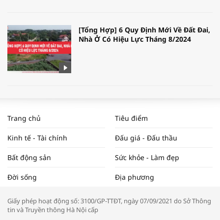
[Tổng Hợp] 6 Quy Định Mới Về Đất Đai,
Nhà Ở Có Hiệu Lực Tháng 8/2024
WORLDBANK DỰ BÁO KINH TẾ VIỆT
NAM NĂM 2024 VÀ NĂM 2025 | NHỊP
Trang chủ
Tiêu điểm
ĐẬP THỊ TRƯỜNG #62
Kinh tế - Tài chính
Đấu giá - Đấu thầu
Bất động sản
Sức khỏe - Làm đẹp
Tọa đàm “Xúc tiến thương mại: Khơi
Đời sống
Địa phương
thông đầu ra cho sản phẩm OCOP”
Giấy phép hoạt động số: 3100/GP-TTĐT, ngày 07/09/2021 do Sở Thông
tin và Truyền thông Hà Nội cấp