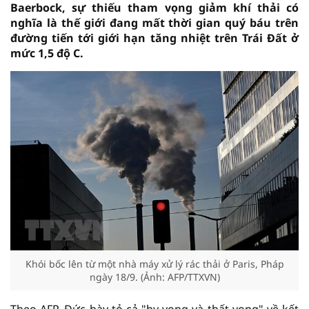
Baerbock, sự thiếu tham vọng giảm khí thải có
nghĩa là thế giới đang mất thời gian quý báu trên
đường tiến tới giới hạn tăng nhiệt trên Trái Đất ở
mức 1,5 độ C.
Khói bốc lên từ một nhà máy xử lý rác thải ở Paris, Pháp
ngày 18/9. (Ảnh: AFP/TTXVN)