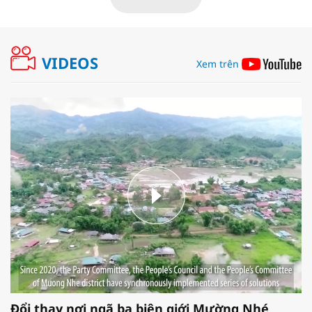
VIDEOS
Xem trên
Đổi thay nơi ngã ba biên giới Mường Nhé