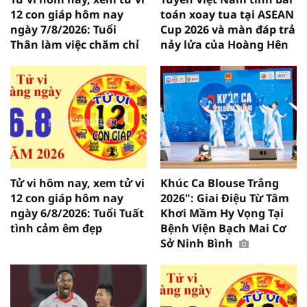
12 con giáp hôm nay
toán xoay tua tại ASEAN
ngày 7/8/2026: Tuổi
Cup 2026 và màn đáp trả
Thân làm việc chăm chỉ
nảy lửa của Hoàng Hên
Tử vi hôm nay, xem tử vi
Khúc Ca Blouse Trắng
12 con giáp hôm nay
2026": Giai Điệu Từ Tâm
ngày 6/8/2026: Tuổi Tuất
Khơi Mầm Hy Vọng Tại
tình cảm êm đẹp
Bệnh Viện Bạch Mai Cơ
Sở Ninh Bình