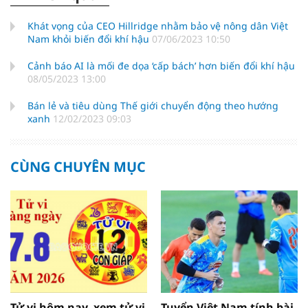
Khát vọng của CEO Hillridge nhằm bảo vệ nông dân Việt
Nam khỏi biến đổi khí hậu
07/06/2023 10:50
Cảnh báo AI là mối đe dọa ‘cấp bách’ hơn biến đổi khí hậu
08/05/2023 13:00
Bán lẻ và tiêu dùng Thế giới chuyển động theo hướng
xanh
12/02/2023 09:03
CÙNG CHUYÊN MỤC
Tử vi hôm nay, xem tử vi
Tuyển Việt Nam tính bài