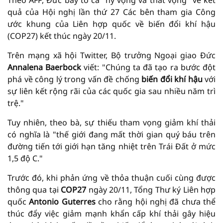
Theo AFP, Đức bày tỏ cả "hy vọng và thất vọng" về kết
quả của Hội nghị lần thứ 27 Các bên tham gia Công
ước khung của Liên hợp quốc về biến đổi khí hậu
(COP27) kết thúc ngày 20/11.
Trên mạng xã hội Twitter, Bộ trưởng Ngoại giao Đức
Annalena Baerbock
viết: "Chúng ta đã tạo ra bước đột
phá về công lý trong vấn đề chống
biến đổi khí hậu
với
sự liên kết rộng rãi của các quốc gia sau nhiều năm trì
trệ."
Tuy nhiên, theo bà, sự thiếu tham vọng giảm khí thải
có nghĩa là "thế giới đang mất thời gian quý báu trên
đường tiến tới giới hạn tăng nhiệt trên Trái Đất ở mức
1,5 độ C."
Trước đó, khi phản ứng về thỏa thuận cuối cùng được
thông qua tại
COP27
ngày 20/11, Tổng Thư ký Liên hợp
quốc
Antonio Guterres
cho rằng hội nghị đã chưa thể
thúc đẩy việc giảm mạnh khẩn cấp khí thải gây hiệu