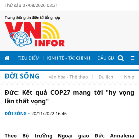
Thứ sáu 07/08/2026 03:31
Trang thông tin điện tử tổng hợp
ƯƠNG
TIÊU ĐIỂM
KINH TẾ - TÀI CHÍNH
ĐẤU GIÁ - ĐẤU THẦ
ĐỜI SỐNG
Văn hóa - Thể thao
Du lịch
Nhịp s
Đức: Kết quả COP27 mang tới "hy vọng
lẫn thất vọng"
ĐỜI SỐNG
20/11/2022 16:46
Theo Bộ trưởng Ngoại giao Đức Annalena