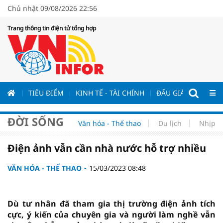
Chủ nhật 09/08/2026 22:56
Trang thông tin điện tử tổng hợp
ƯƠNG
TIÊU ĐIỂM
KINH TẾ - TÀI CHÍNH
ĐẤU GIÁ - ĐẤU THẦ
ĐỜI SỐNG
Văn hóa - Thể thao
Du lịch
Nhịp s
Điện ảnh vẫn cần nhà nước hỗ trợ nhiều
VĂN HÓA - THỂ THAO
15/03/2023 08:48
Dù tư nhân đã tham gia thị trường điện ảnh tích
cực, ý kiến của chuyên gia và người làm nghề vẫn