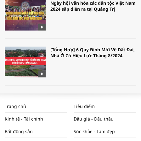
Ngày hội văn hóa các dân tộc Việt Nam
2024 sắp diễn ra tại Quảng Trị
[Tổng Hợp] 6 Quy Định Mới Về Đất Đai,
Nhà Ở Có Hiệu Lực Tháng 8/2024
WORLDBANK DỰ BÁO KINH TẾ VIỆT
NAM NĂM 2024 VÀ NĂM 2025 | NHỊP
Trang chủ
Tiêu điểm
ĐẬP THỊ TRƯỜNG #62
Kinh tế - Tài chính
Đấu giá - Đấu thầu
Bất động sản
Sức khỏe - Làm đẹp