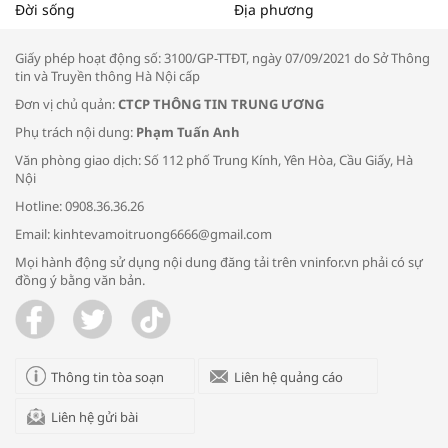
Tọa đàm “Xúc tiến thương mại: Khơi
Đời sống
Địa phương
thông đầu ra cho sản phẩm OCOP”
Giấy phép hoạt động số: 3100/GP-TTĐT, ngày 07/09/2021 do Sở Thông
tin và Truyền thông Hà Nội cấp
Đơn vị chủ quản:
CTCP THÔNG TIN TRUNG ƯƠNG
Phụ trách nội dung:
Phạm Tuấn Anh
Bác sĩ tư vấn cách phòng tránh bệnh
Văn phòng giao dịch: Số 112 phố Trung Kính, Yên Hòa, Cầu Giấy, Hà
đường hô hấp trong thời tiết giao mùa
Nội
Hotline: 0908.36.36.26
Email: kinhtevamoitruong6666@gmail.com
Mọi hành động sử dụng nội dung đăng tải trên vninfor.vn phải có sự
đồng ý bằng văn bản.
Trao yêu thương cho em
Thông tin tòa soạn
Liên hệ quảng cáo
Liên hệ gửi bài