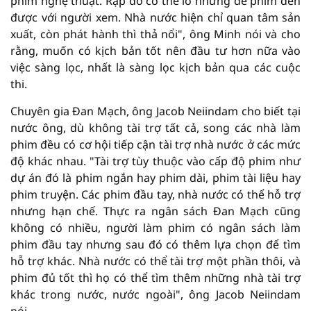
phim nghệ thuật. Rạp đó có thể lỗ nhưng để phim đến
được với người xem. Nhà nước hiện chỉ quan tâm sản
xuất, còn phát hành thì thả nổi", ông Minh nói và cho
rằng, muốn có kịch bản tốt nên đầu tư hơn nữa vào
việc sàng lọc, nhất là sàng lọc kịch bản qua các cuộc
thi.
Chuyên gia Đan Mạch, ông Jacob Neiindam cho biết tại
nước ông, dù không tài trợ tất cả, song các nhà làm
phim đều có cơ hội tiếp cận tài trợ nhà nước ở các mức
độ khác nhau. "Tài trợ tùy thuộc vào cấp độ phim như
dự án đó là phim ngắn hay phim dài, phim tài liệu hay
phim truyện. Các phim đầu tay, nhà nước có thể hỗ trợ
nhưng hạn chế. Thực ra ngân sách Đan Mạch cũng
không có nhiều, người làm phim có ngân sách làm
phim đầu tay nhưng sau đó có thêm lựa chọn để tìm
hỗ trợ khác. Nhà nước có thể tài trợ một phần thôi, và
phim đủ tốt thì họ có thể tìm thêm những nhà tài trợ
khác trong nước, nước ngoài", ông Jacob Neiindam
nói.