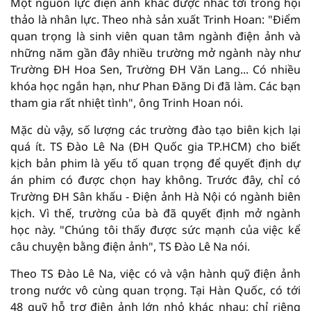
Một nguồn lực điện ảnh khác được nhắc tới trong hội
thảo là nhân lực. Theo nhà sản xuất Trinh Hoan: "Điểm
quan trọng là sinh viên quan tâm ngành điện ảnh và
những năm gần đây nhiều trường mở ngành này như
Trường ĐH Hoa Sen, Trường ĐH Văn Lang... Có nhiều
khóa học ngắn hạn, như Phan Đăng Di đã làm. Các bạn
tham gia rất nhiệt tình", ông Trinh Hoan nói.
Mặc dù vậy, số lượng các trường đào tạo biên kịch lại
quá ít. TS Đào Lê Na (ĐH Quốc gia TP.HCM) cho biết
kịch bản phim là yếu tố quan trọng để quyết định dự
án phim có được chọn hay không. Trước đây, chỉ có
Trường ĐH Sân khấu - Điện ảnh Hà Nội có ngành biên
kịch. Vì thế, trường của bà đã quyết định mở ngành
học này. "Chúng tôi thấy được sức mạnh của việc kể
câu chuyện bằng điện ảnh", TS Đào Lê Na nói.
Theo TS Đào Lê Na, việc có và vận hành quỹ điện ảnh
trong nước vô cùng quan trọng. Tại Hàn Quốc, có tới
48 quỹ hỗ trợ điện ảnh lớn nhỏ khác nhau; chỉ riêng