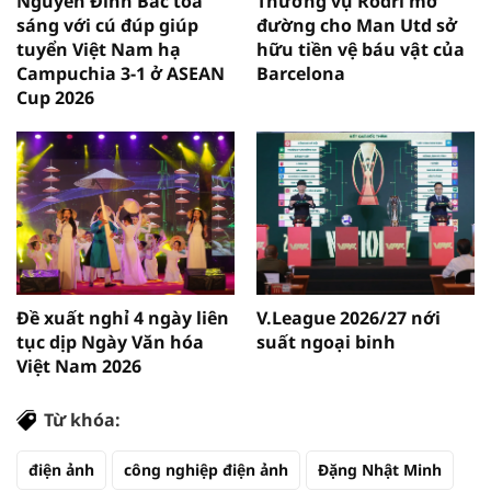
Nguyễn Đình Bắc tỏa
Thương vụ Rodri mở
sáng với cú đúp giúp
đường cho Man Utd sở
tuyển Việt Nam hạ
hữu tiền vệ báu vật của
Campuchia 3-1 ở ASEAN
Barcelona
Cup 2026
Đề xuất nghỉ 4 ngày liên
V.League 2026/27 nới
tục dịp Ngày Văn hóa
suất ngoại binh
Việt Nam 2026
Từ khóa:
điện ảnh
công nghiệp điện ảnh
Đặng Nhật Minh