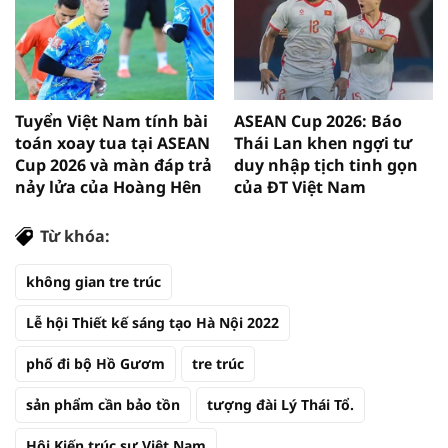
Tuyển Việt Nam tính bài
ASEAN Cup 2026: Báo
toán xoay tua tại ASEAN
Thái Lan khen ngợi tư
Cup 2026 và màn đáp trả
duy nhập tịch tinh gọn
nảy lửa của Hoàng Hên
của ĐT Việt Nam
Từ khóa:
không gian tre trúc
Lễ hội Thiết kế sáng tạo Hà Nội 2022
phố đi bộ Hồ Gươm
tre trúc
sản phẩm cần bảo tồn
tượng đài Lý Thái Tổ.
Hội Kiến trúc sư Việt Nam