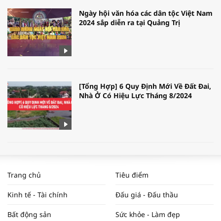
Ngày hội văn hóa các dân tộc Việt Nam
2024 sắp diễn ra tại Quảng Trị
[Tổng Hợp] 6 Quy Định Mới Về Đất Đai,
Nhà Ở Có Hiệu Lực Tháng 8/2024
WORLDBANK DỰ BÁO KINH TẾ VIỆT
NAM NĂM 2024 VÀ NĂM 2025 | NHỊP
Trang chủ
Tiêu điểm
ĐẬP THỊ TRƯỜNG #62
Kinh tế - Tài chính
Đấu giá - Đấu thầu
Bất động sản
Sức khỏe - Làm đẹp