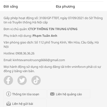
Tọa đàm “Xúc tiến thương mại: Khơi
Đời sống
Địa phương
thông đầu ra cho sản phẩm OCOP”
Giấy phép hoạt động số: 3100/GP-TTĐT, ngày 07/09/2021 do Sở Thông
tin và Truyền thông Hà Nội cấp
Đơn vị chủ quản:
CTCP THÔNG TIN TRUNG ƯƠNG
Phụ trách nội dung:
Phạm Tuấn Anh
Bác sĩ tư vấn cách phòng tránh bệnh
Văn phòng giao dịch: Số 112 phố Trung Kính, Yên Hòa, Cầu Giấy, Hà
đường hô hấp trong thời tiết giao mùa
Nội
Hotline: 0908.36.36.26
Email: kinhtevamoitruong6666@gmail.com
Mọi hành động sử dụng nội dung đăng tải trên vninfor.vn phải có sự
đồng ý bằng văn bản.
Trao yêu thương cho em
Thông tin tòa soạn
Liên hệ quảng cáo
Liên hệ gửi bài