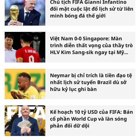
Chủ tịch FIFA Gianni Infantino
đối mặt cuộc lật đổ lịch sử từ liên
minh bóng đá thế giới
Việt Nam 0-0 Singapore: Màn
trình diễn thất vọng của thầy trò
HLV Kim Sang-sik ngay tại Mỹ
Đình
Neymar bị chỉ trích là tiền đạo tệ
nhất lịch sử tuyển Brazil dù sở
hữu kỷ lục ghi bàn
Kế hoạch 10 tỷ USD của FIFA: Bán
cổ phần World Cup và làn sóng
phản đối dữ dội