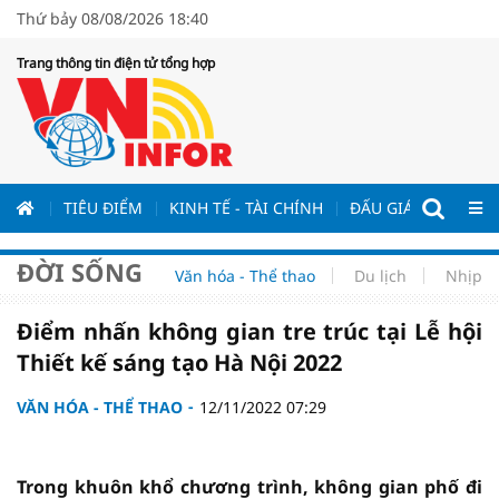
Thứ bảy 08/08/2026 18:40
Trang thông tin điện tử tổng hợp
ƯƠNG
TIÊU ĐIỂM
KINH TẾ - TÀI CHÍNH
ĐẤU GIÁ - ĐẤU THẦ
ĐỜI SỐNG
Văn hóa - Thể thao
Du lịch
Nhịp s
Điểm nhấn không gian tre trúc tại Lễ hội
Thiết kế sáng tạo Hà Nội 2022
VĂN HÓA - THỂ THAO
12/11/2022 07:29
Trong khuôn khổ chương trình, không gian phố đi