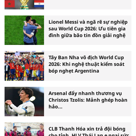
Lionel Messi và ngã rẽ sự nghiệp
sau World Cup 2026: Ưu tiên gia
đình giữa bão tin đồn giải nghệ
Tây Ban Nha vô địch World Cup
2026: Khi nghệ thuật kiểm soát
bóp nghẹt Argentina
Arsenal đẩy nhanh thương vụ
Christos Tzolis: Mảnh ghép hoàn
hảo...
CLB Thanh Hóa xin trả đội bóng
cho tỉnh, HLV Thái Lan e ngại sức