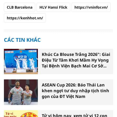
CLB Barcelona
HLV Hansi Flick
https://vninfor.vn/
https://kenhhot.vn/
CÁC TIN KHÁC
Khúc Ca Blouse Trắng 2026": Giai
Điệu Từ Tâm Khơi Mầm Hy Vọng
Tại Bệnh Viện Bạch Mai Cơ Sở
Ninh Bình
ASEAN Cup 2026: Báo Thái Lan
khen ngợi tư duy nhập tịch tinh
gọn của ĐT Việt Nam
Tử vi hôm nay, xem tử vi 12 con