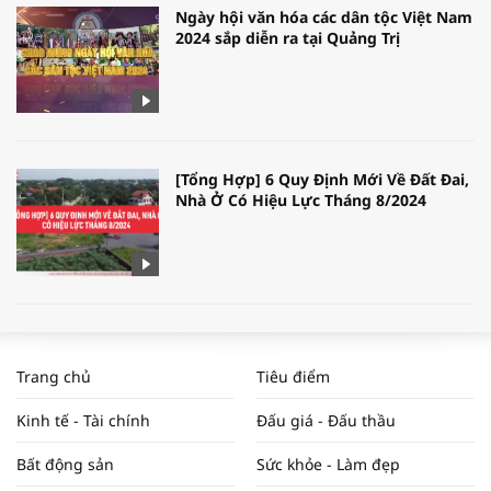
Ngày hội văn hóa các dân tộc Việt Nam
2024 sắp diễn ra tại Quảng Trị
[Tổng Hợp] 6 Quy Định Mới Về Đất Đai,
Nhà Ở Có Hiệu Lực Tháng 8/2024
WORLDBANK DỰ BÁO KINH TẾ VIỆT
NAM NĂM 2024 VÀ NĂM 2025 | NHỊP
Trang chủ
Tiêu điểm
ĐẬP THỊ TRƯỜNG #62
Kinh tế - Tài chính
Đấu giá - Đấu thầu
Bất động sản
Sức khỏe - Làm đẹp