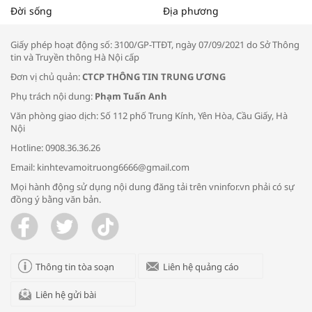
Tọa đàm “Xúc tiến thương mại: Khơi
Đời sống
Địa phương
thông đầu ra cho sản phẩm OCOP”
Giấy phép hoạt động số: 3100/GP-TTĐT, ngày 07/09/2021 do Sở Thông
tin và Truyền thông Hà Nội cấp
Đơn vị chủ quản:
CTCP THÔNG TIN TRUNG ƯƠNG
Phụ trách nội dung:
Phạm Tuấn Anh
Bác sĩ tư vấn cách phòng tránh bệnh
Văn phòng giao dịch: Số 112 phố Trung Kính, Yên Hòa, Cầu Giấy, Hà
đường hô hấp trong thời tiết giao mùa
Nội
Hotline: 0908.36.36.26
Email: kinhtevamoitruong6666@gmail.com
Mọi hành động sử dụng nội dung đăng tải trên vninfor.vn phải có sự
đồng ý bằng văn bản.
Trao yêu thương cho em
Thông tin tòa soạn
Liên hệ quảng cáo
Liên hệ gửi bài