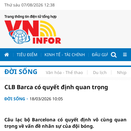
Thứ sáu 07/08/2026 12:38
Trang thông tin điện tử tổng hợp
ƯƠNG
TIÊU ĐIỂM
KINH TẾ - TÀI CHÍNH
ĐẤU GIÁ - ĐẤU THẦ
ĐỜI SỐNG
Văn hóa - Thể thao
Du lịch
Nhịp s
CLB Barca có quyết định quan trọng
ĐỜI SỐNG
18/03/2026 10:05
Câu lạc bộ Barcelona có quyết định vô cùng quan
trọng về vấn đề nhân sự của đội bóng.