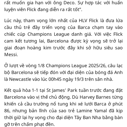
rất muốn gia hạn với ông Deco. Sự hợp tác với huấn
luyện viên Flick đang diễn ra rất tốt”.
Lúc này, tham vọng lớn nhất của HLV Flick là đưa lứa
cầu thủ trẻ đầy triển vọng của Barca chạm tay vào
chiếc cúp Champions League danh giá. Với việc Flick
cam kết tương lai, Barcelona được kỳ vọng sẽ trở lại
giai đoạn hoàng kim trước đây khi sở hữu siêu sao
Messi.
Ở lượt về vòng 1/8 Champions League 2025/26, câu lạc
bộ Barcelona sẽ tiếp đón với đại diện của bóng đá Anh
là Newcastle vào lúc 00h45 ngày 19/3 trên sân nhà.
Kết quả hòa 1-1 tại St James' Park tuần trước đang đặt
Barcelona vào vị thế chủ động. Dù Harvey Barnes từng
khiến cả cầu trường nổ tung khi xé lưới Barca ở phút
86, nhưng bản lĩnh của sao trẻ Lamine Yamal đã kịp
thời giữ lại hy vọng cho đại diện Tây Ban Nha bằng bàn
gỡ trên chấm phạt đền.