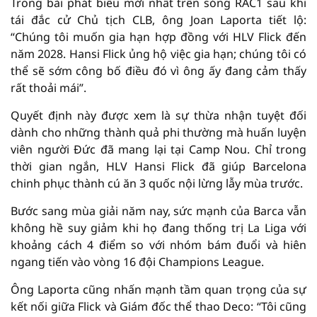
Trong bài phát biểu mới nhất trên sóng RAC1 sau khi
tái đắc cử Chủ tịch CLB, ông Joan Laporta tiết lộ:
“Chúng tôi muốn gia hạn hợp đồng với HLV Flick đến
năm 2028. Hansi Flick ủng hộ việc gia hạn; chúng tôi có
thể sẽ sớm công bố điều đó vì ông ấy đang cảm thấy
rất thoải mái”.
Quyết định này được xem là sự thừa nhận tuyệt đối
dành cho những thành quả phi thường mà huấn luyện
viên người Đức đã mang lại tại Camp Nou. Chỉ trong
thời gian ngắn, HLV Hansi Flick đã giúp Barcelona
chinh phục thành cú ăn 3 quốc nội lừng lẫy mùa trước.
Bước sang mùa giải năm nay, sức mạnh của Barca vẫn
không hề suy giảm khi họ đang thống trị La Liga với
khoảng cách 4 điểm so với nhóm bám đuổi và hiên
ngang tiến vào vòng 16 đội Champions League.
Ông Laporta cũng nhấn mạnh tầm quan trọng của sự
kết nối giữa Flick và Giám đốc thể thao Deco: “Tôi cũng