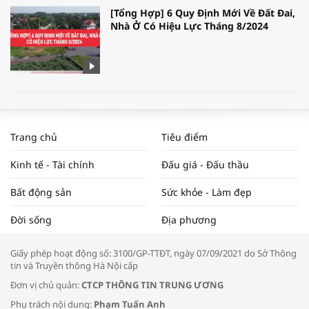
[Tổng Hợp] 6 Quy Định Mới Về Đất Đai,
Nhà Ở Có Hiệu Lực Tháng 8/2024
WORLDBANK DỰ BÁO KINH TẾ VIỆT
NAM NĂM 2024 VÀ NĂM 2025 | NHỊP
Trang chủ
Tiêu điểm
ĐẬP THỊ TRƯỜNG #62
Kinh tế - Tài chính
Đấu giá - Đấu thầu
Bất động sản
Sức khỏe - Làm đẹp
Tọa đàm “Xúc tiến thương mại: Khơi
Đời sống
Địa phương
thông đầu ra cho sản phẩm OCOP”
Giấy phép hoạt động số: 3100/GP-TTĐT, ngày 07/09/2021 do Sở Thông
tin và Truyền thông Hà Nội cấp
Đơn vị chủ quản:
CTCP THÔNG TIN TRUNG ƯƠNG
Phụ trách nội dung:
Phạm Tuấn Anh