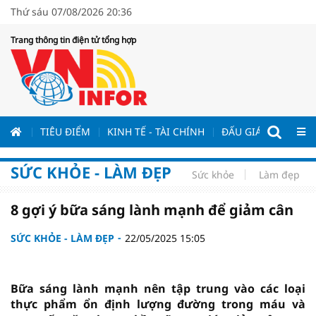
Thứ sáu 07/08/2026 20:36
Trang thông tin điện tử tổng hợp
ƯƠNG
TIÊU ĐIỂM
KINH TẾ - TÀI CHÍNH
ĐẤU GIÁ - ĐẤU THẦ
SỨC KHỎE - LÀM ĐẸP
Sức khỏe
Làm đẹp
8 gợi ý bữa sáng lành mạnh để giảm cân
SỨC KHỎE - LÀM ĐẸP
22/05/2025 15:05
Bữa sáng lành mạnh nên tập trung vào các loại
thực phẩm ổn định lượng đường trong máu và