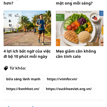
hơn?
mật ong mỗi sáng?
4 lợi ích bất ngờ của việc
Mẹo giảm cân không
đi bộ 10 phút mỗi ngày
cần tính calo
Từ khóa:
bữa sáng lành mạnh
https://vninfor.vn/
https://kenhhot.vn/
https://suckhoeviet.org.vn/