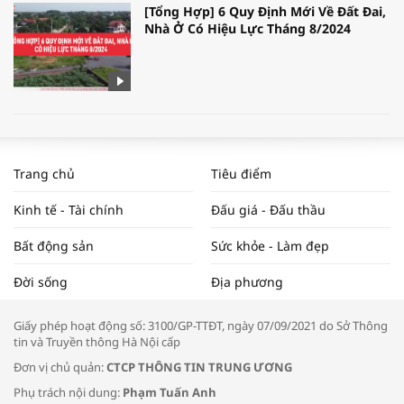
[Tổng Hợp] 6 Quy Định Mới Về Đất Đai,
Nhà Ở Có Hiệu Lực Tháng 8/2024
WORLDBANK DỰ BÁO KINH TẾ VIỆT
NAM NĂM 2024 VÀ NĂM 2025 | NHỊP
Trang chủ
Tiêu điểm
ĐẬP THỊ TRƯỜNG #62
Kinh tế - Tài chính
Đấu giá - Đấu thầu
Bất động sản
Sức khỏe - Làm đẹp
Tọa đàm “Xúc tiến thương mại: Khơi
Đời sống
Địa phương
thông đầu ra cho sản phẩm OCOP”
Giấy phép hoạt động số: 3100/GP-TTĐT, ngày 07/09/2021 do Sở Thông
tin và Truyền thông Hà Nội cấp
Đơn vị chủ quản:
CTCP THÔNG TIN TRUNG ƯƠNG
Phụ trách nội dung:
Phạm Tuấn Anh