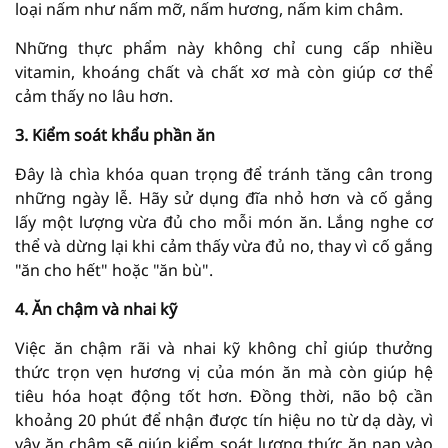
loại nấm như nấm mỡ, nấm hương, nấm kim châm.
Những thực phẩm này không chỉ cung cấp nhiều
vitamin, khoáng chất và chất xơ mà còn giúp cơ thể
cảm thấy no lâu hơn.
3. Kiểm soát khẩu phần ăn
Đây là chìa khóa quan trọng để tránh tăng cân trong
những ngày lễ. Hãy sử dụng đĩa nhỏ hơn và cố gắng
lấy một lượng vừa đủ cho mỗi món ăn. Lắng nghe cơ
thể và dừng lại khi cảm thấy vừa đủ no, thay vì cố gắng
"ăn cho hết" hoặc "ăn bù".
4. Ăn chậm và nhai kỹ
Việc ăn chậm rãi và nhai kỹ không chỉ giúp thưởng
thức trọn vẹn hương vị của món ăn mà còn giúp hệ
tiêu hóa hoạt động tốt hơn. Đồng thời, não bộ cần
khoảng 20 phút để nhận được tín hiệu no từ dạ dày, vì
vậy ăn chậm sẽ giúp kiểm soát lượng thức ăn nạp vào