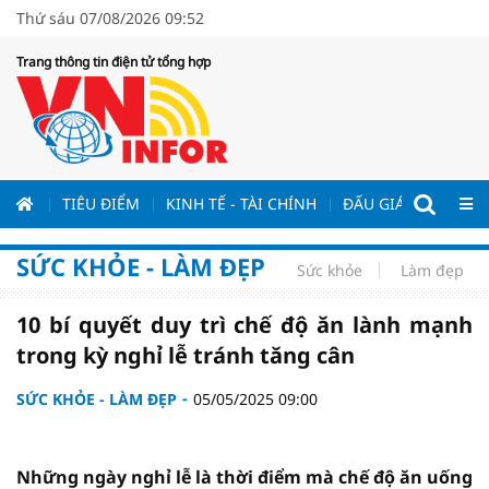
Thứ sáu 07/08/2026 09:52
Trang thông tin điện tử tổng hợp
ƯƠNG
TIÊU ĐIỂM
KINH TẾ - TÀI CHÍNH
ĐẤU GIÁ - ĐẤU THẦ
SỨC KHỎE - LÀM ĐẸP
Sức khỏe
Làm đẹp
10 bí quyết duy trì chế độ ăn lành mạnh
trong kỳ nghỉ lễ tránh tăng cân
SỨC KHỎE - LÀM ĐẸP
05/05/2025 09:00
Những ngày nghỉ lễ là thời điểm mà chế độ ăn uống