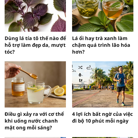
Dùng lá tía tô thế nào để
Lá ổi hay trà xanh làm
hỗ trợ làm đẹp da, mượt
chậm quá trình lão hóa
tóc?
hơn?
Điều gì xảy ra với cơ thể
4 lợi ích bất ngờ của việc
khi uống nước chanh
đi bộ 10 phút mỗi ngày
mật ong mỗi sáng?