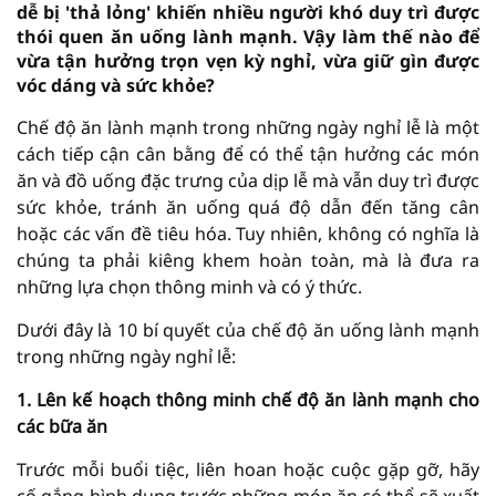
dễ bị 'thả lỏng' khiến nhiều người khó duy trì được
thói quen ăn uống lành mạnh. Vậy làm thế nào để
vừa tận hưởng trọn vẹn kỳ nghỉ, vừa giữ gìn được
vóc dáng và sức khỏe?
Chế độ ăn lành mạnh trong những ngày nghỉ lễ là một
cách tiếp cận cân bằng để có thể tận hưởng các món
ăn và đồ uống đặc trưng của dịp lễ mà vẫn duy trì được
sức khỏe, tránh ăn uống quá độ dẫn đến tăng cân
hoặc các vấn đề tiêu hóa. Tuy nhiên, không có nghĩa là
chúng ta phải kiêng khem hoàn toàn, mà là đưa ra
những lựa chọn thông minh và có ý thức.
Dưới đây là 10 bí quyết của chế độ ăn uống lành mạnh
trong những ngày nghỉ lễ:
1. Lên kế hoạch thông minh chế độ ăn lành mạnh cho
các bữa ăn
Trước mỗi buổi tiệc, liên hoan hoặc cuộc gặp gỡ, hãy