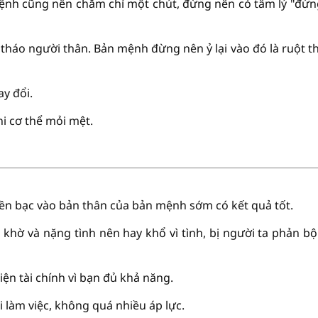
mệnh cũng nên chăm chỉ một chút, đừng nên có tâm lý "đứn
háo người thân. Bản mệnh đừng nên ỷ lại vào đó là ruột thị
ay đổi.
hi cơ thể mỏi mệt.
tiền bạc vào bản thân của bản mệnh sớm có kết quả tốt.
 khờ và nặng tình nên hay khổ vì tình, bị người ta phản bộ
iện tài chính vì bạn đủ khả năng.
 làm việc, không quá nhiều áp lực.