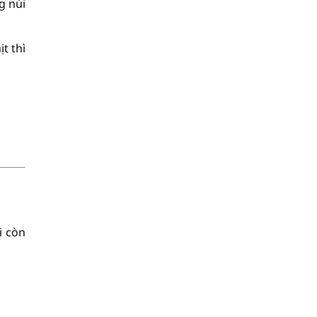
g núi
t thì
i còn