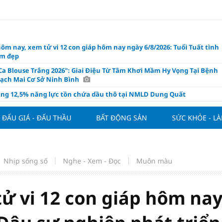
hôm nay, xem tử vi 12 con giáp hôm nay ngày 6/8/2026: Tuổi Tuất tình
m đẹp
Ca Blouse Trắng 2026": Giai Điệu Từ Tâm Khơi Mầm Hy Vọng Tại Bệnh
Bạch Mai Cơ Sở Ninh Bình
ăng 12,5% năng lực tồn chứa dầu thô tại NMLD Dung Quất
a địa ốc sống bằng gì khi thanh khoản lao dốc?
ĐẤU GIÁ - ĐẤU THẦU
BẤT ĐỘNG SẢN
SỨC KHỎE - L
trưởng tín dụng vượt huy động, áp lực thanh khoản gia tăng
ầu xe điện tăng tốc, thúc đẩy thị trường Đông Nam Á
oạt hệ sinh thái thúc đẩy chuyển đổi xanh
Nhịp sống số
Nghe - Xem - Đọc
Muôn màu
 khối ngoại đổ tiền mua cổ phiếu MBB?
Cup 2026: Báo Thái Lan khen ngợi tư duy nhập tịch tinh gọn của ĐT
Nam
tử vi 12 con giáp hôm na
c Nhà nước điều tiết gần 780.000 tỷ đồng hỗ trợ thanh khoản hệ
 ngân hàng