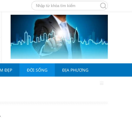
ÀM ĐẸP
ĐỜI SỐNG
ĐỊA PHƯƠNG
y