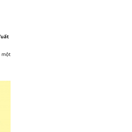
Tuất
o một