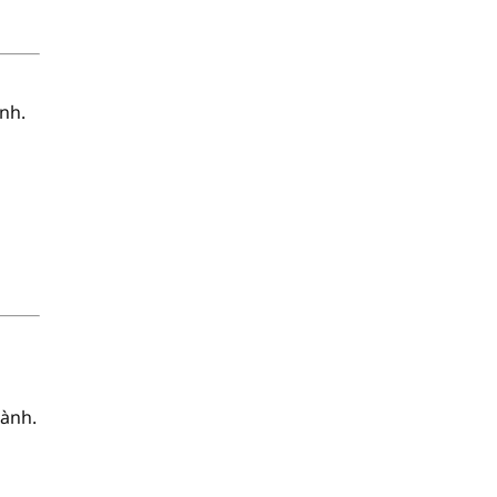
nh.
hành.