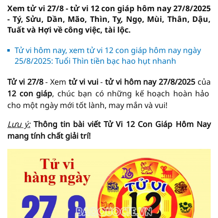
Xem tử vi 27/8 - tử vi 12 con giáp hôm nay 27/8/2025
- Tý, Sửu, Dần, Mão, Thìn, Tỵ, Ngọ, Mùi, Thân, Dậu,
Tuất và Hợi về công việc, tài lộc.
Tử vi hôm nay, xem tử vi 12 con giáp hôm nay ngày
25/8/2025: Tuổi Thìn tiền bạc hao hụt nhanh
Tử vi 27/8
- Xem
tử vi vui
-
tử vi hôm nay
27/8/2025
của
12 con giáp
, chúc bạn có những kế hoạch hoàn hảo
cho một ngày mới tốt lành, may mắn và vui!
Lưu ý:
Thông tin bài viết
Tử Vi
12 Con Giáp Hôm Nay
mang tính chất giải trí!