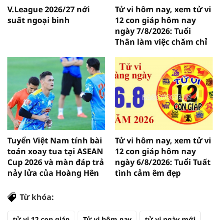
V.League 2026/27 nới
Tử vi hôm nay, xem tử vi
suất ngoại binh
12 con giáp hôm nay
ngày 7/8/2026: Tuổi
Thân làm việc chăm chỉ
Tuyển Việt Nam tính bài
Tử vi hôm nay, xem tử vi
toán xoay tua tại ASEAN
12 con giáp hôm nay
Cup 2026 và màn đáp trả
ngày 6/8/2026: Tuổi Tuất
nảy lửa của Hoàng Hên
tình cảm êm đẹp
Từ khóa:
tử vi 12 con giáp
Tử vi hôm nay
tử vi ngày mới