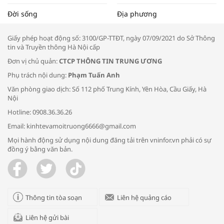
Tọa đàm “Xúc tiến thương mại: Khơi
Đời sống
Địa phương
thông đầu ra cho sản phẩm OCOP”
Giấy phép hoạt động số: 3100/GP-TTĐT, ngày 07/09/2021 do Sở Thông
tin và Truyền thông Hà Nội cấp
Đơn vị chủ quản:
CTCP THÔNG TIN TRUNG ƯƠNG
Phụ trách nội dung:
Phạm Tuấn Anh
Bác sĩ tư vấn cách phòng tránh bệnh
Văn phòng giao dịch: Số 112 phố Trung Kính, Yên Hòa, Cầu Giấy, Hà
đường hô hấp trong thời tiết giao mùa
Nội
Hotline: 0908.36.36.26
Email: kinhtevamoitruong6666@gmail.com
Mọi hành động sử dụng nội dung đăng tải trên vninfor.vn phải có sự
đồng ý bằng văn bản.
Trao yêu thương cho em
Thông tin tòa soạn
Liên hệ quảng cáo
Liên hệ gửi bài