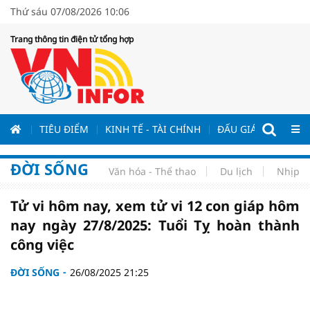
Thứ sáu 07/08/2026 10:06
Trang thông tin điện tử tổng hợp
ƯƠNG
TIÊU ĐIỂM
KINH TẾ - TÀI CHÍNH
ĐẤU GIÁ - ĐẤU THẦ
ĐỜI SỐNG
Văn hóa - Thể thao
Du lịch
Nhịp s
Tử vi hôm nay, xem tử vi 12 con giáp hôm
nay ngày 27/8/2025: Tuổi Tỵ hoàn thành
công việc
ĐỜI SỐNG
26/08/2025 21:25