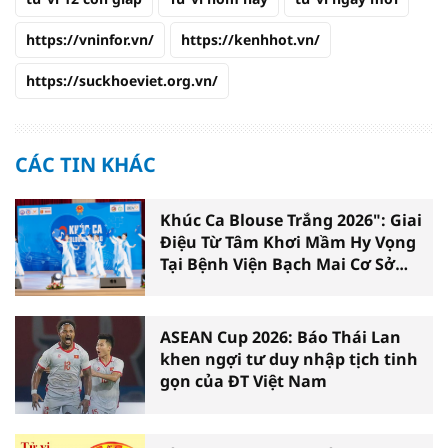
https://vninfor.vn/
https://kenhhot.vn/
https://suckhoeviet.org.vn/
CÁC TIN KHÁC
Khúc Ca Blouse Trắng 2026": Giai
Điệu Từ Tâm Khơi Mầm Hy Vọng
Tại Bệnh Viện Bạch Mai Cơ Sở
Ninh Bình
ASEAN Cup 2026: Báo Thái Lan
khen ngợi tư duy nhập tịch tinh
gọn của ĐT Việt Nam