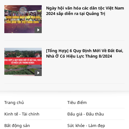
Ngày hội văn hóa các dân tộc Việt Nam
2024 sắp diễn ra tại Quảng Trị
[Tổng Hợp] 6 Quy Định Mới Về Đất Đai,
Nhà Ở Có Hiệu Lực Tháng 8/2024
WORLDBANK DỰ BÁO KINH TẾ VIỆT
NAM NĂM 2024 VÀ NĂM 2025 | NHỊP
Trang chủ
Tiêu điểm
ĐẬP THỊ TRƯỜNG #62
Kinh tế - Tài chính
Đấu giá - Đấu thầu
Bất động sản
Sức khỏe - Làm đẹp