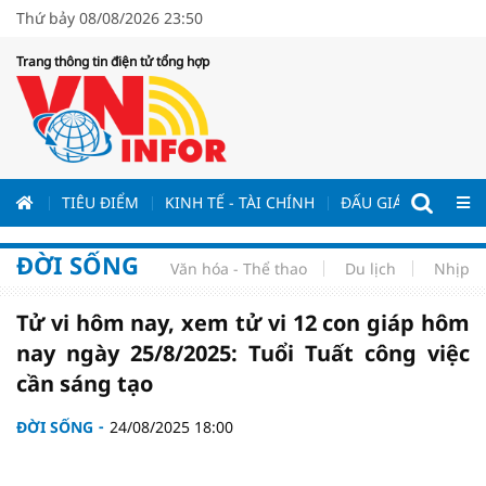
Thứ bảy 08/08/2026 23:50
Trang thông tin điện tử tổng hợp
ƯƠNG
TIÊU ĐIỂM
KINH TẾ - TÀI CHÍNH
ĐẤU GIÁ - ĐẤU THẦ
ĐỜI SỐNG
Văn hóa - Thể thao
Du lịch
Nhịp s
Tử vi hôm nay, xem tử vi 12 con giáp hôm
nay ngày 25/8/2025: Tuổi Tuất công việc
cần sáng tạo
ĐỜI SỐNG
24/08/2025 18:00