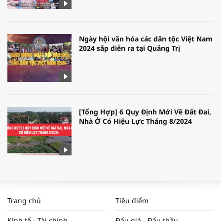
Ngày hội văn hóa các dân tộc Việt Nam
2024 sắp diễn ra tại Quảng Trị
[Tổng Hợp] 6 Quy Định Mới Về Đất Đai,
Nhà Ở Có Hiệu Lực Tháng 8/2024
WORLDBANK DỰ BÁO KINH TẾ VIỆT
NAM NĂM 2024 VÀ NĂM 2025 | NHỊP
Trang chủ
Tiêu điểm
ĐẬP THỊ TRƯỜNG #62
Kinh tế - Tài chính
Đấu giá - Đấu thầu