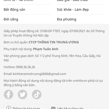
Bất động sản
Sức khỏe - Làm đẹp
Tọa đàm “Xúc tiến thương mại: Khơi
Đời sống
Địa phương
thông đầu ra cho sản phẩm OCOP”
Giấy phép hoạt động số: 3100/GP-TTĐT, ngày 07/09/2021 do Sở Thông
tin và Truyền thông Hà Nội cấp
Đơn vị chủ quản:
CTCP THÔNG TIN TRUNG ƯƠNG
Phụ trách nội dung:
Phạm Tuấn Anh
Bác sĩ tư vấn cách phòng tránh bệnh
Văn phòng giao dịch: Số 112 phố Trung Kính, Yên Hòa, Cầu Giấy, Hà
đường hô hấp trong thời tiết giao mùa
Nội
Hotline: 0908.36.36.26
Email: kinhtevamoitruong6666@gmail.com
Mọi hành động sử dụng nội dung đăng tải trên vninfor.vn phải có sự
đồng ý bằng văn bản.
Trao yêu thương cho em
Thông tin tòa soạn
Liên hệ quảng cáo