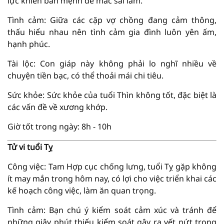
lực khiến bản mệnh dễ mắc sai lầm.
Tình cảm: Giữa các cặp vợ chồng đang cảm thông,
thấu hiểu nhau nên tình cảm gia đình luôn yên ấm,
hạnh phúc.
Tài lộc: Con giáp này không phải lo nghĩ nhiều về
chuyện tiền bạc, có thể thoải mái chi tiêu.
Sức khỏe: Sức khỏe của tuổi Thìn không tốt, đặc biệt là
các vấn đề về xương khớp.
Giờ tốt trong ngày: 8h - 10h
Tử vi tuổi Tỵ
Công việc: Tam Hợp cục chống lưng, tuổi Tỵ gặp không
ít may mắn trong hôm nay, có lợi cho việc triển khai các
kế hoạch công việc, làm ăn quan trọng.
Tình cảm: Bạn chú ý kiểm soát cảm xúc và tránh để
những giây phút thiếu kiểm soát gây ra vết nứt trong