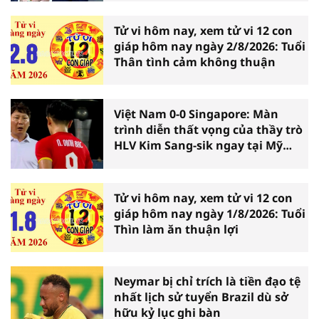
Tử vi hôm nay, xem tử vi 12 con
giáp hôm nay ngày 2/8/2026: Tuổi
Thân tình cảm không thuận
Việt Nam 0-0 Singapore: Màn
trình diễn thất vọng của thầy trò
HLV Kim Sang-sik ngay tại Mỹ
Đình
Tử vi hôm nay, xem tử vi 12 con
giáp hôm nay ngày 1/8/2026: Tuổi
Thìn làm ăn thuận lợi
Neymar bị chỉ trích là tiền đạo tệ
nhất lịch sử tuyển Brazil dù sở
hữu kỷ lục ghi bàn