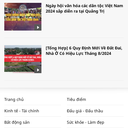
Ngày hội văn hóa các dân tộc Việt Nam
2024 sắp diễn ra tại Quảng Trị
[Tổng Hợp] 6 Quy Định Mới Về Đất Đai,
Nhà Ở Có Hiệu Lực Tháng 8/2024
WORLDBANK DỰ BÁO KINH TẾ VIỆT
NAM NĂM 2024 VÀ NĂM 2025 | NHỊP
Trang chủ
Tiêu điểm
ĐẬP THỊ TRƯỜNG #62
Kinh tế - Tài chính
Đấu giá - Đấu thầu
Bất động sản
Sức khỏe - Làm đẹp