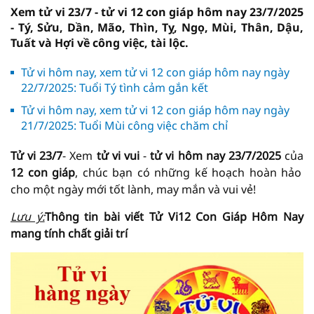
Xem tử vi 23/7 - tử vi 12 con giáp hôm nay 23/7/2025
- Tý, Sửu, Dần, Mão, Thìn, Tỵ, Ngọ, Mùi, Thân, Dậu,
Tuất và Hợi về công việc, tài lộc.
Tử vi hôm nay, xem tử vi 12 con giáp hôm nay ngày
22/7/2025: Tuổi Tý tình cảm gắn kết
Tử vi hôm nay, xem tử vi 12 con giáp hôm nay ngày
21/7/2025: Tuổi Mùi công việc chăm chỉ
Tử vi 23/7
- Xem
tử vi vui
-
tử vi hôm nay
23/7/2025
của
12 con giáp
, chúc bạn có những kế hoạch hoàn hảo
cho một ngày mới tốt lành, may mắn và vui vẻ!
Lưu ý:
Thông tin bài viết
Tử Vi
12 Con Giáp Hôm Nay
mang tính chất giải trí