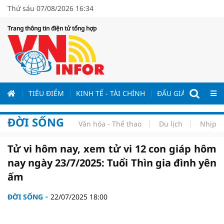
Thứ sáu 07/08/2026 16:34
Trang thông tin điện tử tổng hợp
ƯƠNG
TIÊU ĐIỂM
KINH TẾ - TÀI CHÍNH
ĐẤU GIÁ - ĐẤU THẦ
ĐỜI SỐNG
Văn hóa - Thể thao
Du lịch
Nhịp s
Tử vi hôm nay, xem tử vi 12 con giáp hôm
nay ngày 23/7/2025: Tuổi Thìn gia đình yên
ấm
ĐỜI SỐNG
22/07/2025 18:00