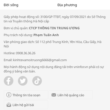
Tọa đàm “Xúc tiến thương mại: Khơi
Đời sống
Địa phương
thông đầu ra cho sản phẩm OCOP”
Giấy phép hoạt động số: 3100/GP-TTĐT, ngày 07/09/2021 do Sở Thông
tin và Truyền thông Hà Nội cấp
Đơn vị chủ quản:
CTCP THÔNG TIN TRUNG ƯƠNG
Phụ trách nội dung:
Phạm Tuấn Anh
Bác sĩ tư vấn cách phòng tránh bệnh
Văn phòng giao dịch: Số 112 phố Trung Kính, Yên Hòa, Cầu Giấy, Hà
đường hô hấp trong thời tiết giao mùa
Nội
Hotline: 0908.36.36.26
Email: kinhtevamoitruong6666@gmail.com
Mọi hành động sử dụng nội dung đăng tải trên vninfor.vn phải có sự
đồng ý bằng văn bản.
Trao yêu thương cho em
Thông tin tòa soạn
Liên hệ quảng cáo
Liên hệ gửi bài