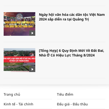
Ngày hội văn hóa các dân tộc Việt Nam
2024 sắp diễn ra tại Quảng Trị
[Tổng Hợp] 6 Quy Định Mới Về Đất Đai,
Nhà Ở Có Hiệu Lực Tháng 8/2024
WORLDBANK DỰ BÁO KINH TẾ VIỆT
NAM NĂM 2024 VÀ NĂM 2025 | NHỊP
Trang chủ
Tiêu điểm
ĐẬP THỊ TRƯỜNG #62
Kinh tế - Tài chính
Đấu giá - Đấu thầu