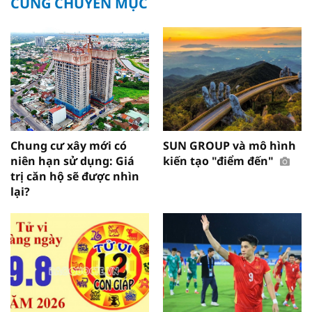
CÙNG CHUYÊN MỤC
Chung cư xây mới có
SUN GROUP và mô hình
niên hạn sử dụng: Giá
kiến tạo "điểm đến"
trị căn hộ sẽ được nhìn
lại?