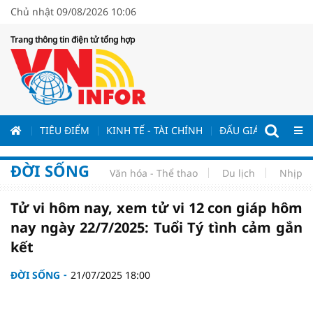
Chủ nhật 09/08/2026 10:06
Trang thông tin điện tử tổng hợp
ƯƠNG
TIÊU ĐIỂM
KINH TẾ - TÀI CHÍNH
ĐẤU GIÁ - ĐẤU THẦ
ĐỜI SỐNG
Văn hóa - Thể thao
Du lịch
Nhịp s
Tử vi hôm nay, xem tử vi 12 con giáp hôm
nay ngày 22/7/2025: Tuổi Tý tình cảm gắn
kết
ĐỜI SỐNG
21/07/2025 18:00