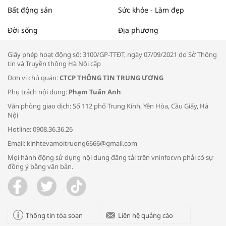
Bất động sản
Sức khỏe - Làm đẹp
Tọa đàm “Xúc tiến thương mại: Khơi
Đời sống
Địa phương
thông đầu ra cho sản phẩm OCOP”
Giấy phép hoạt động số: 3100/GP-TTĐT, ngày 07/09/2021 do Sở Thông
tin và Truyền thông Hà Nội cấp
Đơn vị chủ quản:
CTCP THÔNG TIN TRUNG ƯƠNG
Phụ trách nội dung:
Phạm Tuấn Anh
Bác sĩ tư vấn cách phòng tránh bệnh
Văn phòng giao dịch: Số 112 phố Trung Kính, Yên Hòa, Cầu Giấy, Hà
đường hô hấp trong thời tiết giao mùa
Nội
Hotline: 0908.36.36.26
Email: kinhtevamoitruong6666@gmail.com
Mọi hành động sử dụng nội dung đăng tải trên vninfor.vn phải có sự
đồng ý bằng văn bản.
Trao yêu thương cho em
Thông tin tòa soạn
Liên hệ quảng cáo