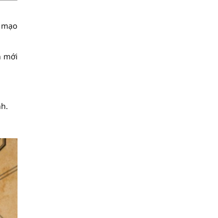
ể mạo
h mới
nh.