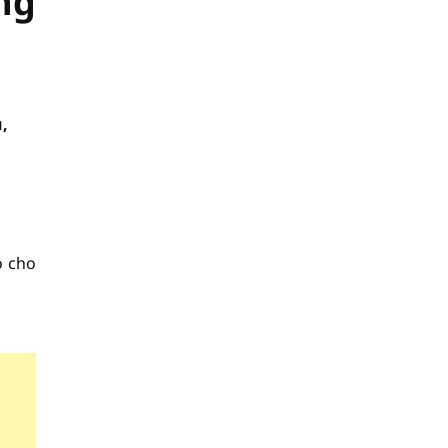
ng
u,
o cho