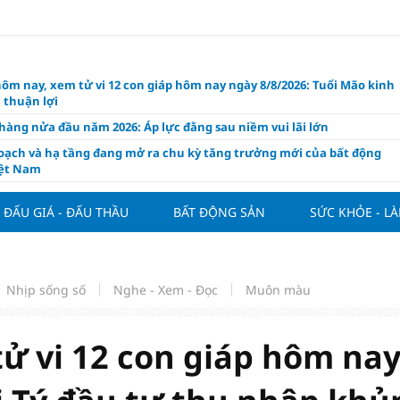
hôm nay, xem tử vi 12 con giáp hôm nay ngày 8/8/2026: Tuổi Mão kinh
 thuận lợi
àng nửa đầu năm 2026: Áp lực đằng sau niềm vui lãi lớn
oạch và hạ tầng đang mở ra chu kỳ tăng trưởng mới của bất động
iệt Nam
ất giảm 30% thuế cho hộ, cá nhân kinh doanh, doanh nghiệp thu
0 tỷ đồng
ĐẤU GIÁ - ĐẤU THẦU
BẤT ĐỘNG SẢN
SỨC KHỎE - L
ng hôm nay 7/8: Thị trường lặng sóng
y mua nhà tăng cao, thị trường đối mặt sức ép thanh khoản
người trẻ quốc tế xem Phú Quốc là “thiên đường lập nghiệp”
Nhịp sống số
Nghe - Xem - Đọc
Muôn màu
g vụ Rodri mở đường cho Man Utd sở hữu tiền vệ báu vật của
lona
tử vi 12 con giáp hôm na
ách thức đối với tham vọng công nghệ của Đông Nam Á
òng đấu giá 57 lô đất tại phường Kiến An, với giá khởi điểm từ 18
 đồng/m2