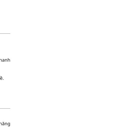
nhanh
ề.
 năng