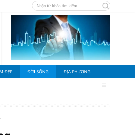
ÀM ĐẸP
ĐỜI SỐNG
ĐỊA PHƯƠNG
y