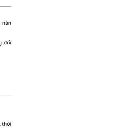
n nản
g đối
 thời