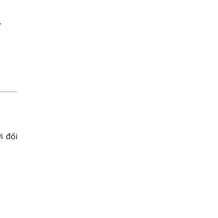
.
i đối