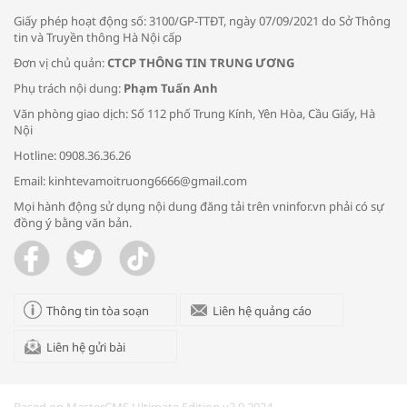
Giấy phép hoạt động số: 3100/GP-TTĐT, ngày 07/09/2021 do Sở Thông
tin và Truyền thông Hà Nội cấp
Đơn vị chủ quản:
CTCP THÔNG TIN TRUNG ƯƠNG
Phụ trách nội dung:
Phạm Tuấn Anh
Bác sĩ tư vấn cách phòng tránh bệnh
Văn phòng giao dịch: Số 112 phố Trung Kính, Yên Hòa, Cầu Giấy, Hà
đường hô hấp trong thời tiết giao mùa
Nội
Hotline: 0908.36.36.26
Email: kinhtevamoitruong6666@gmail.com
Mọi hành động sử dụng nội dung đăng tải trên vninfor.vn phải có sự
đồng ý bằng văn bản.
Trao yêu thương cho em
Thông tin tòa soạn
Liên hệ quảng cáo
Liên hệ gửi bài
Kon Tum giải cứu nạn nhân bị lừa bán
sang Campuchia
Based on MasterCMS Ultimate Edition v2.9 2024