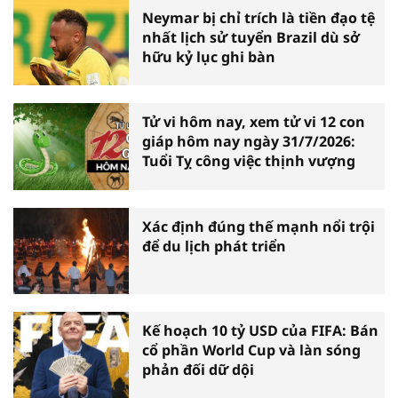
Neymar bị chỉ trích là tiền đạo tệ
nhất lịch sử tuyển Brazil dù sở
hữu kỷ lục ghi bàn
Tử vi hôm nay, xem tử vi 12 con
giáp hôm nay ngày 31/7/2026:
Tuổi Tỵ công việc thịnh vượng
Xác định đúng thế mạnh nổi trội
để du lịch phát triển
Kế hoạch 10 tỷ USD của FIFA: Bán
cổ phần World Cup và làn sóng
phản đối dữ dội