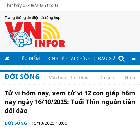
Thứ bảy 08/08/2026 05:03
Trang thông tin điện tử tổng hợp
ƯƠNG
TIÊU ĐIỂM
KINH TẾ - TÀI CHÍNH
ĐẤU GIÁ - ĐẤU THẦ
ĐỜI SỐNG
Văn hóa - Thể thao
Du lịch
Nhịp s
Tử vi hôm nay, xem tử vi 12 con giáp hôm
nay ngày 16/10/2025: Tuổi Thìn nguồn tiền
dồi dào
ĐỜI SỐNG
15/10/2025 18:00