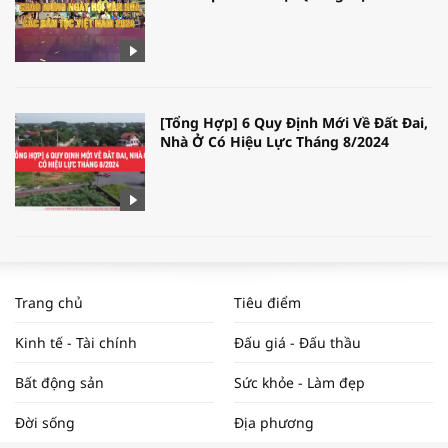
[Tổng Hợp] 6 Quy Định Mới Về Đất Đai,
Nhà Ở Có Hiệu Lực Tháng 8/2024
WORLDBANK DỰ BÁO KINH TẾ VIỆT
NAM NĂM 2024 VÀ NĂM 2025 | NHỊP
Trang chủ
Tiêu điểm
ĐẬP THỊ TRƯỜNG #62
Kinh tế - Tài chính
Đấu giá - Đấu thầu
Bất động sản
Sức khỏe - Làm đẹp
Tọa đàm “Xúc tiến thương mại: Khơi
Đời sống
Địa phương
thông đầu ra cho sản phẩm OCOP”