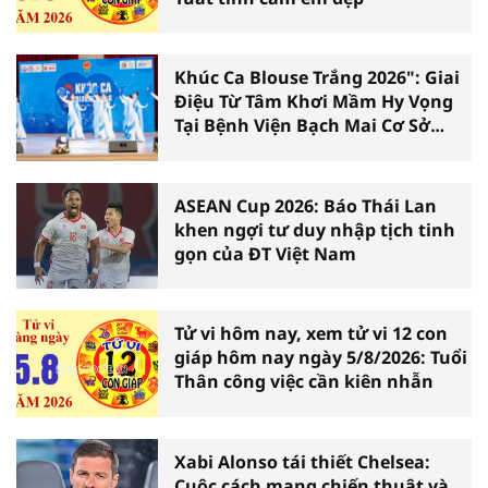
Khúc Ca Blouse Trắng 2026": Giai
Điệu Từ Tâm Khơi Mầm Hy Vọng
Tại Bệnh Viện Bạch Mai Cơ Sở
Ninh Bình
ASEAN Cup 2026: Báo Thái Lan
khen ngợi tư duy nhập tịch tinh
gọn của ĐT Việt Nam
Tử vi hôm nay, xem tử vi 12 con
giáp hôm nay ngày 5/8/2026: Tuổi
Thân công việc cần kiên nhẫn
Xabi Alonso tái thiết Chelsea:
Cuộc cách mạng chiến thuật và