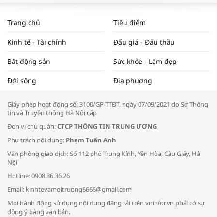
WORLDBANK DỰ BÁO KINH TẾ VIỆT
NAM NĂM 2024 VÀ NĂM 2025 | NHỊP
Trang chủ
Tiêu điểm
ĐẬP THỊ TRƯỜNG #62
Kinh tế - Tài chính
Đấu giá - Đấu thầu
Bất động sản
Sức khỏe - Làm đẹp
Tọa đàm “Xúc tiến thương mại: Khơi
Đời sống
Địa phương
thông đầu ra cho sản phẩm OCOP”
Giấy phép hoạt động số: 3100/GP-TTĐT, ngày 07/09/2021 do Sở Thông
tin và Truyền thông Hà Nội cấp
Đơn vị chủ quản:
CTCP THÔNG TIN TRUNG ƯƠNG
Phụ trách nội dung:
Phạm Tuấn Anh
Bác sĩ tư vấn cách phòng tránh bệnh
Văn phòng giao dịch: Số 112 phố Trung Kính, Yên Hòa, Cầu Giấy, Hà
đường hô hấp trong thời tiết giao mùa
Nội
Hotline: 0908.36.36.26
Email: kinhtevamoitruong6666@gmail.com
Mọi hành động sử dụng nội dung đăng tải trên vninfor.vn phải có sự
đồng ý bằng văn bản.