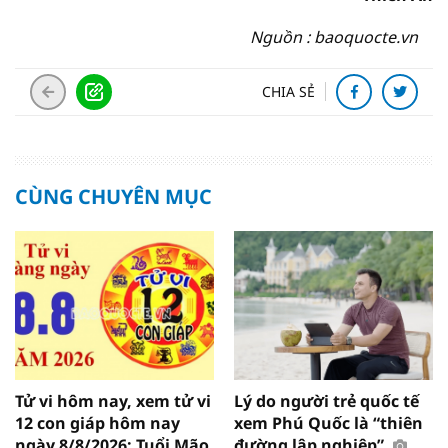
Nguồn : baoquocte.vn
CHIA SẺ
CÙNG CHUYÊN MỤC
Tử vi hôm nay, xem tử vi
Lý do người trẻ quốc tế
12 con giáp hôm nay
xem Phú Quốc là “thiên
ngày 8/8/2026: Tuổi Mão
đường lập nghiệp”