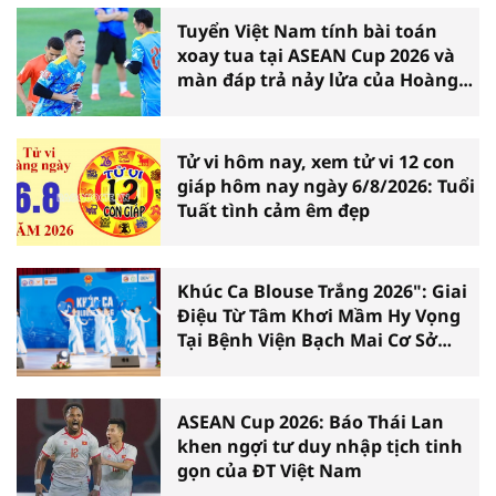
Tuyển Việt Nam tính bài toán
xoay tua tại ASEAN Cup 2026 và
màn đáp trả nảy lửa của Hoàng
Hên
Tử vi hôm nay, xem tử vi 12 con
giáp hôm nay ngày 6/8/2026: Tuổi
Tuất tình cảm êm đẹp
Khúc Ca Blouse Trắng 2026": Giai
Điệu Từ Tâm Khơi Mầm Hy Vọng
Tại Bệnh Viện Bạch Mai Cơ Sở
Ninh Bình
ASEAN Cup 2026: Báo Thái Lan
khen ngợi tư duy nhập tịch tinh
gọn của ĐT Việt Nam