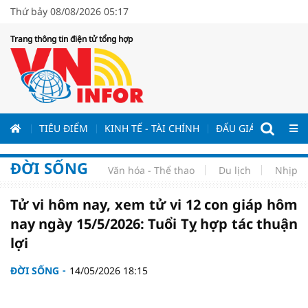
Thứ bảy 08/08/2026 05:17
Trang thông tin điện tử tổng hợp
ƯƠNG
TIÊU ĐIỂM
KINH TẾ - TÀI CHÍNH
ĐẤU GIÁ - ĐẤU THẦ
ĐỜI SỐNG
Văn hóa - Thể thao
Du lịch
Nhịp s
Tử vi hôm nay, xem tử vi 12 con giáp hôm
nay ngày 15/5/2026: Tuổi Tỵ hợp tác thuận
lợi
ĐỜI SỐNG
14/05/2026 18:15