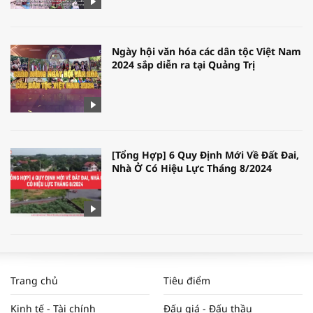
Ngày hội văn hóa các dân tộc Việt Nam
2024 sắp diễn ra tại Quảng Trị
[Tổng Hợp] 6 Quy Định Mới Về Đất Đai,
Nhà Ở Có Hiệu Lực Tháng 8/2024
WORLDBANK DỰ BÁO KINH TẾ VIỆT
NAM NĂM 2024 VÀ NĂM 2025 | NHỊP
Trang chủ
Tiêu điểm
ĐẬP THỊ TRƯỜNG #62
Kinh tế - Tài chính
Đấu giá - Đấu thầu