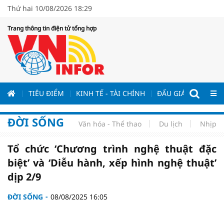
Thứ hai 10/08/2026 18:29
Trang thông tin điện tử tổng hợp
ƯƠNG
TIÊU ĐIỂM
KINH TẾ - TÀI CHÍNH
ĐẤU GIÁ - ĐẤU THẦ
ĐỜI SỐNG
Văn hóa - Thể thao
Du lịch
Nhịp s
Tổ chức ‘Chương trình nghệ thuật đặc
biệt’ và ‘Diễu hành, xếp hình nghệ thuật’
dịp 2/9
ĐỜI SỐNG
08/08/2025 16:05