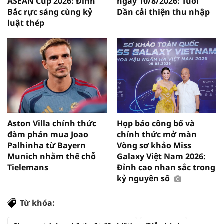
ASEAN Cup 2026: Đình
ngày 10/8/2026: Tuổi
Bắc rực sáng cùng kỷ
Dần cải thiện thu nhập
luật thép
Aston Villa chính thức
Họp báo công bố và
đàm phán mua Joao
chính thức mở màn
Palhinha từ Bayern
Vòng sơ khảo Miss
Munich nhằm thế chỗ
Galaxy Việt Nam 2026:
Tielemans
Đỉnh cao nhan sắc trong
kỷ nguyên số
Từ khóa: