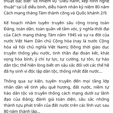
thuật đặc biệt” và nhiệm vụ “Diễu hành, xếp hình nghệ
thuật” tại Lễ diễu binh, diễu hành nhân kỷ niệm 80 năm
Cách mạng tháng Tám thành công và Quốc khánh 2/9.
Kế hoạch nhằm tuyên truyền sâu rộng trong toàn
Đảng, toàn dân, toàn quân về tầm vóc, ý nghĩa thời đại
của Cách mạng tháng Tám năm 1945 và sự ra đời của
nước Việt Nam Dân chủ Cộng hòa (nay là nước Cộng
hòa xã hội chủ nghĩa Việt Nam); Đồng thời giáo dục
truyền thống yêu nước, tinh thần đại đoàn kết, khát
vọng hòa bình, ý chí tự lực, tự cường, tự tôn, tự hào
dân tộc; thể hiện lòng biết ơn sâu sắc đối với các thế hệ
đã hy sinh vì độc lập dân tộc, thống nhất đất nước…
Thông qua sự kiện, tuyên truyền đến mọi tầng lớp
nhân dân về tình yêu quê hương, đất nước, niềm tự
hào dân tộc và truyền thống cách mạng dưới sự lãnh
đạo của Đảng; đánh giá toàn diện, sâu sắc những
thành tựu phát triển của đất nước trên các lĩnh vực sau
80 năm thành lập…