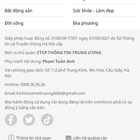
Bất động sản
Sức khỏe - Làm đẹp
Tọa đàm “Xúc tiến thương mại: Khơi
Đời sống
Địa phương
thông đầu ra cho sản phẩm OCOP”
Giấy phép hoạt động số: 3100/GP-TTĐT, ngày 07/09/2021 do Sở Thông
tin và Truyền thông Hà Nội cấp
Đơn vị chủ quản:
CTCP THÔNG TIN TRUNG ƯƠNG
Phụ trách nội dung:
Phạm Tuấn Anh
Bác sĩ tư vấn cách phòng tránh bệnh
Văn phòng giao dịch: Số 112 phố Trung Kính, Yên Hòa, Cầu Giấy, Hà
đường hô hấp trong thời tiết giao mùa
Nội
Hotline: 0908.36.36.26
Email: kinhtevamoitruong6666@gmail.com
Mọi hành động sử dụng nội dung đăng tải trên vninfor.vn phải có sự
đồng ý bằng văn bản.
Trao yêu thương cho em
Thông tin tòa soạn
Liên hệ quảng cáo