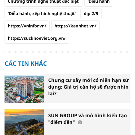
Chương trình nghệ thuật đặc biệt’
‘Diễu hành
‘Diễu hành, xếp hình nghệ thuật’
dịp 2/9
https://vninfor.vn/
https://kenhhot.vn/
https://suckhoeviet.org.vn/
CÁC TIN KHÁC
Chung cư xây mới có niên hạn sử
dụng: Giá trị căn hộ sẽ được nhìn
lại?
SUN GROUP và mô hình kiến tạo
"điểm đến"