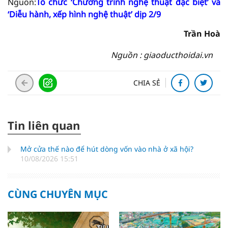
Nguồn:
Tổ chức ‘Chương trình nghệ thuật đặc biệt’ và
‘Diễu hành, xếp hình nghệ thuật’ dịp 2/9
Trần Hoà
Nguồn : giaoducthoidai.vn
CHIA SẺ
Tin liên quan
Mở cửa thế nào để hút dòng vốn vào nhà ở xã hội?
10/08/2026 15:51
CÙNG CHUYÊN MỤC