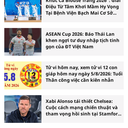
Khúc Ca Blouse Trắng 2026": Giai
Điệu Từ Tâm Khơi Mầm Hy Vọng
Tại Bệnh Viện Bạch Mai Cơ Sở
Ninh Bình
ASEAN Cup 2026: Báo Thái Lan
khen ngợi tư duy nhập tịch tinh
gọn của ĐT Việt Nam
Tử vi hôm nay, xem tử vi 12 con
giáp hôm nay ngày 5/8/2026: Tuổi
Thân công việc cần kiên nhẫn
Xabi Alonso tái thiết Chelsea:
Cuộc cách mạng chiến thuật và
tham vọng hồi sinh tại Stamford
Bridge