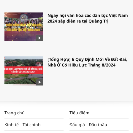
Ngày hội văn hóa các dân tộc Việt Nam
2024 sắp diễn ra tại Quảng Trị
[Tổng Hợp] 6 Quy Định Mới Về Đất Đai,
Nhà Ở Có Hiệu Lực Tháng 8/2024
WORLDBANK DỰ BÁO KINH TẾ VIỆT
NAM NĂM 2024 VÀ NĂM 2025 | NHỊP
Trang chủ
Tiêu điểm
ĐẬP THỊ TRƯỜNG #62
Kinh tế - Tài chính
Đấu giá - Đấu thầu