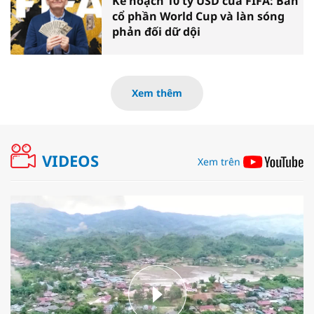
Kế hoạch 10 tỷ USD của FIFA: Bán
cổ phần World Cup và làn sóng
phản đối dữ dội
Xem thêm
VIDEOS
Xem trên