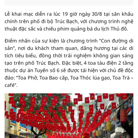
Lễ khai mạc diễn ra lúc 19 giờ ngày 30/8 tại sân khấu
chính trên phố đi bộ Trúc Bạch, với chương trình nghệ
thuật đặc sắc và chiếu phim quảng bá du lịch Thủ đô.
Điểm nhấn của sự kiện là chương trình “Con đường di
sản”, nơi du khách tham quan, dâng hương tại các di
tích tiêu biểu, đồng thời trải nghiệm không gian sáng
tạo trên phố Trúc Bạch. Đặc biệt, 4 toa tàu điện 2 tầng
thuộc dự án Tuyến số 6 sẽ được tái hiện với chủ đề độc
đáo: “Toa Phở, Toa Bao cấp, Toa Thóc lúa gạo, Toa Trà –
café”.