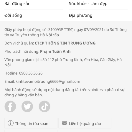
Bất động sản
Sức khỏe - Làm đẹp
Tọa đàm “Xúc tiến thương mại: Khơi
Đời sống
Địa phương
thông đầu ra cho sản phẩm OCOP”
Giấy phép hoạt động số: 3100/GP-TTĐT, ngày 07/09/2021 do Sở Thông
tin và Truyền thông Hà Nội cấp
Đơn vị chủ quản:
CTCP THÔNG TIN TRUNG ƯƠNG
Phụ trách nội dung:
Phạm Tuấn Anh
Bác sĩ tư vấn cách phòng tránh bệnh
Văn phòng giao dịch: Số 112 phố Trung Kính, Yên Hòa, Cầu Giấy, Hà
đường hô hấp trong thời tiết giao mùa
Nội
Hotline: 0908.36.36.26
Email: kinhtevamoitruong6666@gmail.com
Mọi hành động sử dụng nội dung đăng tải trên vninfor.vn phải có sự
đồng ý bằng văn bản.
Trao yêu thương cho em
Thông tin tòa soạn
Liên hệ quảng cáo