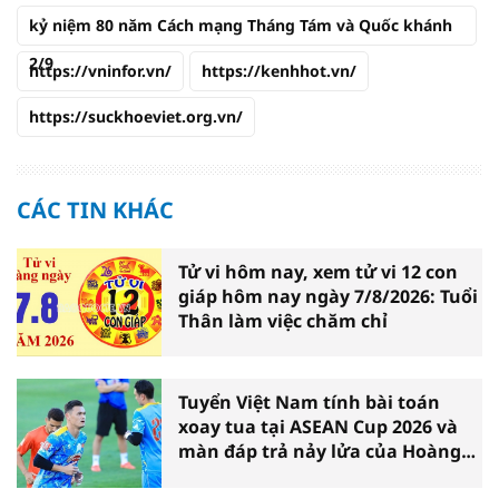
kỷ niệm 80 năm Cách mạng Tháng Tám và Quốc khánh
2/9
https://vninfor.vn/
https://kenhhot.vn/
https://suckhoeviet.org.vn/
CÁC TIN KHÁC
Tử vi hôm nay, xem tử vi 12 con
giáp hôm nay ngày 7/8/2026: Tuổi
Thân làm việc chăm chỉ
Tuyển Việt Nam tính bài toán
xoay tua tại ASEAN Cup 2026 và
màn đáp trả nảy lửa của Hoàng
Hên