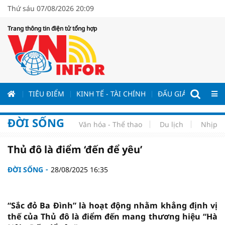
Thứ sáu 07/08/2026 20:09
Trang thông tin điện tử tổng hợp
ƯƠNG
TIÊU ĐIỂM
KINH TẾ - TÀI CHÍNH
ĐẤU GIÁ - ĐẤU THẦ
ĐỜI SỐNG
Văn hóa - Thể thao
Du lịch
Nhịp s
Thủ đô là điểm ‘đến để yêu’
ĐỜI SỐNG
28/08/2025 16:35
“Sắc đỏ Ba Đình” là hoạt động nhằm khẳng định vị
thế của Thủ đô là điểm đến mang thương hiệu “Hà