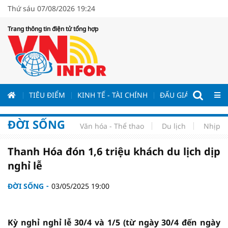
Thứ sáu 07/08/2026 19:24
Trang thông tin điện tử tổng hợp
ƯƠNG
TIÊU ĐIỂM
KINH TẾ - TÀI CHÍNH
ĐẤU GIÁ - ĐẤU THẦ
ĐỜI SỐNG
Văn hóa - Thể thao
Du lịch
Nhịp s
Thanh Hóa đón 1,6 triệu khách du lịch dịp
nghỉ lễ
ĐỜI SỐNG
03/05/2025 19:00
Kỳ nghỉ nghỉ lễ 30/4 và 1/5 (từ ngày 30/4 đến ngày