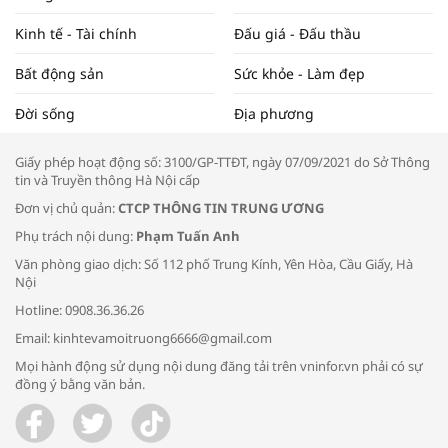
ĐẬP THỊ TRƯỜNG #62
Kinh tế - Tài chính
Đấu giá - Đấu thầu
Bất động sản
Sức khỏe - Làm đẹp
Tọa đàm “Xúc tiến thương mại: Khơi
Đời sống
Địa phương
thông đầu ra cho sản phẩm OCOP”
Giấy phép hoạt động số: 3100/GP-TTĐT, ngày 07/09/2021 do Sở Thông
tin và Truyền thông Hà Nội cấp
Đơn vị chủ quản:
CTCP THÔNG TIN TRUNG ƯƠNG
Phụ trách nội dung:
Phạm Tuấn Anh
Bác sĩ tư vấn cách phòng tránh bệnh
Văn phòng giao dịch: Số 112 phố Trung Kính, Yên Hòa, Cầu Giấy, Hà
đường hô hấp trong thời tiết giao mùa
Nội
Hotline: 0908.36.36.26
Email: kinhtevamoitruong6666@gmail.com
Mọi hành động sử dụng nội dung đăng tải trên vninfor.vn phải có sự
đồng ý bằng văn bản.
Trao yêu thương cho em