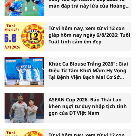
màn đáp trả nảy lửa của Hoàng
Hên
Tử vi hôm nay, xem tử vi 12 con
giáp hôm nay ngày 6/8/2026: Tuổi
Tuất tình cảm êm đẹp
Khúc Ca Blouse Trắng 2026": Giai
Điệu Từ Tâm Khơi Mầm Hy Vọng
Tại Bệnh Viện Bạch Mai Cơ Sở
Ninh Bình
ASEAN Cup 2026: Báo Thái Lan
khen ngợi tư duy nhập tịch tinh
gọn của ĐT Việt Nam
Tử vi hôm nay, xem tử vi 12 con