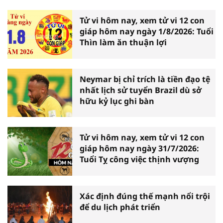
Tử vi hôm nay, xem tử vi 12 con
giáp hôm nay ngày 1/8/2026: Tuổi
Thìn làm ăn thuận lợi
Neymar bị chỉ trích là tiền đạo tệ
nhất lịch sử tuyển Brazil dù sở
hữu kỷ lục ghi bàn
Tử vi hôm nay, xem tử vi 12 con
giáp hôm nay ngày 31/7/2026:
Tuổi Tỵ công việc thịnh vượng
Xác định đúng thế mạnh nổi trội
để du lịch phát triển