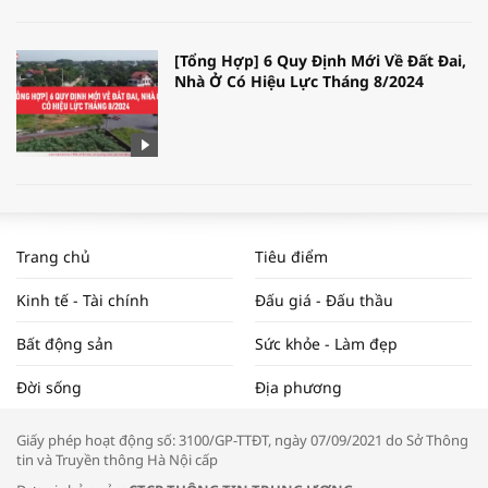
[Tổng Hợp] 6 Quy Định Mới Về Đất Đai,
Nhà Ở Có Hiệu Lực Tháng 8/2024
WORLDBANK DỰ BÁO KINH TẾ VIỆT
NAM NĂM 2024 VÀ NĂM 2025 | NHỊP
Trang chủ
Tiêu điểm
ĐẬP THỊ TRƯỜNG #62
Kinh tế - Tài chính
Đấu giá - Đấu thầu
Bất động sản
Sức khỏe - Làm đẹp
Tọa đàm “Xúc tiến thương mại: Khơi
Đời sống
Địa phương
thông đầu ra cho sản phẩm OCOP”
Giấy phép hoạt động số: 3100/GP-TTĐT, ngày 07/09/2021 do Sở Thông
tin và Truyền thông Hà Nội cấp