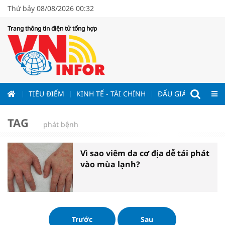
Thứ bảy 08/08/2026 00:32
Trang thông tin điện tử tổng hợp
ƯƠNG
TIÊU ĐIỂM
KINH TẾ - TÀI CHÍNH
ĐẤU GIÁ - ĐẤU THẦ
TAG
phát bệnh
Vì sao viêm da cơ địa dễ tái phát
vào mùa lạnh?
Trước
Sau