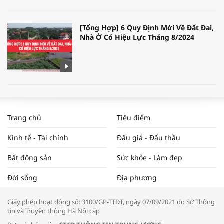
[Tổng Hợp] 6 Quy Định Mới Về Đất Đai,
Nhà Ở Có Hiệu Lực Tháng 8/2024
WORLDBANK DỰ BÁO KINH TẾ VIỆT
NAM NĂM 2024 VÀ NĂM 2025 | NHỊP
Trang chủ
Tiêu điểm
ĐẬP THỊ TRƯỜNG #62
Kinh tế - Tài chính
Đấu giá - Đấu thầu
Bất động sản
Sức khỏe - Làm đẹp
Tọa đàm “Xúc tiến thương mại: Khơi
Đời sống
Địa phương
thông đầu ra cho sản phẩm OCOP”
Giấy phép hoạt động số: 3100/GP-TTĐT, ngày 07/09/2021 do Sở Thông
tin và Truyền thông Hà Nội cấp