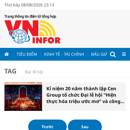
Thứ bảy 08/08/2026 23:13
Trang thông tin điện tử tổng hợp
ƯƠNG
TIÊU ĐIỂM
KINH TẾ - TÀI CHÍNH
ĐẤU GIÁ - ĐẤU THẦ
TAG
Đại lễ hội
Kỉ niệm 20 năm thành lập Cen
Group tổ chức Đại lễ hội “Hiện
thực hóa triệu ước mơ” và công
bố nhận diện thương hiệu mới
Trước
Sau