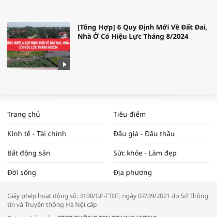
[Tổng Hợp] 6 Quy Định Mới Về Đất Đai,
Nhà Ở Có Hiệu Lực Tháng 8/2024
WORLDBANK DỰ BÁO KINH TẾ VIỆT
NAM NĂM 2024 VÀ NĂM 2025 | NHỊP
Trang chủ
Tiêu điểm
ĐẬP THỊ TRƯỜNG #62
Kinh tế - Tài chính
Đấu giá - Đấu thầu
Bất động sản
Sức khỏe - Làm đẹp
Tọa đàm “Xúc tiến thương mại: Khơi
Đời sống
Địa phương
thông đầu ra cho sản phẩm OCOP”
Giấy phép hoạt động số: 3100/GP-TTĐT, ngày 07/09/2021 do Sở Thông
tin và Truyền thông Hà Nội cấp