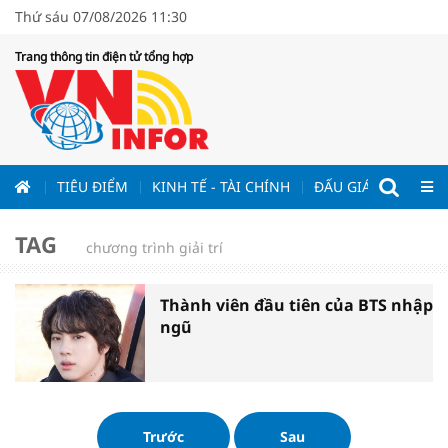
Thứ sáu 07/08/2026 11:30
Trang thông tin điện tử tổng hợp
ƯƠNG
TIÊU ĐIỂM
KINH TẾ - TÀI CHÍNH
ĐẤU GIÁ - ĐẤU THẦ
TAG
chương trình giải trí
Thành viên đầu tiên của BTS nhập
ngũ
Trước
Sau