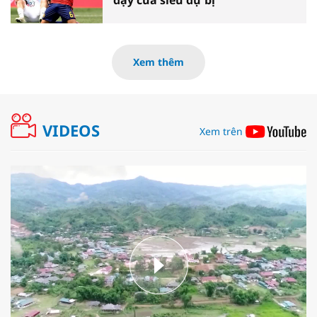
dậy của siêu dự bị
Xem thêm
VIDEOS
Xem trên