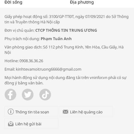
Tọa đàm “Xúc tiến thương mại: Khơi
Đời sống
Địa phương
thông đầu ra cho sản phẩm OCOP”
Giấy phép hoạt động số: 3100/GP-TTĐT, ngày 07/09/2021 do Sở Thông
tin và Truyền thông Hà Nội cấp
Đơn vị chủ quản:
CTCP THÔNG TIN TRUNG ƯƠNG
Phụ trách nội dung:
Phạm Tuấn Anh
Bác sĩ tư vấn cách phòng tránh bệnh
Văn phòng giao dịch: Số 112 phố Trung Kính, Yên Hòa, Cầu Giấy, Hà
đường hô hấp trong thời tiết giao mùa
Nội
Hotline: 0908.36.36.26
Email: kinhtevamoitruong6666@gmail.com
Mọi hành động sử dụng nội dung đăng tải trên vninfor.vn phải có sự
đồng ý bằng văn bản.
Trao yêu thương cho em
Thông tin tòa soạn
Liên hệ quảng cáo
Liên hệ gửi bài