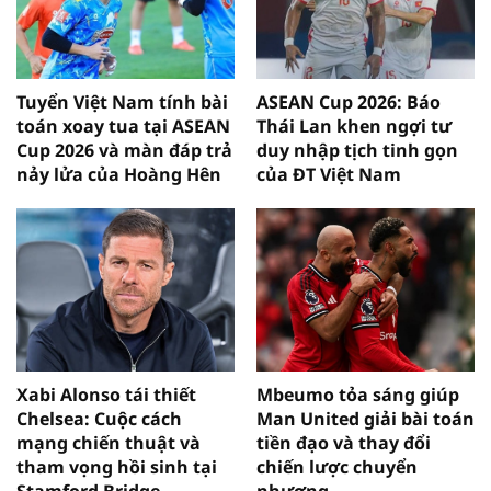
Tuyển Việt Nam tính bài
ASEAN Cup 2026: Báo
toán xoay tua tại ASEAN
Thái Lan khen ngợi tư
Cup 2026 và màn đáp trả
duy nhập tịch tinh gọn
nảy lửa của Hoàng Hên
của ĐT Việt Nam
Xabi Alonso tái thiết
Mbeumo tỏa sáng giúp
Chelsea: Cuộc cách
Man United giải bài toán
mạng chiến thuật và
tiền đạo và thay đổi
tham vọng hồi sinh tại
chiến lược chuyển