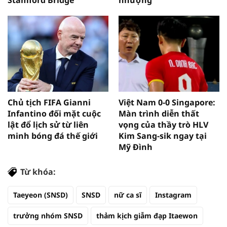
Stamford Bridge
nhượng
Chủ tịch FIFA Gianni
Việt Nam 0-0 Singapore:
Infantino đối mặt cuộc
Màn trình diễn thất
lật đổ lịch sử từ liên
vọng của thầy trò HLV
minh bóng đá thế giới
Kim Sang-sik ngay tại
Mỹ Đình
Từ khóa:
Taeyeon (SNSD)
SNSD
nữ ca sĩ
Instagram
trưởng nhóm SNSD
thảm kịch giẫm đạp Itaewon