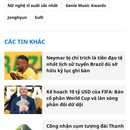
Nữ nghệ sĩ xuất sắc nhất
Genie Music Awards
Jonghyun
Sulli
CÁC TIN KHÁC
Neymar bị chỉ trích là tiền đạo tệ
nhất lịch sử tuyển Brazil dù sở
hữu kỷ lục ghi bàn
Kế hoạch 10 tỷ USD của FIFA: Bán
cổ phần World Cup và làn sóng
phản đối dữ dội
Công nhận cụm tượng đài Thanh