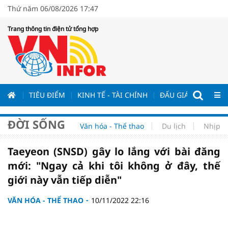
Thứ năm 06/08/2026 17:47
Trang thông tin điện tử tổng hợp
ƯƠNG
TIÊU ĐIỂM
KINH TẾ - TÀI CHÍNH
ĐẤU GIÁ - ĐẤU THẦ
ĐỜI SỐNG
Văn hóa - Thể thao
Du lịch
Nhịp s
Taeyeon (SNSD) gây lo lắng với bài đăng
mới: "Ngay cả khi tôi không ở đây, thế
giới này vẫn tiếp diễn"
VĂN HÓA - THỂ THAO
10/11/2022 22:16