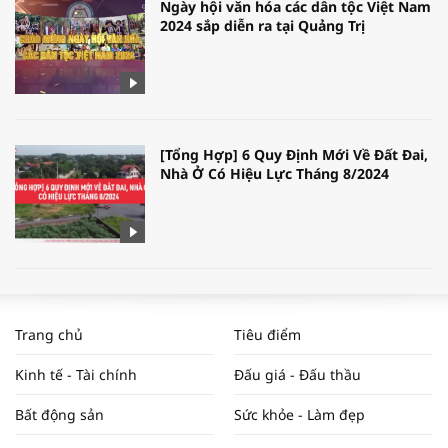
Ngày hội văn hóa các dân tộc Việt Nam
2024 sắp diễn ra tại Quảng Trị
[Tổng Hợp] 6 Quy Định Mới Về Đất Đai,
Nhà Ở Có Hiệu Lực Tháng 8/2024
WORLDBANK DỰ BÁO KINH TẾ VIỆT
NAM NĂM 2024 VÀ NĂM 2025 | NHỊP
Trang chủ
Tiêu điểm
ĐẬP THỊ TRƯỜNG #62
Kinh tế - Tài chính
Đấu giá - Đấu thầu
Bất động sản
Sức khỏe - Làm đẹp