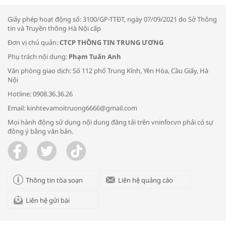
thông đầu ra cho sản phẩm OCOP”
Giấy phép hoạt động số: 3100/GP-TTĐT, ngày 07/09/2021 do Sở Thông
tin và Truyền thông Hà Nội cấp
Đơn vị chủ quản:
CTCP THÔNG TIN TRUNG ƯƠNG
Phụ trách nội dung:
Phạm Tuấn Anh
Bác sĩ tư vấn cách phòng tránh bệnh
Văn phòng giao dịch: Số 112 phố Trung Kính, Yên Hòa, Cầu Giấy, Hà
đường hô hấp trong thời tiết giao mùa
Nội
Hotline: 0908.36.36.26
Email: kinhtevamoitruong6666@gmail.com
Mọi hành động sử dụng nội dung đăng tải trên vninfor.vn phải có sự
đồng ý bằng văn bản.
Trao yêu thương cho em
Thông tin tòa soạn
Liên hệ quảng cáo
Liên hệ gửi bài
Kon Tum giải cứu nạn nhân bị lừa bán