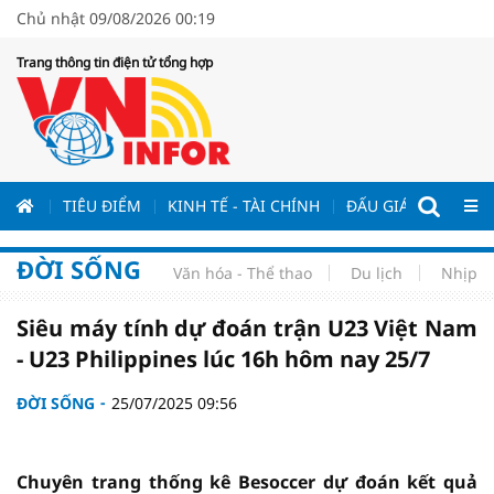
Chủ nhật 09/08/2026 00:19
Trang thông tin điện tử tổng hợp
ƯƠNG
TIÊU ĐIỂM
KINH TẾ - TÀI CHÍNH
ĐẤU GIÁ - ĐẤU THẦ
ĐỜI SỐNG
Văn hóa - Thể thao
Du lịch
Nhịp s
Siêu máy tính dự đoán trận U23 Việt Nam
- U23 Philippines lúc 16h hôm nay 25/7
ĐỜI SỐNG
25/07/2025 09:56
Chuyên trang thống kê Besoccer dự đoán kết quả