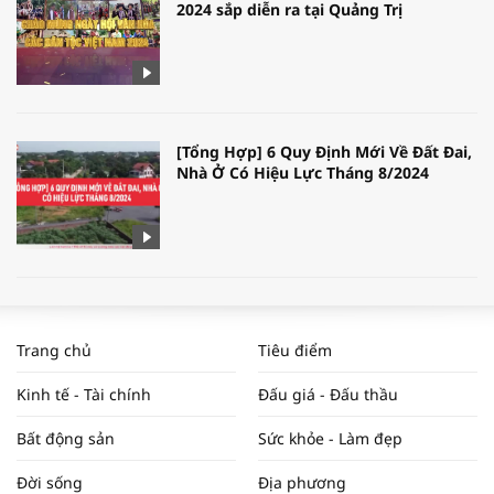
2024 sắp diễn ra tại Quảng Trị
[Tổng Hợp] 6 Quy Định Mới Về Đất Đai,
Nhà Ở Có Hiệu Lực Tháng 8/2024
WORLDBANK DỰ BÁO KINH TẾ VIỆT
NAM NĂM 2024 VÀ NĂM 2025 | NHỊP
Trang chủ
Tiêu điểm
ĐẬP THỊ TRƯỜNG #62
Kinh tế - Tài chính
Đấu giá - Đấu thầu
Bất động sản
Sức khỏe - Làm đẹp
Tọa đàm “Xúc tiến thương mại: Khơi
Đời sống
Địa phương