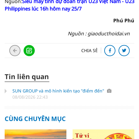
Nguồn:
Siêu máy tính dự đoán trận U23 Việt Nam - U23
Philippines lúc 16h hôm nay 25/7
Phú Phú
Nguồn : giaoducthoidai.vn
CHIA SẺ
Tin liên quan
SUN GROUP và mô hình kiến tạo "điểm đến"
08/08/2026 22:43
CÙNG CHUYÊN MỤC