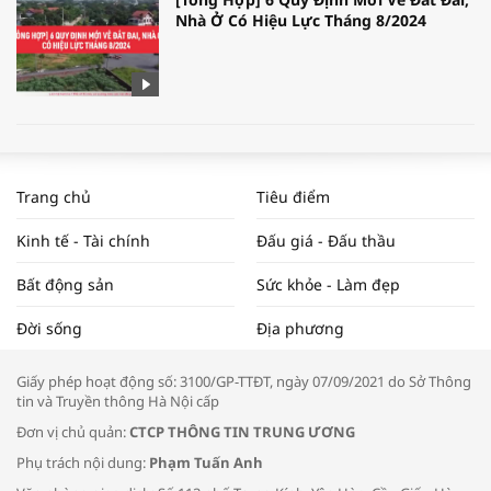
Nhà Ở Có Hiệu Lực Tháng 8/2024
WORLDBANK DỰ BÁO KINH TẾ VIỆT
NAM NĂM 2024 VÀ NĂM 2025 | NHỊP
Trang chủ
Tiêu điểm
ĐẬP THỊ TRƯỜNG #62
Kinh tế - Tài chính
Đấu giá - Đấu thầu
Bất động sản
Sức khỏe - Làm đẹp
Tọa đàm “Xúc tiến thương mại: Khơi
Đời sống
Địa phương
thông đầu ra cho sản phẩm OCOP”
Giấy phép hoạt động số: 3100/GP-TTĐT, ngày 07/09/2021 do Sở Thông
tin và Truyền thông Hà Nội cấp
Đơn vị chủ quản:
CTCP THÔNG TIN TRUNG ƯƠNG
Phụ trách nội dung:
Phạm Tuấn Anh
Bác sĩ tư vấn cách phòng tránh bệnh