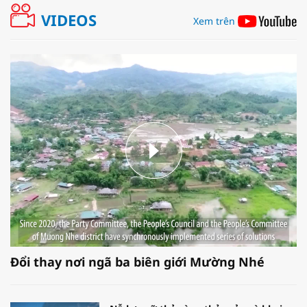
VIDEOS
Xem trên
Đổi thay nơi ngã ba biên giới Mường Nhé