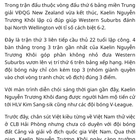
Trong trận đấu thuộc vòng đấu thứ 6 bảng miền Trung
giải VĐQG New Zealand vừa kết thúc, Kaelin Nguyễn
Trương Khôi lập cú đúp giúp Western Suburbs đánh
bại North Wellington với tỉ số cách biệt 6-2.
Đây là trận thứ 3 liên tiếp cầu thủ 22 tuổi lập công. 4
bàn thắng trong 3 trận gần nhất của Kaelin Nguyễn
Trương Khôi góp phần không nhỏ đưa Western
Suburbs vươn lên vị trí thứ 6 trên bảng xếp hạng. Hiện
đội bóng này chỉ còn kém top 3 (nhóm giành quyền
vào chơi vòng tranh chức vô địch) đúng 3 điểm.
Với màn trình diễn chói sáng thời gian gần đây, Kaelin
Nguyễn Trương Khôi đang được người hâm mộ tiến cử
tới HLV Kim Sang-sik cũng như các đội bóng V-League.
Trước đây, chân sút Việt kiều từng về Việt Nam thử việc
ở CLB Hải Phòng nhưng chưa có duyên với đội bóng
đất Cảng và giải vô địch quốc gia Việt Nam. Qua thời
gian, Kaelin Nguyễn Trương Khôi ngày càng trưởng