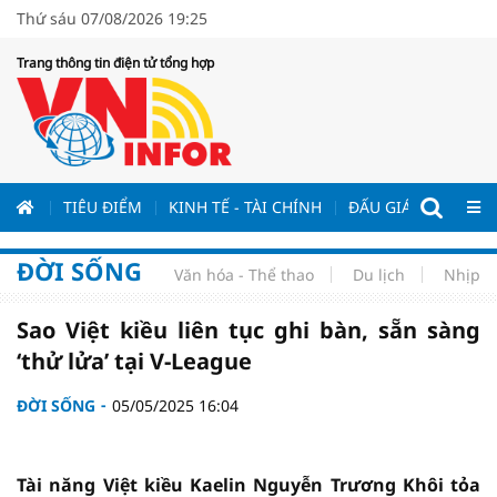
Thứ sáu 07/08/2026 19:25
Trang thông tin điện tử tổng hợp
ƯƠNG
TIÊU ĐIỂM
KINH TẾ - TÀI CHÍNH
ĐẤU GIÁ - ĐẤU THẦ
ĐỜI SỐNG
Văn hóa - Thể thao
Du lịch
Nhịp s
Sao Việt kiều liên tục ghi bàn, sẵn sàng
‘thử lửa’ tại V-League
ĐỜI SỐNG
05/05/2025 16:04
Tài năng Việt kiều Kaelin Nguyễn Trương Khôi tỏa