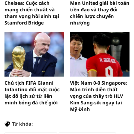
Chelsea: Cuộc cách
Man United giải bài toán
mạng chiến thuật và
tiền đạo và thay đổi
tham vọng hồi sinh tại
chiến lược chuyển
Stamford Bridge
nhượng
Chủ tịch FIFA Gianni
Việt Nam 0-0 Singapore:
Infantino đối mặt cuộc
Màn trình diễn thất
lật đổ lịch sử từ liên
vọng của thầy trò HLV
minh bóng đá thế giới
Kim Sang-sik ngay tại
Mỹ Đình
Từ khóa: