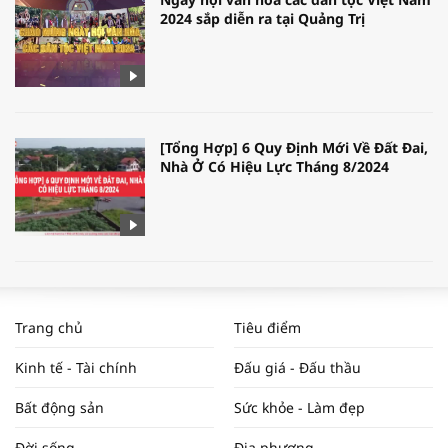
2024 sắp diễn ra tại Quảng Trị
[Tổng Hợp] 6 Quy Định Mới Về Đất Đai,
Nhà Ở Có Hiệu Lực Tháng 8/2024
WORLDBANK DỰ BÁO KINH TẾ VIỆT
NAM NĂM 2024 VÀ NĂM 2025 | NHỊP
Trang chủ
Tiêu điểm
ĐẬP THỊ TRƯỜNG #62
Kinh tế - Tài chính
Đấu giá - Đấu thầu
Bất động sản
Sức khỏe - Làm đẹp
Tọa đàm “Xúc tiến thương mại: Khơi
Đời sống
Địa phương