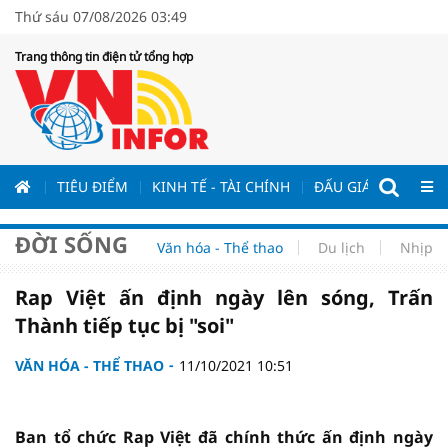
Thứ sáu 07/08/2026 03:49
Trang thông tin điện tử tổng hợp
ƯƠNG
TIÊU ĐIỂM
KINH TẾ - TÀI CHÍNH
ĐẤU GIÁ - ĐẤU THẦ
ĐỜI SỐNG
Văn hóa - Thể thao
Du lịch
Nhịp s
Rap Việt ấn định ngày lên sóng, Trấn
Thành tiếp tục bị "soi"
VĂN HÓA - THỂ THAO
11/10/2021 10:51
Ban tổ chức Rap Việt đã chính thức ấn định ngày