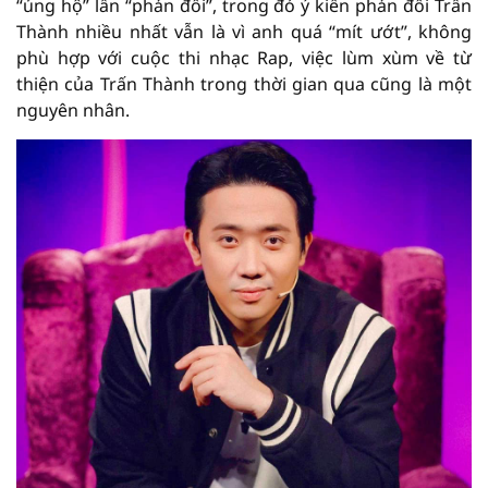
“ủng hộ” lẫn “phản đối”, trong đó ý kiến phản đối Trấn
Thành nhiều nhất vẫn là vì anh quá “mít ướt”, không
phù hợp với cuộc thi nhạc Rap, việc lùm xùm về từ
thiện của Trấn Thành trong thời gian qua cũng là một
nguyên nhân.