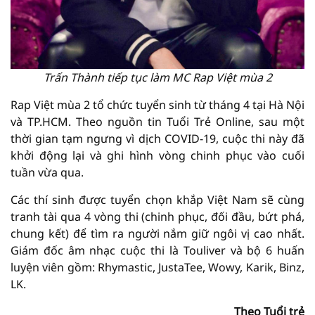
Trấn Thành tiếp tục làm MC Rap Việt mùa 2
Rap Việt mùa 2 tổ chức tuyển sinh từ tháng 4 tại Hà Nội
và TP.HCM. Theo nguồn tin Tuổi Trẻ Online, sau một
thời gian tạm ngưng vì dịch COVID-19, cuộc thi này đã
khởi động lại và ghi hình vòng chinh phục vào cuối
tuần vừa qua.
Các thí sinh được tuyển chọn khắp Việt Nam sẽ cùng
tranh tài qua 4 vòng thi (chinh phục, đối đầu, bứt phá,
chung kết) để tìm ra người nắm giữ ngôi vị cao nhất.
Giám đốc âm nhạc cuộc thi là Touliver và bộ 6 huấn
luyện viên gồm: Rhymastic, JustaTee, Wowy, Karik, Binz,
LK.
Theo Tuổi trẻ