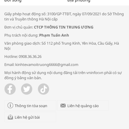
thông đầu ra cho sản phẩm OCOP”
Giấy phép hoạt động số: 3100/GP-TTĐT, ngày 07/09/2021 do Sở Thông
tin và Truyền thông Hà Nội cấp
Đơn vị chủ quản:
CTCP THÔNG TIN TRUNG ƯƠNG
Phụ trách nội dung:
Phạm Tuấn Anh
Bác sĩ tư vấn cách phòng tránh bệnh
Văn phòng giao dịch: Số 112 phố Trung Kính, Yên Hòa, Cầu Giấy, Hà
đường hô hấp trong thời tiết giao mùa
Nội
Hotline: 0908.36.36.26
Email: kinhtevamoitruong6666@gmail.com
Mọi hành động sử dụng nội dung đăng tải trên vninfor.vn phải có sự
đồng ý bằng văn bản.
Trao yêu thương cho em
Thông tin tòa soạn
Liên hệ quảng cáo
Liên hệ gửi bài
Kon Tum giải cứu nạn nhân bị lừa bán