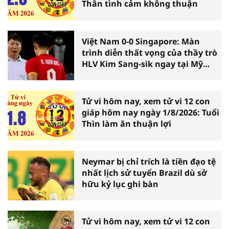
Thân tình cảm không thuận
Việt Nam 0-0 Singapore: Màn
trình diễn thất vọng của thầy trò
HLV Kim Sang-sik ngay tại Mỹ
Đình
Tử vi hôm nay, xem tử vi 12 con
giáp hôm nay ngày 1/8/2026: Tuổi
Thìn làm ăn thuận lợi
Neymar bị chỉ trích là tiền đạo tệ
nhất lịch sử tuyển Brazil dù sở
hữu kỷ lục ghi bàn
Tử vi hôm nay, xem tử vi 12 con