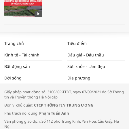
WORLDBANK DỰ BÁO KINH TẾ VIỆT
NAM NĂM 2024 VÀ NĂM 2025 | NHỊP
Trang chủ
Tiêu điểm
ĐẬP THỊ TRƯỜNG #62
Kinh tế - Tài chính
Đấu giá - Đấu thầu
Bất động sản
Sức khỏe - Làm đẹp
Tọa đàm “Xúc tiến thương mại: Khơi
Đời sống
Địa phương
thông đầu ra cho sản phẩm OCOP”
Giấy phép hoạt động số: 3100/GP-TTĐT, ngày 07/09/2021 do Sở Thông
tin và Truyền thông Hà Nội cấp
Đơn vị chủ quản:
CTCP THÔNG TIN TRUNG ƯƠNG
Phụ trách nội dung:
Phạm Tuấn Anh
Bác sĩ tư vấn cách phòng tránh bệnh
Văn phòng giao dịch: Số 112 phố Trung Kính, Yên Hòa, Cầu Giấy, Hà
đường hô hấp trong thời tiết giao mùa
Nội