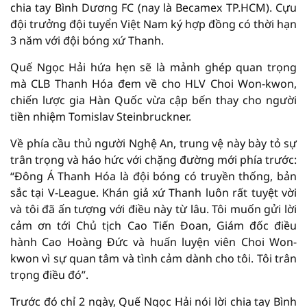
chia tay Bình Dương FC (nay là Becamex TP.HCM). Cựu
đội trưởng đội tuyển Việt Nam ký hợp đồng có thời hạn
3 năm với đội bóng xứ Thanh.
Quế Ngọc Hải hứa hẹn sẽ là mảnh ghép quan trọng
mà CLB Thanh Hóa đem về cho HLV Choi Won-kwon,
chiến lược gia Hàn Quốc vừa cập bến thay cho người
tiền nhiệm Tomislav Steinbruckner.
Về phía cầu thủ người Nghệ An, trung vệ này bày tỏ sự
trân trọng và háo hức với chặng đường mới phía trước:
“Đông Á Thanh Hóa là đội bóng có truyền thống, bản
sắc tại V-League. Khán giả xứ Thanh luôn rất tuyệt vời
và tôi đã ấn tượng với điều này từ lâu. Tôi muốn gửi lời
cảm ơn tới Chủ tịch Cao Tiến Đoan, Giám đốc điều
hành Cao Hoàng Đức và huấn luyện viên Choi Won-
kwon vì sự quan tâm và tình cảm dành cho tôi. Tôi trân
trọng điều đó”.
Trước đó chỉ 2 ngày, Quế Ngọc Hải nói lời chia tay Bình