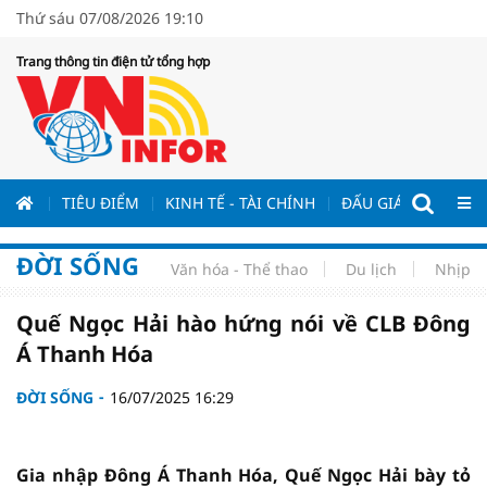
Thứ sáu 07/08/2026 19:10
Trang thông tin điện tử tổng hợp
ƯƠNG
TIÊU ĐIỂM
KINH TẾ - TÀI CHÍNH
ĐẤU GIÁ - ĐẤU THẦ
ĐỜI SỐNG
Văn hóa - Thể thao
Du lịch
Nhịp s
Quế Ngọc Hải hào hứng nói về CLB Đông
Á Thanh Hóa
ĐỜI SỐNG
16/07/2025 16:29
Gia nhập Đông Á Thanh Hóa, Quế Ngọc Hải bày tỏ