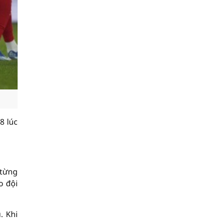
8 lúc
 từng
o đội
. Khi