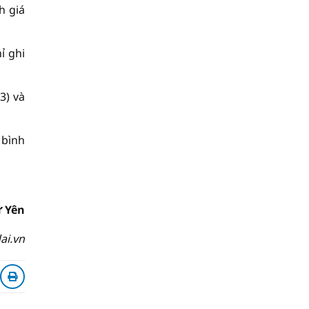
h giá
ỉ ghi
3) và
 bình
 Yên
ai.vn