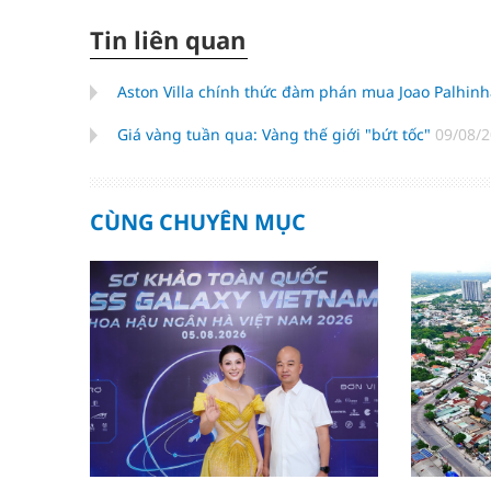
Tin liên quan
Aston Villa chính thức đàm phán mua Joao Palhi
Giá vàng tuần qua: Vàng thế giới "bứt tốc"
09/08/2
CÙNG CHUYÊN MỤC