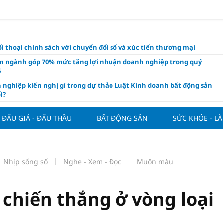
i thoại chính sách với chuyển đổi số và xúc tiến thương mại
m ngành góp 70% mức tăng lợi nhuận doanh nghiệp trong quý
6
 nghiệp kiến nghị gì trong dự thảo Luật Kinh doanh bất động sản
i?
 Villa chính thức đàm phán mua Joao Palhinha từ Bayern Munich
thế chỗ Tielemans
ĐẤU GIÁ - ĐẤU THẦU
BẤT ĐỘNG SẢN
SỨC KHỎE - L
ng tuần qua: Vàng thế giới "bứt tốc"
áo công bố và chính thức mở màn Vòng sơ khảo Miss Galaxy Việt
026: Đỉnh cao nhan sắc trong kỷ nguyên số
Nhịp sống số
Nghe - Xem - Đọc
Muôn màu
ấu giá quyền sử dụng đất và khách sạn tại tại số 8 - 10 Chu Văn An
ở dư địa phát triển mới
 chiến thắng ở vòng loại
 phẩm giàu chất xơ tốt nhất thúc đẩy giảm cân, bảo vệ tim mạch
 ngân hàng cắt giảm nghìn nhân sự, tăng thu nhập cho nhân viên