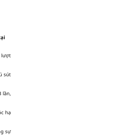
tại
 lượt
ú sút
 lần,
óc hạ
ng sự