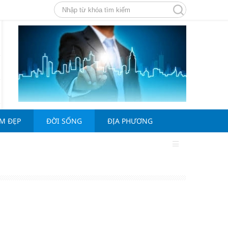
ÀM ĐẸP
ĐỜI SỐNG
ĐỊA PHƯƠNG