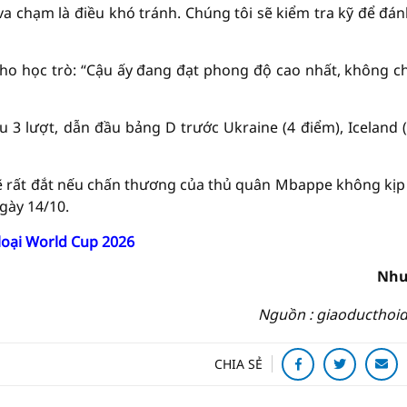
va chạm là điều khó tránh. Chúng tôi sẽ kiểm tra kỹ để đán
ho học trò: “Cậu ấy đang đạt phong độ cao nhất, không ch
u 3 lượt, dẫn đầu bảng D trước Ukraine (4 điểm), Iceland (
 sẽ rất đắt nếu chấn thương của thủ quân Mbappe không kịp
gày 14/10.
 loại World Cup 2026
Như
Nguồn : giaoducthoid
CHIA SẺ