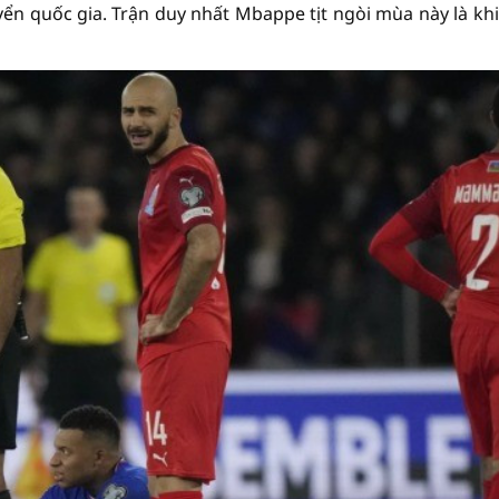
uyển quốc gia. Trận duy nhất Mbappe tịt ngòi mùa này là khi