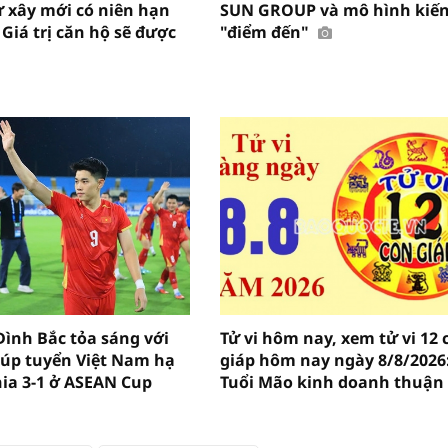
 xây mới có niên hạn
SUN GROUP và mô hình kiến
Giá trị căn hộ sẽ được
"điểm đến"
ình Bắc tỏa sáng với
Tử vi hôm nay, xem tử vi 12 
iúp tuyển Việt Nam hạ
giáp hôm nay ngày 8/8/2026
a 3-1 ở ASEAN Cup
Tuổi Mão kinh doanh thuận 