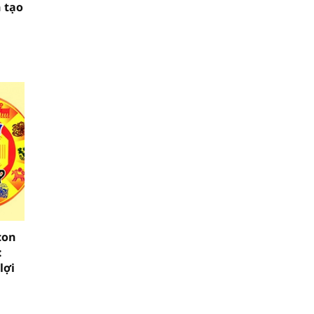
 tạo
con
:
lợi