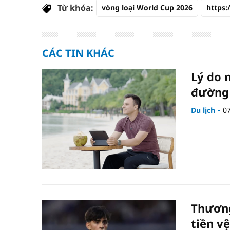
Từ khóa:
vòng loại World Cup 2026
https:
CÁC TIN KHÁC
Lý do 
đường 
Du lịch
0
Thương
tiền v