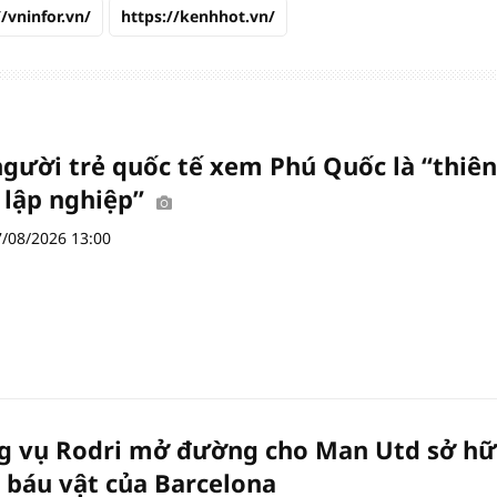
//vninfor.vn/
https://kenhhot.vn/
người trẻ quốc tế xem Phú Quốc là “thiên
lập nghiệp”
7/08/2026 13:00
 vụ Rodri mở đường cho Man Utd sở h
ệ báu vật của Barcelona