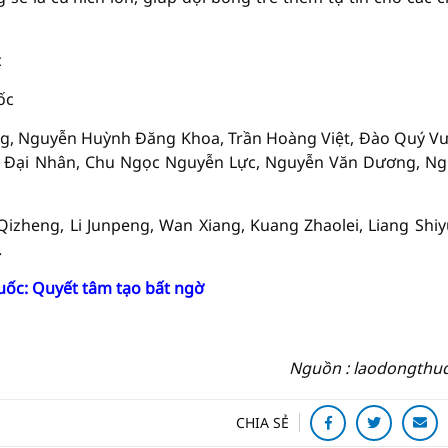
c
ốc
g, Nguyễn Huỳnh Đăng Khoa, Trần Hoàng Việt, Đào Quý V
 Đại Nhân, Chu Ngọc Nguyễn Lực, Nguyễn Văn Dương, N
izheng, Li Junpeng, Wan Xiang, Kuang Zhaolei, Liang Shiy
.
uốc: Quyết tâm tạo bất ngờ
Nguồn : laodongthu
CHIA SẺ