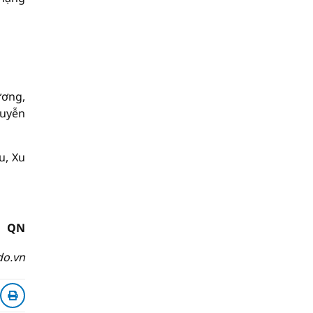
ương,
guyễn
u, Xu
QN
do.vn