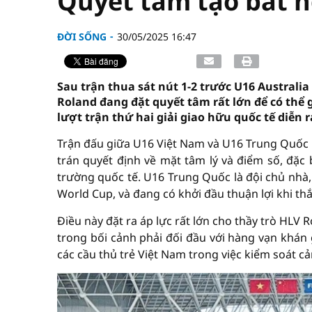
Quyết tâm tạo bất 
ĐỜI SỐNG
30/05/2025 16:47
Sau trận thua sát nút 1-2 trước U16 Australi
Roland đang đặt quyết tâm rất lớn để có thể 
lượt trận thứ hai giải giao hữu quốc tế diễn
Trận đấu giữa U16 Việt Nam và U16 Trung Quốc 
trán quyết định về mặt tâm lý và điểm số, đặc
trường quốc tế. U16 Trung Quốc là đội chủ nhà
World Cup, và đang có khởi đầu thuận lợi khi th
Điều này đặt ra áp lực rất lớn cho thầy trò HLV
trong bối cảnh phải đối đầu với hàng vạn khán g
các cầu thủ trẻ Việt Nam trong việc kiểm soát cả