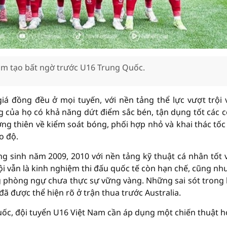
âm tạo bất ngờ trước U16 Trung Quốc.
á đồng đều ở mọi tuyến, với nền tảng thể lực vượt trội 
ng của họ có khả năng dứt điểm sắc bén, tận dụng tốt các c
g thiên về kiểm soát bóng, phối hợp nhỏ và khai thác tốc
o độ.
g sinh năm 2009, 2010 với nền tảng kỹ thuật cá nhân tốt 
ội vẫn là kinh nghiệm thi đấu quốc tế còn hạn chế, cũng nh
g phòng ngự chưa thực sự vững vàng. Những sai sót trong
 được thể hiện rõ ở trận thua trước Australia.
uốc, đội tuyển U16 Việt Nam cần áp dụng một chiến thuật hợ