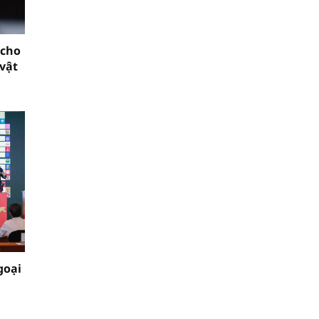
 cho
vật
goại