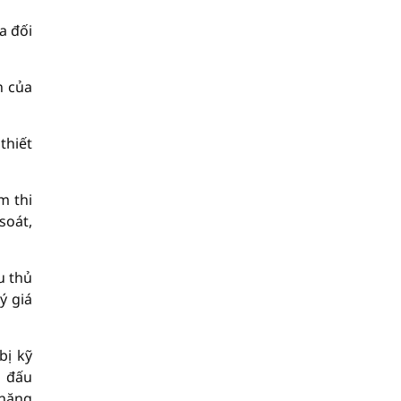
a đối
n của
thiết
m thi
soát,
u thủ
ý giá
bị kỹ
n đấu
chặng