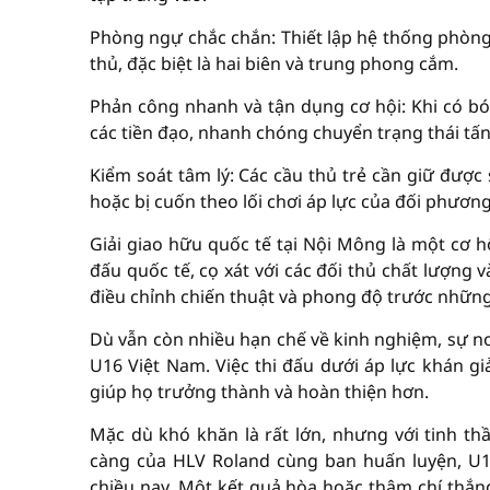
Phòng ngự chắc chắn: Thiết lập hệ thống phòng 
thủ, đặc biệt là hai biên và trung phong cắm.
Phản công nhanh và tận dụng cơ hội: Khi có bó
các tiền đạo, nhanh chóng chuyển trạng thái tấ
Kiểm soát tâm lý: Các cầu thủ trẻ cần giữ được
hoặc bị cuốn theo lối chơi áp lực của đối phương
Giải giao hữu quốc tế tại Nội Mông là một cơ h
đấu quốc tế, cọ xát với các đối thủ chất lượng 
điều chỉnh chiến thuật và phong độ trước những 
Dù vẫn còn nhiều hạn chế về kinh nghiệm, sự no
U16 Việt Nam. Việc thi đấu dưới áp lực khán gi
giúp họ trưởng thành và hoàn thiện hơn.
Mặc dù khó khăn là rất lớn, nhưng với tinh th
càng của HLV Roland cùng ban huấn luyện, U1
chiều nay. Một kết quả hòa hoặc thậm chí thắng