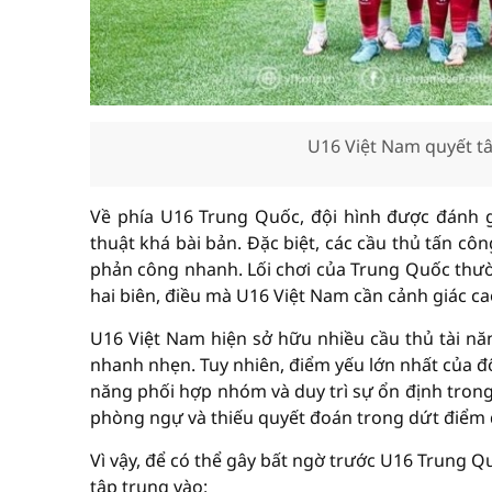
U16 Việt Nam quyết t
Về phía U16 Trung Quốc, đội hình được đánh gi
thuật khá bài bản. Đặc biệt, các cầu thủ tấn cô
phản công nhanh. Lối chơi của Trung Quốc thườn
hai biên, điều mà U16 Việt Nam cần cảnh giác ca
U16 Việt Nam hiện sở hữu nhiều cầu thủ tài năn
nhanh nhẹn. Tuy nhiên, điểm yếu lớn nhất của đ
năng phối hợp nhóm và duy trì sự ổn định tron
phòng ngự và thiếu quyết đoán trong dứt điểm đã
Vì vậy, để có thể gây bất ngờ trước U16 Trung Q
tập trung vào: