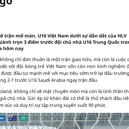
ngờ
a ở trận mở màn, U16 Việt Nam dưới sự dẫn dắt của HLV
giành trọn 3 điểm trước đội chủ nhà U16 Trung Quốc tro
 ra hôm nay
không chỉ đơn thuần là một trận giao hữu, mà còn là cuộc
 biệt với đội bóng trẻ Việt Nam vốn còn non kinh nghiệm 
, được đầu tư mạnh mẽ với mục tiêu sớm trở lại đấu trườn
ắng 2-1 trước U16 Saudi Arabia ngay trận đầu.
 Roland, không chỉ về mặt chuyên môn mà còn là tinh thần th
iả chủ nhà. Sức ép từ khán đài có thể là thử thách đầu tiê
m xúc và duy trì sự tập trung xuyên suốt 90 phút.