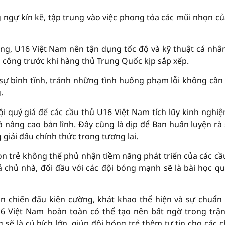
ngự kín kẽ, tập trung vào việc phong tỏa các mũi nhọn củ
ng, U16 Việt Nam nên tận dụng tốc độ và kỹ thuật cá nhâ
n công trước khi hàng thủ Trung Quốc kịp sắp xếp.
 sự bình tĩnh, tránh những tình huống phạm lỗi không cần 
.
ội quý giá để các cầu thủ U16 Việt Nam tích lũy kinh nghiệ
và nâng cao bản lĩnh. Đây cũng là dịp để Ban huấn luyện rà 
giải đấu chính thức trong tương lai.
n trẻ không thể phủ nhận tiềm năng phát triển của các cầ
ả chủ nhà, đối đầu với các đội bóng mạnh sẽ là bài học qu
ần chiến đấu kiên cường, khát khao thể hiện và sự chuẩn 
6 Việt Nam hoàn toàn có thể tạo nên bất ngờ trong trậ
 sẽ là cú hích lớn, giúp đội bóng trẻ thêm tự tin cho các 