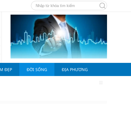
ÀM ĐẸP
ĐỜI SỐNG
ĐỊA PHƯƠNG