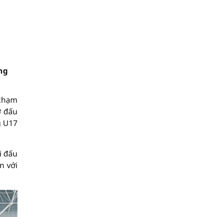
ng
 chạm
ở đấu
g U17
i đấu
n với