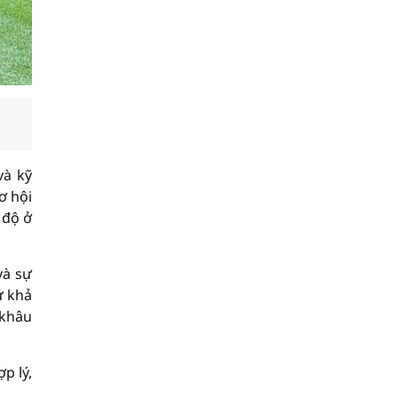
và kỹ
ơ hội
 độ ở
và sự
ư khả
 khâu
p lý,