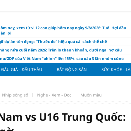
hôm nay, xem tử vi 12 con giáp hôm nay ngày 9/8/2026: Tuổi Hợi đầu
ận lợi
ỡ dự án tồn đọng: "Thước đo" hiệu quả cải cách thể chế
hàng nửa cuối năm 2026: Trên lo thanh khoản, dưới ngại nợ xấu
ụng/GDP của Việt Nam "phình" lên 155%, cao gấp 3 lần nhóm cùng
ĐẤU GIÁ - ĐẤU THẦU
BẤT ĐỘNG SẢN
SỨC KHỎE - L
háp: Đấu giá 58.965 m² đất và nhà xưởng tại xã Tân Hồng
n Đình Bắc tỏa sáng với cú đúp giúp tuyển Việt Nam hạ Campuchia
ASEAN Cup 2026
ng hôm nay 8/8: Vàng thế giới "nhảy vọt"
Nhịp sống số
Nghe - Xem - Đọc
Muôn màu
ổ phiếu IPO có được phân bổ dòng vốn mới từ nâng hạng thị trường?
ch của nước chanh gừng
 Nam vs U16 Trung Quốc:
ần tiền gửi Kho bạc Nhà nước: Không chỉ 4 ngân hàng được lợi