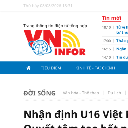
Thứ bảy 08/08/2026 18:31
Tin mới
Trang thông tin điện tử tổng hợp
Tử vi 
18:10
tư thu
Tháo g
17:00
Ngân 
16:15
Tín d
14:10
hạng
TIÊU ĐIỂM
KINH TẾ - TÀI CHÍNH
Đồng T
11:00
Nguyễ
10:32
3-1 ở 
ĐỜI SỐNG
Giá và
Văn hóa - Thể thao
10:23
Du lịch
Các c
09:00
Lợi í
08:15
Nhận định U16 Việt
Nới tr
07:00