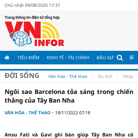
Chủ nhật 09/08/2026 17:37
Trang thông tin điện tử tổng hợp
ƯƠNG
TIÊU ĐIỂM
KINH TẾ - TÀI CHÍNH
ĐẤU GIÁ - ĐẤU THẦ
ĐỜI SỐNG
Văn hóa - Thể thao
Du lịch
Nhịp s
Ngôi sao Barcelona tỏa sáng trong chiến
thắng của Tây Ban Nha
VĂN HÓA - THỂ THAO
18/11/2022 07:18
Ansu Fati và Gavi ghi bàn giúp Tây Ban Nha có