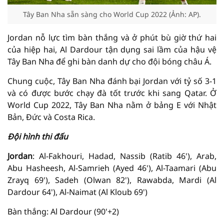
Tây Ban Nha sẵn sàng cho World Cup 2022 (Ảnh: AP).
Jordan nỗ lực tìm bàn thắng và ở phút bù giờ thứ hai
của hiệp hai, Al Dardour tận dụng sai lầm của hậu vệ
Tây Ban Nha để ghi bàn danh dự cho đội bóng châu Á.
Chung cuộc, Tây Ban Nha đánh bại Jordan với tỷ số 3-1
và có được bước chạy đà tốt trước khi sang Qatar. Ở
World Cup 2022, Tây Ban Nha nằm ở bảng E với Nhật
Bản, Đức và Costa Rica.
Đội hình thi đấu
Jordan
: Al-Fakhouri, Hadad, Nassib (Ratib 46'), Arab,
Abu Hasheesh, Al-Samrieh (Ayed 46'), Al-Taamari (Abu
Zrayq 69'), Sadeh (Olwan 82'), Rawabda, Mardi (Al
Dardour 64'), Al-Naimat (Al Kloub 69')
Bàn thắng: Al Dardour (90'+2)