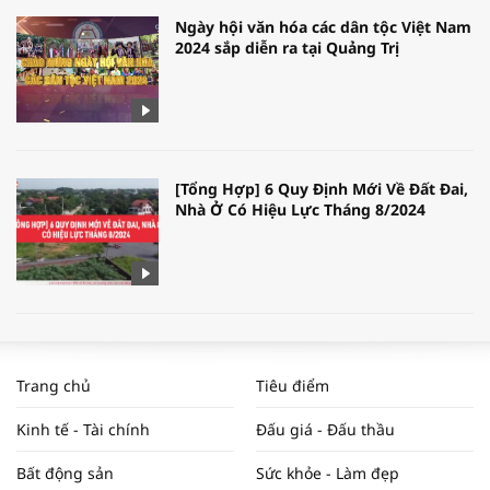
Ngày hội văn hóa các dân tộc Việt Nam
2024 sắp diễn ra tại Quảng Trị
[Tổng Hợp] 6 Quy Định Mới Về Đất Đai,
Nhà Ở Có Hiệu Lực Tháng 8/2024
WORLDBANK DỰ BÁO KINH TẾ VIỆT
NAM NĂM 2024 VÀ NĂM 2025 | NHỊP
Trang chủ
Tiêu điểm
ĐẬP THỊ TRƯỜNG #62
Kinh tế - Tài chính
Đấu giá - Đấu thầu
Bất động sản
Sức khỏe - Làm đẹp