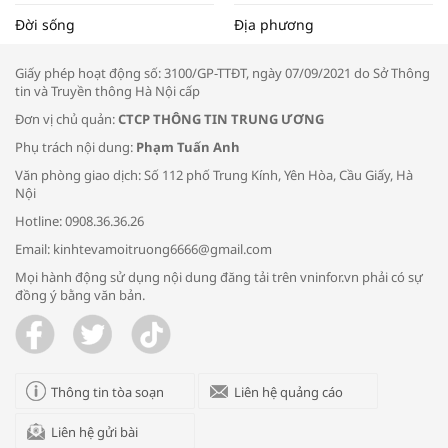
Tọa đàm “Xúc tiến thương mại: Khơi
Đời sống
Địa phương
thông đầu ra cho sản phẩm OCOP”
Giấy phép hoạt động số: 3100/GP-TTĐT, ngày 07/09/2021 do Sở Thông
tin và Truyền thông Hà Nội cấp
Đơn vị chủ quản:
CTCP THÔNG TIN TRUNG ƯƠNG
Phụ trách nội dung:
Phạm Tuấn Anh
Bác sĩ tư vấn cách phòng tránh bệnh
Văn phòng giao dịch: Số 112 phố Trung Kính, Yên Hòa, Cầu Giấy, Hà
đường hô hấp trong thời tiết giao mùa
Nội
Hotline: 0908.36.36.26
Email: kinhtevamoitruong6666@gmail.com
Mọi hành động sử dụng nội dung đăng tải trên vninfor.vn phải có sự
đồng ý bằng văn bản.
Trao yêu thương cho em
Thông tin tòa soạn
Liên hệ quảng cáo
Liên hệ gửi bài