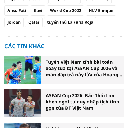
Ansu Fati
Gavi
World Cup 2022
HLV Enrique
Jordan
Qatar
tuyển thủ La Furia Roja
CÁC TIN KHÁC
Tuyển Việt Nam tính bài toán
xoay tua tại ASEAN Cup 2026 và
màn đáp trả nảy lửa của Hoàng
Hên
ASEAN Cup 2026: Báo Thái Lan
khen ngợi tư duy nhập tịch tinh
gọn của ĐT Việt Nam