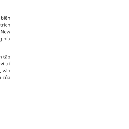
 biên
trịch
a New
g níu
n tập
ị trí
, vào
i của