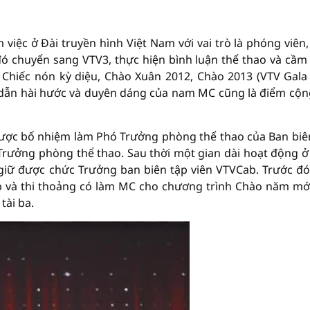
 việc ở Đài truyền hình Việt Nam với vai trò là phóng viên,
 đó chuyển sang VTV3, thực hiện bình luận thể thao và cầm 
 Chiếc nón kỳ diệu, Chào Xuân 2012, Chào 2013 (VTV Gal
i dẫn hài hước và duyên dáng của nam MC cũng là điểm cộn
được bổ nhiệm làm Phó Trưởng phòng thể thao của Ban biê
rưởng phòng thể thao. Sau thời một gian dài hoạt động ở v
iữ được chức Trưởng ban biên tập viên VTVCab. Trước đó
 và thi thoảng có làm MC cho chương trình Chào năm mớ
tài ba.