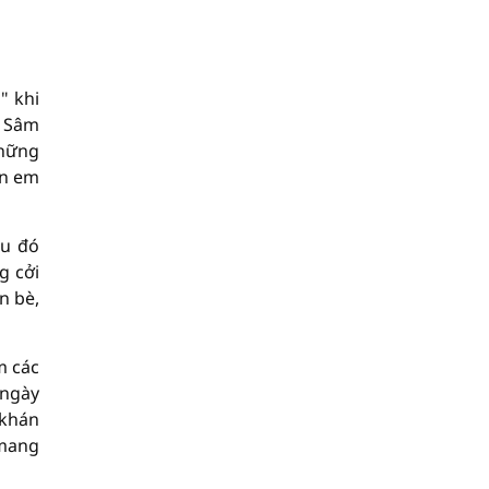
" khi
n Sâm
những
àn em
au đó
g cởi
n bè,
m các
 ngày
 khán
 mang