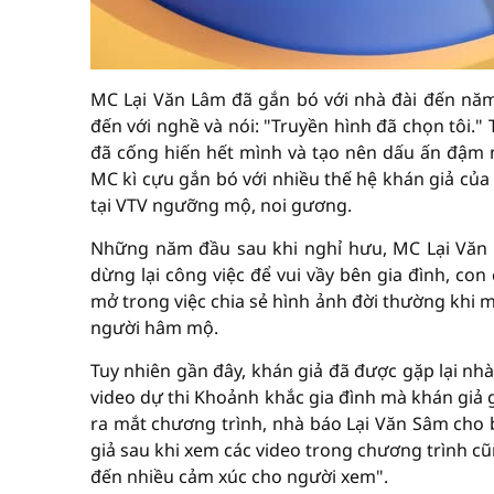
MC Lại Văn Lâm đã gắn bó với nhà đài đến năm
đến với nghề và nói: "Truyền hình đã chọn tôi.
đã cống hiến hết mình và tạo nên dấu ấn đậm 
MC kì cựu gắn bó với nhiều thế hệ khán giả của
tại VTV ngưỡng mộ, noi gương.
Những năm đầu sau khi nghỉ hưu, MC Lại Văn
dừng lại công việc để vui vầy bên gia đình, co
mở trong việc chia sẻ hình ảnh đời thường khi 
người hâm mộ.
Tuy nhiên gần đây, khán giả đã được gặp lại nh
video dự thi Khoảnh khắc gia đình mà khán giả 
ra mắt chương trình, nhà báo Lại Văn Sâm cho bi
giả sau khi xem các video trong chương trình c
đến nhiều cảm xúc cho người xem".