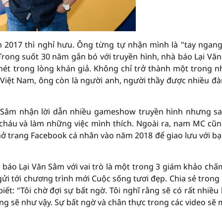
 2017 thì nghỉ hưu. Ông từng tự nhận mình là "tay ngang
" Trong suốt 30 năm gắn bó với truyền hình, nhà báo Lại Vă
nét trong lòng khán giả. Không chỉ trở thành một trong 
 Việt Nam, ông còn là người anh, người thầy được nhiều đ
 Sâm nhận lời dẫn nhiều gameshow truyền hình nhưng s
n cháu và làm những việc mình thích. Ngoài ra, nam MC cũn
mở trang Facebook cá nhân vào năm 2018 để giao lưu với bạ
à báo Lại Văn Sâm với vai trò là một trong 3 giám khảo chấ
gửi tới chương trình mới Cuộc sống tươi đẹp. Chia sẻ trong
ết: "Tôi chờ đợi sự bất ngờ. Tôi nghĩ rằng sẽ có rất nhiều
ũng sẽ như vậy. Sự bất ngờ và chân thực trong các video sẽ