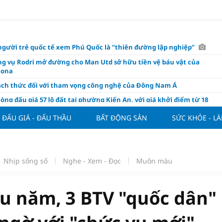
người trẻ quốc tế xem Phú Quốc là “thiên đường lập nghiệp”
g vụ Rodri mở đường cho Man Utd sở hữu tiền vệ báu vật của
lona
ách thức đối với tham vọng công nghệ của Đông Nam Á
òng đấu giá 57 lô đất tại phường Kiến An, với giá khởi điểm từ 18
 đồng/m2
ĐẤU GIÁ - ĐẤU THẦU
BẤT ĐỘNG SẢN
SỨC KHỎE - L
t nghỉ 4 ngày liên tục dịp Ngày Văn hóa Việt Nam 2026
khóa” triển khai ESG thực chất
ch Việt Nam đạt 56% mục tiêu đón khách quốc tế năm 2026
Nhịp sống số
Nghe - Xem - Đọc
Muôn màu
ue 2026/27 nới suất ngoại binh
thiện quy định người nước ngoài sở hữu nhà ở
ều năm, 3 BTV "quốc dân"
hôm nay, xem tử vi 12 con giáp hôm nay ngày 7/8/2026: Tuổi Thân làm
chăm chỉ