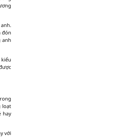
hương
 anh.
ả đón
g anh
 kiểu
 được
trong
 loạt
ẻ hay
y với