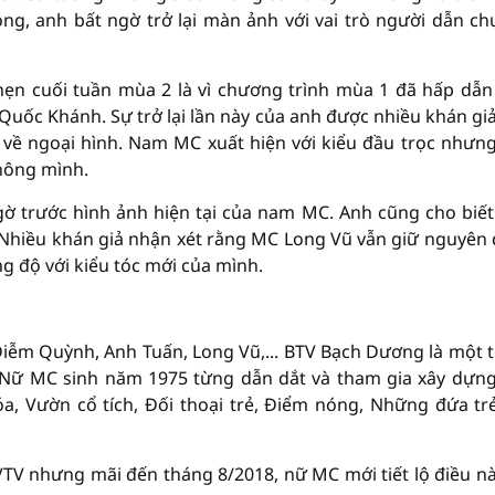
ng, anh bất ngờ trở lại màn ảnh với vai trò người dẫn c
hẹn cuối tuần mùa 2 là vì chương trình mùa 1 đã hấp dẫn
 Quốc Khánh. Sự trở lại lần này của anh được nhiều khán gi
i về ngoại hình. Nam MC xuất hiện với kiểu đầu trọc nhưn
thông mình.
ờ trước hình ảnh hiện tại của nam MC. Anh cũng cho biết
ng. Nhiều khán giả nhận xét rằng MC Long Vũ vẫn giữ nguyên
g độ với kiểu tóc mới của mình.
iễm Quỳnh, Anh Tuấn, Long Vũ,... BTV Bạch Dương là một 
 Nữ MC sinh năm 1975 từng dẫn dắt và tham gia xây dựng
a, Vườn cổ tích, Đối thoại trẻ, Điểm nóng, Những đứa tr
VTV nhưng mãi đến tháng 8/2018, nữ MC mới tiết lộ điều nà