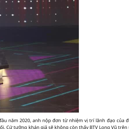
đầu năm 2020, anh nộp đơn từ nhiệm vị trí lãnh đạo của đ
uối. Cứ tưởng khán giả sẽ không còn thấy BTV Long Vũ trên