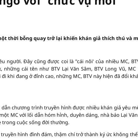
 ngờ với "chức vụ mới"
 một thời bỗng quay trở lại khiến khán giả thích thú và 
u người. Đây cũng được coi là "cái nôi' của nhiều MC, BT
 9x, những cái tên như BTV Lại Văn Sâm, BTV Long Vũ, MC
 đi khi đang ở đỉnh cao, những MC, BTV này hiện đã đổi khá
 dẫn chương trình truyền hình được nhiều khán giả yêu m
một MC với lối dẫn hóm hỉnh, duyên dáng, nhà báo Lại Vă
 trong cuộc sống đời thường.
h truyền hình đình đám, thậm chí trở thành ký ức không thể