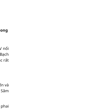
mong
V nổi
 Bạch
c rất
ến và
n Sâm
 phai