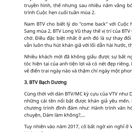
truyền hình, thế nhưng sau nhiều năm vắng bó
trình Cuộc hẹn cuối tuần mùa 2.
Nam BTV cho biết lý do "come back" với Cuộc 
Sang mùa 2, BTV Long Vũ thay thế vị trí của BTV
chờ. Điều đặc biệt nhất ở anh đó là sự thay đổ
vẫn luôn thu hút khán giả với lối dẫn hài hước, 
Nhiều khách mời đã không giấu được sự bất ng
tóc hiện tại của anh tiện lợi và có nét đẹp riê
vẻ điển trai ngày nào và thậm chí ngày một phon
3. BTV Bạch Dương
Cùng thời với dàn BTV/MC kỳ cựu của VTV như D
những cái tên nổi bật được khán giả yêu mến.
chương trình đình đám như: Hành trình văn hó
chuyện, Dám làm không?,...
Tuy nhiên vào năm 2017, cô bất ngờ xin nghỉ ở 