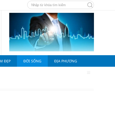
ÀM ĐẸP
ĐỜI SỐNG
ĐỊA PHƯƠNG