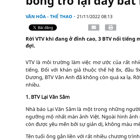
bỗng trở lại đầy bất
VĂN HÓA - THỂ THAO
21/11/2022 08:13
Rời VTV khi đang ở đỉnh cao, 3 BTV nổi tiếng
đợi.
VTV là môi trường làm việc mơ ước của rất nhiề
tiếng. Đối với khán giả thuộc thế hệ 8x, đầu
Dương, BTV Vân Anh đã không còn quá xa lạ. Rời
nhiều.
1. BTV Lại Văn Sâm
Nhà báo Lại Văn Sâm là một trong những người
ngưỡng mộ nhất màn ảnh Việt. Ngoài hình ảnh 
còn được yêu mến bởi sự giản dị, không màu mè
Tên tuổi ông gắn liền với rất nhiều chương trìn