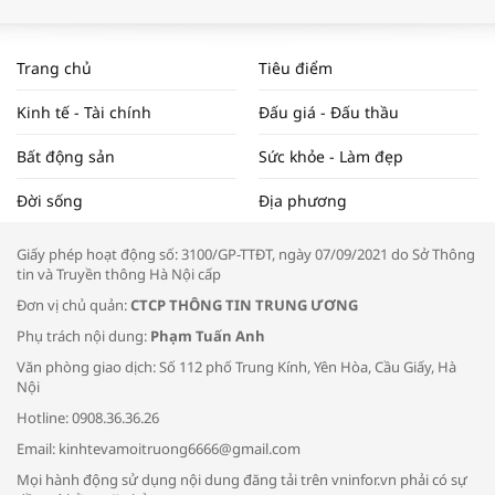
WORLDBANK DỰ BÁO KINH TẾ VIỆT
NAM NĂM 2024 VÀ NĂM 2025 | NHỊP
Trang chủ
Tiêu điểm
ĐẬP THỊ TRƯỜNG #62
Kinh tế - Tài chính
Đấu giá - Đấu thầu
Bất động sản
Sức khỏe - Làm đẹp
Tọa đàm “Xúc tiến thương mại: Khơi
Đời sống
Địa phương
thông đầu ra cho sản phẩm OCOP”
Giấy phép hoạt động số: 3100/GP-TTĐT, ngày 07/09/2021 do Sở Thông
tin và Truyền thông Hà Nội cấp
Đơn vị chủ quản:
CTCP THÔNG TIN TRUNG ƯƠNG
Phụ trách nội dung:
Phạm Tuấn Anh
Bác sĩ tư vấn cách phòng tránh bệnh
Văn phòng giao dịch: Số 112 phố Trung Kính, Yên Hòa, Cầu Giấy, Hà
đường hô hấp trong thời tiết giao mùa
Nội
Hotline: 0908.36.36.26
Email: kinhtevamoitruong6666@gmail.com
Mọi hành động sử dụng nội dung đăng tải trên vninfor.vn phải có sự