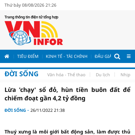
Thứ bảy 08/08/2026 21:26
Trang thông tin điện tử tổng hợp
ƯƠNG
TIÊU ĐIỂM
KINH TẾ - TÀI CHÍNH
ĐẤU GIÁ - ĐẤU THẦ
ĐỜI SỐNG
Văn hóa - Thể thao
Du lịch
Nhịp s
Lừa 'chạy' sổ đỏ, hùn tiền buôn đất để
chiếm đoạt gần 4,2 tỷ đồng
ĐỜI SỐNG
26/11/2022 21:38
Thuý xưng là môi giới bất động sản, làm được thủ