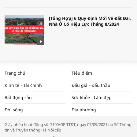
[Tổng Hợp] 6 Quy Định Mới Về Đất Đai,
Nhà Ở Có Hiệu Lực Tháng 8/2024
WORLDBANK DỰ BÁO KINH TẾ VIỆT
NAM NĂM 2024 VÀ NĂM 2025 | NHỊP
Trang chủ
Tiêu điểm
ĐẬP THỊ TRƯỜNG #62
Kinh tế - Tài chính
Đấu giá - Đấu thầu
Bất động sản
Sức khỏe - Làm đẹp
Tọa đàm “Xúc tiến thương mại: Khơi
Đời sống
Địa phương
thông đầu ra cho sản phẩm OCOP”
Giấy phép hoạt động số: 3100/GP-TTĐT, ngày 07/09/2021 do Sở Thông
tin và Truyền thông Hà Nội cấp