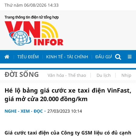
Thứ năm 06/08/2026 14:33
Trang thông tin điện tử tổng hợp
ƯƠNG
TIÊU ĐIỂM
KINH TẾ - TÀI CHÍNH
ĐẤU GIÁ - ĐẤU THẦ
ĐỜI SỐNG
Văn hóa - Thể thao
Du lịch
Nhịp s
Hé lộ bảng giá cước xe taxi điện VinFast,
giá mở cửa 20.000 đồng/km
NGHE - XEM - ĐỌC
27/03/2023 10:14
Giá cước taxi điện của Công ty GSM liệu có đủ cạnh