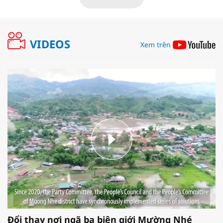
VIDEOS
Xem trên
Đổi thay nơi ngã ba biên giới Mường Nhé