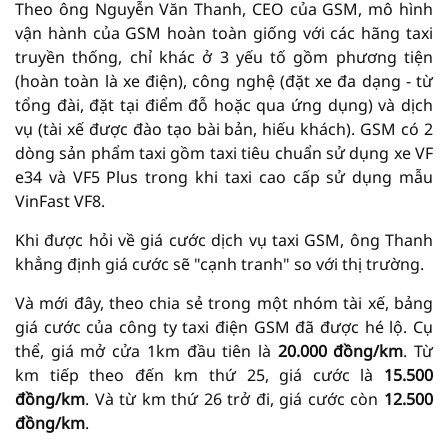
Theo ông Nguyễn Văn Thanh, CEO của GSM, mô hình
vận hành của GSM hoàn toàn giống với các hãng taxi
truyền thống, chỉ khác ở 3 yếu tố gồm phương tiện
(hoàn toàn là xe điện), công nghệ (đặt xe đa dạng - từ
tổng đài, đặt tại điểm đỗ hoặc qua ứng dụng) và dịch
vụ (tài xế được đào tạo bài bản, hiếu khách). GSM có 2
dòng sản phẩm taxi gồm taxi tiêu chuẩn sử dụng xe VF
e34 và VF5 Plus trong khi taxi cao cấp sử dụng mẫu
VinFast VF8.
Khi được hỏi về giá cước dịch vụ taxi GSM, ông Thanh
khẳng định giá cước sẽ "cạnh tranh" so với thị trường.
Và mới đây, theo chia sẻ trong một nhóm tài xế, bảng
giá cước của công ty taxi điện GSM đã được hé lộ. Cụ
thể, giá mở cửa 1km đầu tiên là
20.000 đồng/km
. Từ
km tiếp theo đến km thứ 25, giá cước là
15.500
đồng/km
. Và từ km thứ 26 trở đi, giá cước còn
12.500
đồng/km
.