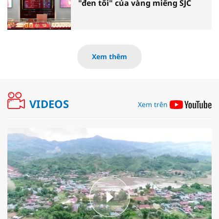
"đen tối" của vàng miếng SJC
Xem thêm
VIDEOS
Xem trên