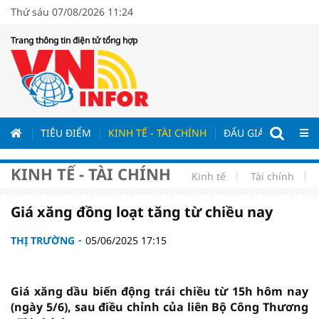
Thứ sáu 07/08/2026 11:24
Trang thông tin điện tử tổng hợp
ƯƠNG
TIÊU ĐIỂM
KINH TẾ - TÀI CHÍNH
ĐẤU GIÁ - ĐẤU THẦ
KINH TẾ - TÀI CHÍNH
Kinh tế
Tài chính
Giá xăng đồng loạt tăng từ chiều nay
THỊ TRƯỜNG
05/06/2025 17:15
Giá xăng dầu biến động trái chiều từ 15h hôm nay
(ngày 5/6), sau điều chỉnh của liên Bộ Công Thương