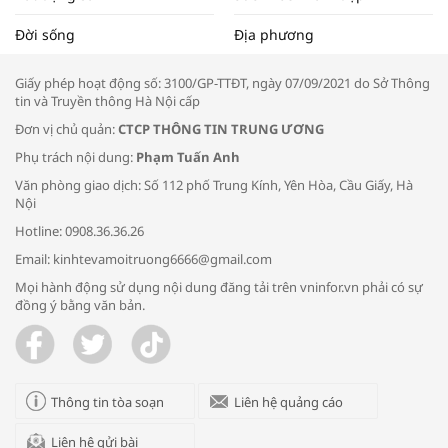
Tọa đàm “Xúc tiến thương mại: Khơi
Đời sống
Địa phương
thông đầu ra cho sản phẩm OCOP”
Giấy phép hoạt động số: 3100/GP-TTĐT, ngày 07/09/2021 do Sở Thông
tin và Truyền thông Hà Nội cấp
Đơn vị chủ quản:
CTCP THÔNG TIN TRUNG ƯƠNG
Phụ trách nội dung:
Phạm Tuấn Anh
Bác sĩ tư vấn cách phòng tránh bệnh
Văn phòng giao dịch: Số 112 phố Trung Kính, Yên Hòa, Cầu Giấy, Hà
đường hô hấp trong thời tiết giao mùa
Nội
Hotline: 0908.36.36.26
Email: kinhtevamoitruong6666@gmail.com
Mọi hành động sử dụng nội dung đăng tải trên vninfor.vn phải có sự
đồng ý bằng văn bản.
Trao yêu thương cho em
Thông tin tòa soạn
Liên hệ quảng cáo
Liên hệ gửi bài