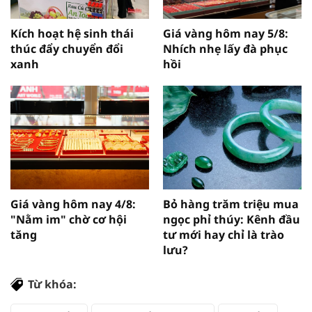
Kích hoạt hệ sinh thái
Giá vàng hôm nay 5/8:
thúc đẩy chuyển đổi
Nhích nhẹ lấy đà phục
xanh
hồi
Giá vàng hôm nay 4/8:
Bỏ hàng trăm triệu mua
"Nằm im" chờ cơ hội
ngọc phỉ thúy: Kênh đầu
tăng
tư mới hay chỉ là trào
lưu?
Từ khóa: