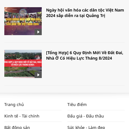
Ngày hội văn hóa các dân tộc Việt Nam
2024 sắp diễn ra tại Quảng Trị
[Tổng Hợp] 6 Quy Định Mới Về Đất Đai,
Nhà Ở Có Hiệu Lực Tháng 8/2024
WORLDBANK DỰ BÁO KINH TẾ VIỆT
NAM NĂM 2024 VÀ NĂM 2025 | NHỊP
Trang chủ
Tiêu điểm
ĐẬP THỊ TRƯỜNG #62
Kinh tế - Tài chính
Đấu giá - Đấu thầu
Bất động sản
Sức khỏe - Làm đẹp