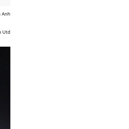
g Anh
n Utd