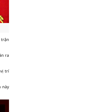
 trận
ần ra
ị trí
h này