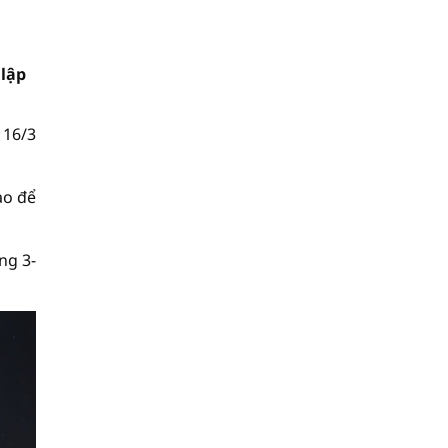
 lập
 16/3
ạo để
ng 3-