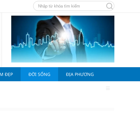
ÀM ĐẸP
ĐỜI SỐNG
ĐỊA PHƯƠNG