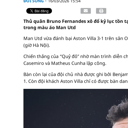
ĐỜI SỐNG
16/03/2026 15:54
Thủ quân Bruno Fernandes xô đổ kỷ lục tồn t
trong màu áo Man Utd
Man Utd vừa đánh bại Aston Villa 3-1 trên sân
(giờ Hà Nội).
Chiến thắng của “Quỷ đỏ” nhờ màn trình diễn ch
Casemiro và Matheus Cunha lập công.
Bàn còn lại của đội chủ nhà được ghi bởi Benja
1. Còn đội khách Aston Villa chỉ có được bàn da