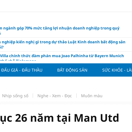
m ngành góp 70% mức tăng lợi nhuận doanh nghiệp trong quý
6
 nghiệp kiến nghị gì trong dự thảo Luật Kinh doanh bất động sản
i?
 Villa chính thức đàm phán mua Joao Palhinha từ Bayern Munich
thế chỗ Tielemans
ng tuần qua: Vàng thế giới "bứt tốc"
ĐẤU GIÁ - ĐẤU THẦU
BẤT ĐỘNG SẢN
SỨC KHỎE - L
áo công bố và chính thức mở màn Vòng sơ khảo Miss Galaxy Việt
026: Đỉnh cao nhan sắc trong kỷ nguyên số
ấu giá quyền sử dụng đất và khách sạn tại tại số 8 - 10 Chu Văn An
Nhịp sống số
Nghe - Xem - Đọc
Muôn màu
ở dư địa phát triển mới
 phẩm giàu chất xơ tốt nhất thúc đẩy giảm cân, bảo vệ tim mạch
lục 26 năm tại Man Utd
 ngân hàng cắt giảm nghìn nhân sự, tăng thu nhập cho nhân viên
ường giá rẻ và chiến lược chọn lọc cho nhà đầu tư cá nhân