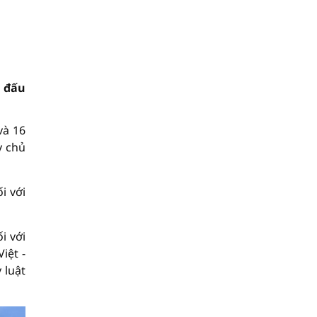
n đấu
và 16
y chủ
i với
i với
iệt -
 luật