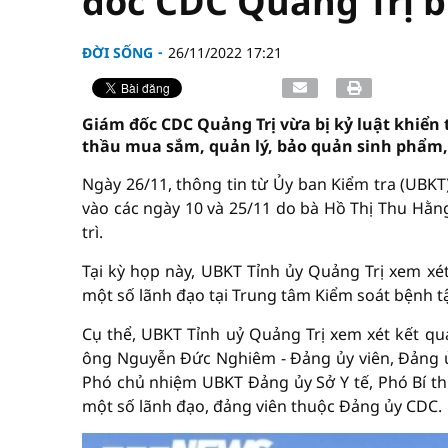
đốc CDC Quảng Trị b
ĐỜI SỐNG
26/11/2022 17:21
Giám đốc CDC Quảng Trị vừa bị kỷ luật khiển 
thầu mua sắm, quản lý, bảo quản sinh phẩm, 
Ngày 26/11, thông tin từ Ủy ban Kiểm tra (UBKT)
vào các ngày 10 và 25/11 do bà Hồ Thị Thu Hằn
trì.
Tại kỳ họp này, UBKT Tỉnh ủy Quảng Trị xem xét
một số lãnh đạo tại Trung tâm Kiểm soát bệnh tậ
Cụ thể, UBKT Tỉnh uỷ Quảng Trị xem xét kết quả
ông Nguyễn Đức Nghiêm - Đảng ủy viên, Đảng ủy
Phó chủ nhiệm UBKT Đảng ủy Sở Y tế, Phó Bí th
một số lãnh đạo, đảng viên thuộc Đảng ủy CDC.