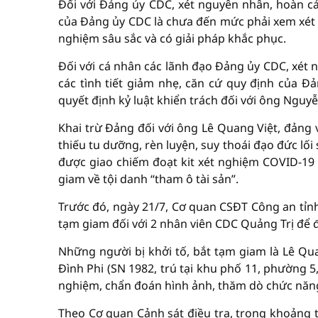
Đối với Đảng ủy CDC, xét nguyên nhân, hoàn cả
của Đảng ủy CDC là chưa đến mức phải xem xét t
nghiệm sâu sắc và có giải pháp khắc phục.
Đối với cá nhân các lãnh đạo Đảng ủy CDC, xét 
các tình tiết giảm nhẹ, căn cứ quy định của Đả
quyết định kỷ luật khiển trách đối với ông Nguy
Khai trừ Đảng đối với ông Lê Quang Việt, đảng
thiếu tu dưỡng, rèn luyện, suy thoái đạo đức lố
được giao chiếm đoạt kit xét nghiệm COVID-19 
giam về tội danh “tham ô tài sản”.
Trước đó, ngày 21/7, Cơ quan CSĐT Công an tỉnh 
tạm giam đối với 2 nhân viên CDC Quảng Trị để đi
Những người bị khởi tố, bắt tạm giam là Lê Qu
Đình Phi (SN 1982, trú tại khu phố 11, phường 5,
nghiệm, chẩn đoán hình ảnh, thăm dò chức năn
Theo Cơ quan Cảnh sát điều tra, trong khoảng t