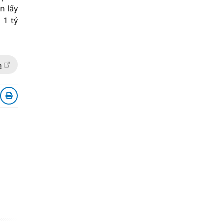
n lấy
 1 tỷ
n