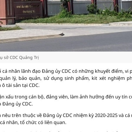
rụ sở CDC Quảng Trị
ố cá nhân lãnh đạo Đảng ủy CDC có những khuyết điểm, vi
quản lý, bảo quản, sử dụng sinh phẩm, kit xét nghiệm p
ô tài sản tại CDC.
n xấu trong cán bộ, đảng viên, làm ảnh hưởng đến uy tín c
o Đảng ủy CDC.
m nêu trên thuộc về Đảng ủy CDC nhiệm kỳ 2020-2025 và cá
á nhân, tổ chức có liên quan.