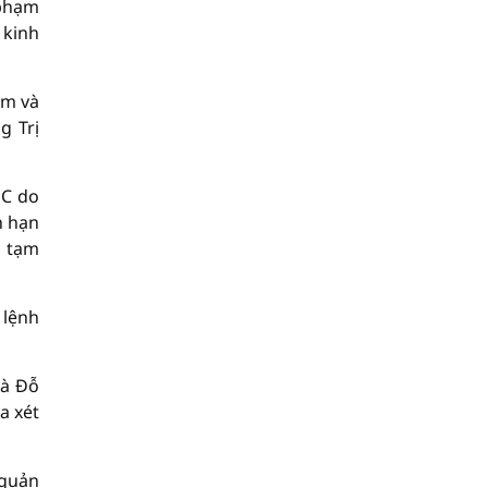
 phạm
 kinh
ạm và
g Trị
DC do
n hạn
, tạm
 lệnh
và Đỗ
a xét
 quản