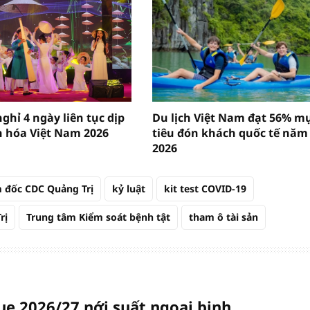
ghỉ 4 ngày liên tục dịp
Du lịch Việt Nam đạt 56% m
 hóa Việt Nam 2026
tiêu đón khách quốc tế năm
2026
 đốc CDC Quảng Trị
kỷ luật
kit test COVID-19
rị
Trung tâm Kiểm soát bệnh tật
tham ô tài sản
ue 2026/27 nới suất ngoại binh