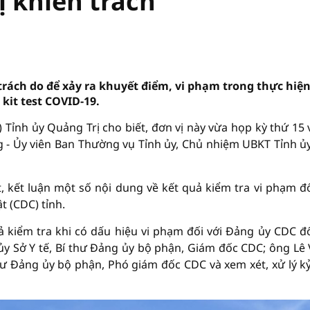
ị khiển trách
trách do để xảy ra khuyết điểm, vi phạm trong thực hiệ
kit test COVID-19.
 Tỉnh ủy Quảng Trị cho biết, đơn vị này vừa họp kỳ thứ 15 
g - Ủy viên Ban Thường vụ Tỉnh ủy, Chủ nhiệm UBKT Tỉnh ủ
, kết luận một số nội dung về kết quả kiểm tra vi phạm đố
t (CDC) tỉnh.
 kiểm tra khi có dấu hiệu vi phạm đối với Đảng ủy CDC đố
 Sở Y tế, Bí thư Đảng ủy bộ phận, Giám đốc CDC; ông Lê V
ư Đảng ủy bộ phận, Phó giám đốc CDC và xem xét, xử lý kỷ