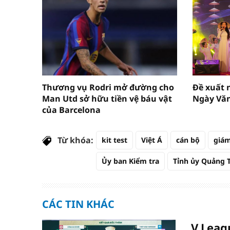
Thương vụ Rodri mở đường cho
Đề xuất n
Man Utd sở hữu tiền vệ báu vật
Ngày Văn
của Barcelona
Từ khóa:
kit test
Việt Á
cán bộ
giám
Ủy ban Kiểm tra
Tỉnh ủy Quảng T
CÁC TIN KHÁC
V.Leag