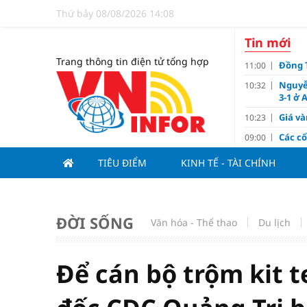
Thứ bảy 08/08/2026 14:08
Tin mới
Trang thông tin điện tử tổng hợp
Đồng T
11:00
Nguyễ
10:32
3-1 ở 
Giá và
10:23
Các c
09:00
Lợi í
08:15
TIÊU ĐIỂM
KINH TẾ - TÀI CHÍNH
Nới tr
07:00
Tử vi 
18:10
doanh
ĐỜI SỐNG
Văn hóa - Thể thao
Du lịch
Ngân h
17:10
Quy h
17:00
sản V
Để cán bộ trộm kit t
Đề xu
15:13
dưới 1