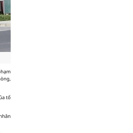
 phạm
hòng,
ủa tổ
 nhân