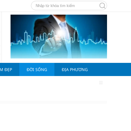
ÀM ĐẸP
ĐỜI SỐNG
ĐỊA PHƯƠNG