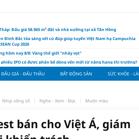
háp: Đấu giá 58.965 m² đất và nhà xưởng tại xã Tân Hồng
n Đình Bắc tỏa sáng với cú đúp giúp tuyển Việt Nam hạ Campuchia
ASEAN Cup 2026
ng hôm nay 8/8: Vàng thế giới "nhảy vọt"
ổ phiếu IPO có được phân bổ dòng vốn mới từ nâng hạng thị trường?
ch của nước chanh gừng
ĐẤU GIÁ - ĐẤU THẦU
BẤT ĐỘNG SẢN
SỨC KHỎE - L
ần tiền gửi Kho bạc Nhà nước: Không chỉ 4 ngân hàng được lợi
hôm nay, xem tử vi 12 con giáp hôm nay ngày 8/8/2026: Tuổi Mão kinh
 thuận lợi
Nhịp sống số
Nghe - Xem - Đọc
Muôn màu
àng nửa đầu năm 2026: Áp lực đằng sau niềm vui lãi lớn
oạch và hạ tầng đang mở ra chu kỳ tăng trưởng mới của bất động
iệt Nam
est bán cho Việt Á, giám
ất giảm 30% thuế cho hộ, cá nhân kinh doanh, doanh nghiệp thu
0 tỷ đồng