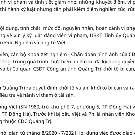
nh vi phạm và tình tiết giảm nhẹ; những khuyết điểm, vi
hi hành kỷ luật nhưng cần phải kiểm điểm nghiêm túc, rút
nội dung, tính chất, mức độ, nguyên nhân, hoàn cảnh vi ph
ng về xử lý kỷ luật đảng viên vi phạm, UBKT Tỉnh ủy Quản
ễn Đức Nghiêm và ông Lê Việt.
 viên, cán bộ Khoa Xét nghiệm - Chẩn đoán hình ảnh của C
i sống, trong quá trình thực hiện nhiệm vụ đã lợi dụng quyề
và bị Cơ quan CSĐT Công an tỉnh Quảng Trị khởi tố bị can
Quảng Trị ra quyết định khởi tố vụ án, khởi tố bị can và ra
ều tra về hành vi tham ô tài sản.
ang Việt (SN 1980, trú khu phố 7, phường 5, TP Đông Hà) 
 TP Đông Hà). Trước khi bị bắt, Việt và Phi là nhân viên Kho
g thuộc CDC Quảng Trị.
hời gian từ tháng 8/2020 - 7/2021, lợi dụng việc được giao