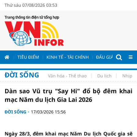
Thứ sáu 07/08/2026 03:53
Trang thông tin điện tử tổng hợp
ƯƠNG
TIÊU ĐIỂM
KINH TẾ - TÀI CHÍNH
ĐẤU GIÁ - ĐẤU THẦ
ĐỜI SỐNG
Văn hóa - Thể thao
Du lịch
Nhịp s
Dàn sao Vũ trụ "Say Hi" đổ bộ đêm khai
mạc Năm du lịch Gia Lai 2026
ĐỜI SỐNG
17/03/2026 15:56
Ngày 28/3, đêm khai mạc Năm Du lịch Quốc gia sẽ