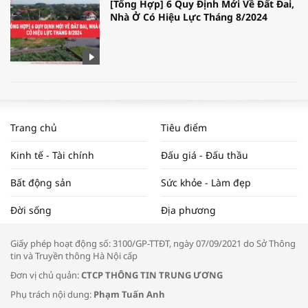
[Tổng Hợp] 6 Quy Định Mới Về Đất Đai,
Nhà Ở Có Hiệu Lực Tháng 8/2024
WORLDBANK DỰ BÁO KINH TẾ VIỆT
NAM NĂM 2024 VÀ NĂM 2025 | NHỊP
Trang chủ
Tiêu điểm
ĐẬP THỊ TRƯỜNG #62
Kinh tế - Tài chính
Đấu giá - Đấu thầu
Bất động sản
Sức khỏe - Làm đẹp
Tọa đàm “Xúc tiến thương mại: Khơi
Đời sống
Địa phương
thông đầu ra cho sản phẩm OCOP”
Giấy phép hoạt động số: 3100/GP-TTĐT, ngày 07/09/2021 do Sở Thông
tin và Truyền thông Hà Nội cấp
Đơn vị chủ quản:
CTCP THÔNG TIN TRUNG ƯƠNG
Phụ trách nội dung:
Phạm Tuấn Anh