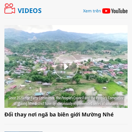
VIDEOS
Xem trên
Đổi thay nơi ngã ba biên giới Mường Nhé