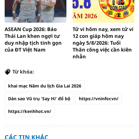
ASEAN Cup 2026: Báo
Tử vi hôm nay, xem tử vi
Thái Lan khen ngợi tư
12 con giáp hôm nay
duy nhập tịch tinh gọn
ngày 5/8/2026: Tuổi
của ĐT Việt Nam
Thân công việc cần kiên
nhẫn
Từ khóa:
khai mạc Năm du lịch Gia Lai 2026
Dàn sao Vũ trụ 'Say Hi' đổ bộ
https://vninfor.vn/
https://kenhhot.vn/
CÁC TIN KHÁC