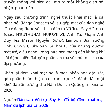
truyền thống với hiện đại, mở ra một không gian hội
nhập, phát triển.
Ngay sau chương trình nghệ thuật khai mạc là đại
nhạc hội (Mega Concert) với sự góp mặt của dàn nghệ
sĩ trẻ đang được yêu thích đến từ Vũ Trụ "Say Hi”, như:
Isaac, HIEUTHUHAI, HURRYKNG, Anh Tú, Phạm Anh
Duy, Tez, Mason Nguyễn, Sơn.K, Lamoon, Bùi Trường
Linh, CONGB, Juky San. Sự hội tụ của những gương
mặt trẻ, giàu năng lượng hứa hẹn mang đến không khí
sôi động, hiện đại, góp phần lan tỏa sức hút du lịch của
địa phương.
Khép lại đêm khai mạc sẽ là màn pháo hoa đặc sắc,
góp phần hoàn thiện bức tranh rực rỡ, đánh dấu một
khởi đầu ấn tượng cho Năm Du lịch Quốc gia – Gia Lai
2026.
Nguồn:
Dàn sao Vũ trụ 'Say Hi' đổ bộ đêm khai mạc
Năm du lịch Gia Lai 2026