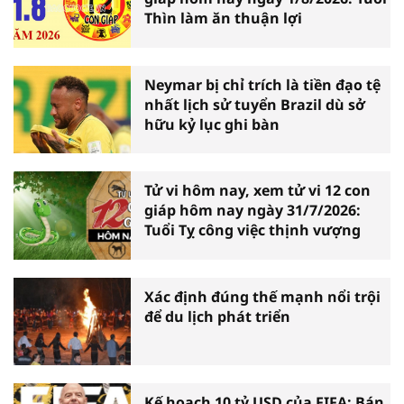
Thìn làm ăn thuận lợi
Neymar bị chỉ trích là tiền đạo tệ
nhất lịch sử tuyển Brazil dù sở
hữu kỷ lục ghi bàn
Tử vi hôm nay, xem tử vi 12 con
giáp hôm nay ngày 31/7/2026:
Tuổi Tỵ công việc thịnh vượng
Xác định đúng thế mạnh nổi trội
để du lịch phát triển
Kế hoạch 10 tỷ USD của FIFA: Bán