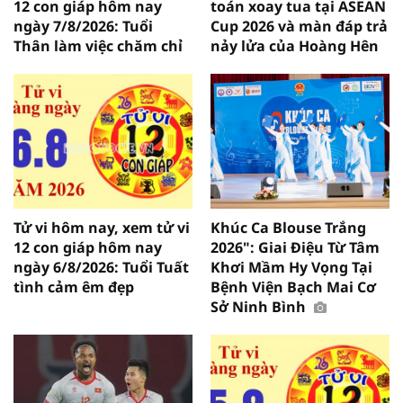
12 con giáp hôm nay
toán xoay tua tại ASEAN
ngày 7/8/2026: Tuổi
Cup 2026 và màn đáp trả
Thân làm việc chăm chỉ
nảy lửa của Hoàng Hên
Tử vi hôm nay, xem tử vi
Khúc Ca Blouse Trắng
12 con giáp hôm nay
2026": Giai Điệu Từ Tâm
ngày 6/8/2026: Tuổi Tuất
Khơi Mầm Hy Vọng Tại
tình cảm êm đẹp
Bệnh Viện Bạch Mai Cơ
Sở Ninh Bình