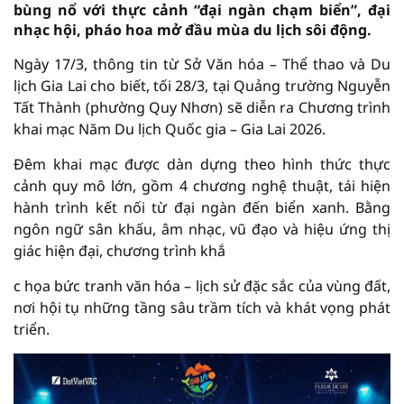
bùng nổ với thực cảnh “đại ngàn chạm biển”, đại
nhạc hội, pháo hoa mở đầu mùa du lịch sôi động.
Ngày 17/3, thông tin từ Sở Văn hóa – Thể thao và Du
lịch Gia Lai cho biết, tối 28/3, tại Quảng trường Nguyễn
Tất Thành (phường Quy Nhơn) sẽ diễn ra Chương trình
khai mạc Năm Du lịch Quốc gia – Gia Lai 2026.
Đêm khai mạc được dàn dựng theo hình thức thực
cảnh quy mô lớn, gồm 4 chương nghệ thuật, tái hiện
hành trình kết nối từ đại ngàn đến biển xanh. Bằng
ngôn ngữ sân khấu, âm nhạc, vũ đạo và hiệu ứng thị
giác hiện đại, chương trình khắ
c họa bức tranh văn hóa – lịch sử đặc sắc của vùng đất,
nơi hội tụ những tầng sâu trầm tích và khát vọng phát
triển.