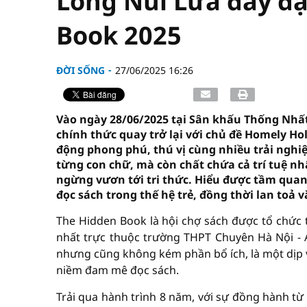
Lòng Núi Lửa đầy đặ
Book 2025
ĐỜI SỐNG
27/06/2025 16:26
Vào ngày 28/06/2025 tại Sân khấu Thống Nhất
chính thức quay trở lại với chủ đề Homely 
động phong phú, thú vị cùng nhiều trải ngh
từng con chữ, mà còn chất chứa cả trí tuệ nh
ngừng vươn tới tri thức. Hiểu được tầm quan
đọc sách trong thế hệ trẻ, đồng thời lan toả
The Hidden Book là hội chợ sách được tổ chức t
nhất trực thuộc trường THPT Chuyên Hà Nội - 
nhưng cũng không kém phần bổ ích, là một dịp v
niềm đam mê đọc sách.
Trải qua hành trình 8 năm, với sự đồng hành từ 