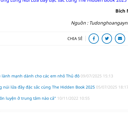
rong Lòng Núi Lửa đầy đặc sắc cùng The Hidden Book 2025
Bích
Nguồn : Tudonghoangayn
CHIA SẺ
hè lành mạnh dành cho các em nhỏ Thủ đô
09/07/2025 15:13
g núi lửa đầy đặc sắc cùng The Hidden Book 2025
05/07/2025 18:1
 ôn luyện ở trung tâm nào cả"
10/11/2022 10:55