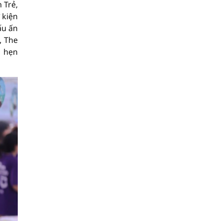
 Trẻ,
 kiện
ấu ấn
, The
a hẹn