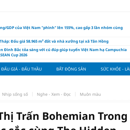
ụng/GDP của Việt Nam "phình" lên 155%, cao gấp 3 lần nhóm cùng
háp: Đấu giá 58.965 m² đất và nhà xưởng tại xã Tân Hồng
n Đình Bắc tỏa sáng với cú đúp giúp tuyển Việt Nam hạ Campuchia
ASEAN Cup 2026
ng hôm nay 8/8: Vàng thế giới "nhảy vọt"
ĐẤU GIÁ - ĐẤU THẦU
BẤT ĐỘNG SẢN
SỨC KHỎE - L
ổ phiếu IPO có được phân bổ dòng vốn mới từ nâng hạng thị trường?
ch của nước chanh gừng
ần tiền gửi Kho bạc Nhà nước: Không chỉ 4 ngân hàng được lợi
Nhịp sống số
Nghe - Xem - Đọc
Muôn màu
hôm nay, xem tử vi 12 con giáp hôm nay ngày 8/8/2026: Tuổi Mão kinh
 thuận lợi
àng nửa đầu năm 2026: Áp lực đằng sau niềm vui lãi lớn
Thị Trấn Bohemian Trong
oạch và hạ tầng đang mở ra chu kỳ tăng trưởng mới của bất động
iệt Nam