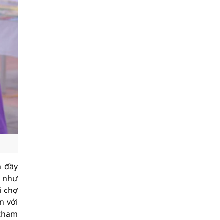
n đầy
u như
i chợ
n với
 tham