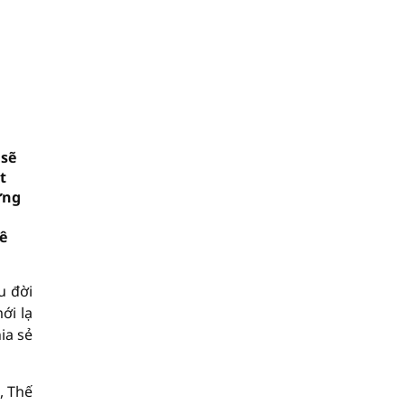
 sẽ
t
ựng
ê
u đời
ới lạ
ia sẻ
, Thế