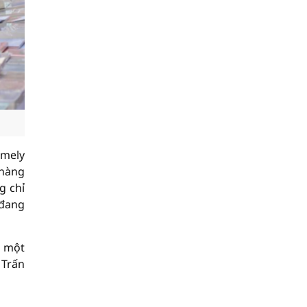
omely
 hàng
g chỉ
 đang
à một
 Trấn