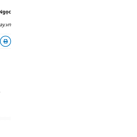
 Ngọc
ay.vn
7