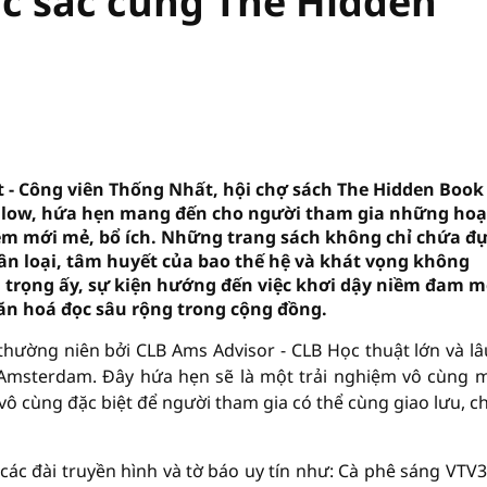
c sắc cùng The Hidden
 - Công viên Thống Nhất, hội chợ sách The Hidden Book
Hollow, hứa hẹn mang đến cho người tham gia những hoạ
iệm mới mẻ, bổ ích. Những trang sách không chỉ chứa đ
ân loại, tâm huyết của bao thế hệ và khát vọng không
 trọng ấy, sự kiện hướng đến việc khơi dậy niềm đam m
 văn hoá đọc sâu rộng trong cộng đồng.
hường niên bởi CLB Ams Advisor - CLB Học thuật lớn và lâ
Amsterdam. Đây hứa hẹn sẽ là một trải nghiệm vô cùng m
ô cùng đặc biệt để người tham gia có thể cùng giao lưu, ch
các đài truyền hình và tờ báo uy tín như: Cà phê sáng VTV3