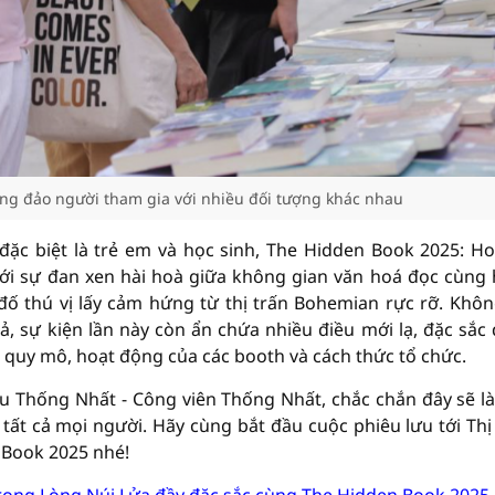
ng đảo người tham gia với nhiều đối tượng khác nhau
đặc biệt là trẻ em và học sinh, The Hidden Book 2025: H
 với sự đan xen hài hoà giữa không gian văn hoá đọc cùng
đố thú vị lấy cảm hứng từ thị trấn Bohemian rực rỡ. Khôn
ả, sự kiện lần này còn ẩn chứa nhiều điều mới lạ, đặc sắc
 quy mô, hoạt động của các booth và cách thức tổ chức.
u Thống Nhất - Công viên Thống Nhất, chắc chắn đây sẽ l
 tất cả mọi người. Hãy cùng bắt đầu cuộc phiêu lưu tới Thị
 Book 2025 nhé!