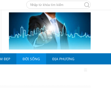
ÀM ĐẸP
ĐỜI SỐNG
ĐỊA PHƯƠNG