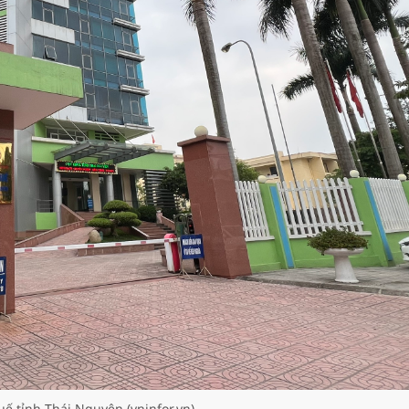
uế tỉnh Thái Nguyên (vninfor.vn)