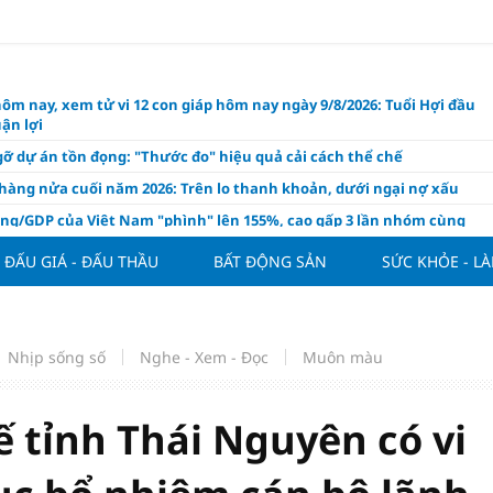
hôm nay, xem tử vi 12 con giáp hôm nay ngày 9/8/2026: Tuổi Hợi đầu
ận lợi
ỡ dự án tồn đọng: "Thước đo" hiệu quả cải cách thể chế
hàng nửa cuối năm 2026: Trên lo thanh khoản, dưới ngại nợ xấu
ụng/GDP của Việt Nam "phình" lên 155%, cao gấp 3 lần nhóm cùng
ĐẤU GIÁ - ĐẤU THẦU
BẤT ĐỘNG SẢN
SỨC KHỎE - L
háp: Đấu giá 58.965 m² đất và nhà xưởng tại xã Tân Hồng
n Đình Bắc tỏa sáng với cú đúp giúp tuyển Việt Nam hạ Campuchia
ASEAN Cup 2026
ng hôm nay 8/8: Vàng thế giới "nhảy vọt"
Nhịp sống số
Nghe - Xem - Đọc
Muôn màu
ổ phiếu IPO có được phân bổ dòng vốn mới từ nâng hạng thị trường?
ch của nước chanh gừng
 tỉnh Thái Nguyên có vi
ần tiền gửi Kho bạc Nhà nước: Không chỉ 4 ngân hàng được lợi