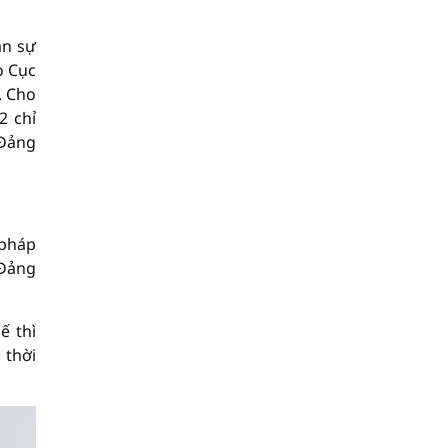
ân sự
o Cục
. Cho
2 chỉ
 Đảng
 pháp
 Đảng
ế thì
 thời