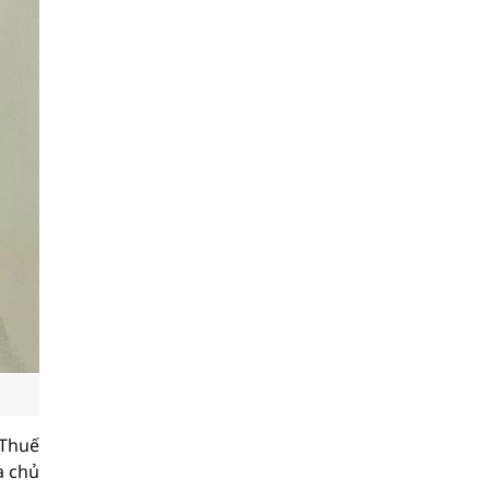
 Thuế
a chủ