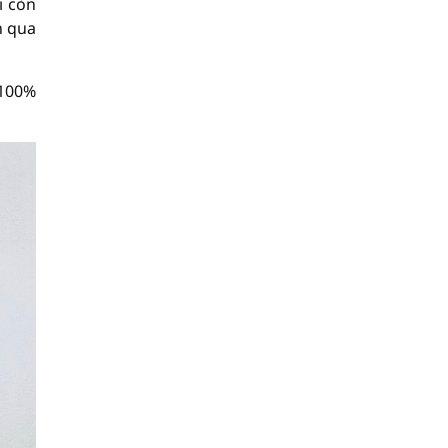
i còn
n qua
 100%