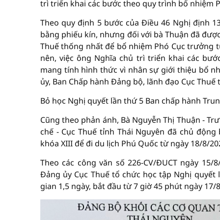
trì triển khai các bước theo quy trình bổ nhiệm
Theo quy định 5 bước của Điều 46 Nghị định 13
bằng phiếu kín, nhưng đối với bà Thuận đã đượ
Thuế thống nhất để bổ nhiệm Phó Cục trưởng từ
nên, việc ông Nghĩa chủ trì triển khai các bư
mang tính hình thức vì nhân sự giới thiệu bổ
ủy, Ban Chấp hành Đảng bộ, lãnh đạo Cục Thuế t
Bỏ học Nghị quyết lần thứ 5 Ban chấp hành Trung
Cũng theo phản ánh, Bà Nguyễn Thị Thuận - Tr
chế - Cục Thuế tỉnh Thái Nguyên đã chủ động
khóa XIII để đi du lịch Phú Quốc từ ngày 18/8/2
Theo các công văn số 226-CV/ĐUCT ngày 15/8/
Đảng ủy Cục Thuế tổ chức học tập Nghị quyết 
gian 1,5 ngày, bắt đầu từ 7 giờ 45 phút ngày 17/