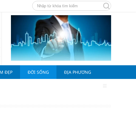
ÀM ĐẸP
ĐỜI SỐNG
ĐỊA PHƯƠNG