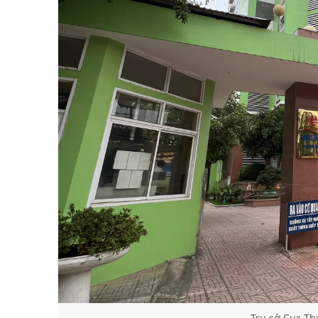
Trụ sở Cục Th