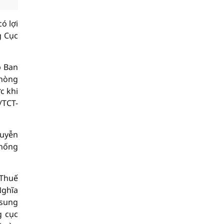
ó lợi
g Cục
p Ban
phòng
c khi
/TCT-
guyễn
thống
 Thuế
Nghĩa
 sung
g cục