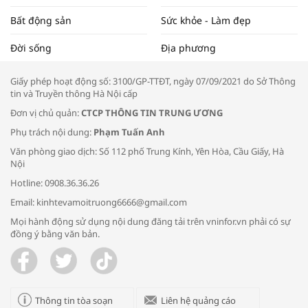
Bất động sản
Sức khỏe - Làm đẹp
Tọa đàm “Xúc tiến thương mại: Khơi
Đời sống
Địa phương
thông đầu ra cho sản phẩm OCOP”
Giấy phép hoạt động số: 3100/GP-TTĐT, ngày 07/09/2021 do Sở Thông
tin và Truyền thông Hà Nội cấp
Đơn vị chủ quản:
CTCP THÔNG TIN TRUNG ƯƠNG
Phụ trách nội dung:
Phạm Tuấn Anh
Bác sĩ tư vấn cách phòng tránh bệnh
Văn phòng giao dịch: Số 112 phố Trung Kính, Yên Hòa, Cầu Giấy, Hà
đường hô hấp trong thời tiết giao mùa
Nội
Hotline: 0908.36.36.26
Email: kinhtevamoitruong6666@gmail.com
Mọi hành động sử dụng nội dung đăng tải trên vninfor.vn phải có sự
đồng ý bằng văn bản.
Trao yêu thương cho em
Thông tin tòa soạn
Liên hệ quảng cáo