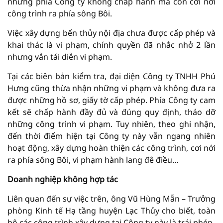
nhưng phía Công ty không chấp hành mà còn cơi nới
công trình ra phía sông Bôi.
Việc xây dựng bến thủy nội địa chưa được cấp phép và
khai thác là vi phạm, chính quyền đã nhắc nhở 2 lần
nhưng vẫn tái diễn vi phạm.
Tại các biên bản kiểm tra, đại diện Công ty TNHH Phú
Hưng cũng thừa nhận những vi phạm và không đưa ra
được những hồ sơ, giấy tờ cấp phép. Phía Công ty cam
kết sẽ chấp hành đầy đủ và đúng quy định, tháo dỡ
những công trình vi phạm. Tuy nhiên, theo ghi nhận,
đến thời điểm hiện tại Công ty này vẫn ngang nhiên
hoạt động, xây dựng hoàn thiện các công trình, cơi nới
ra phía sông Bôi, vi phạm hành lang đê điều…
Doanh nghiệp không hợp tác
Liên quan đến sự việc trên, ông Vũ Hùng Mẫn – Trưởng
phòng Kinh tế Hạ tầng huyện Lạc Thủy cho biết, toàn
bộ các công trình xây dựng tại Công ty này là trái phép.