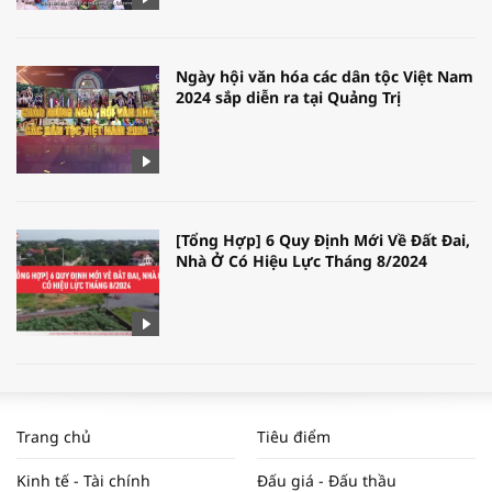
Ngày hội văn hóa các dân tộc Việt Nam
2024 sắp diễn ra tại Quảng Trị
[Tổng Hợp] 6 Quy Định Mới Về Đất Đai,
Nhà Ở Có Hiệu Lực Tháng 8/2024
WORLDBANK DỰ BÁO KINH TẾ VIỆT
NAM NĂM 2024 VÀ NĂM 2025 | NHỊP
Trang chủ
Tiêu điểm
ĐẬP THỊ TRƯỜNG #62
Kinh tế - Tài chính
Đấu giá - Đấu thầu