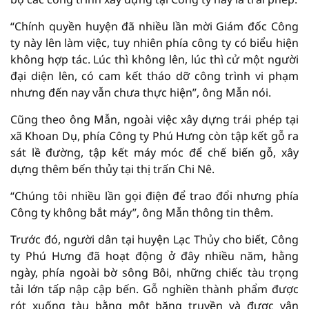
“Chính quyền huyện đã nhiều lần mời Giám đốc Công
ty này lên làm việc, tuy nhiên phía công ty có biểu hiện
không hợp tác. Lúc thì không lên, lúc thì cử một người
đại diện lên, có cam kết tháo dỡ công trình vi phạm
nhưng đến nay vẫn chưa thực hiện”, ông Mẫn nói.
Cũng theo ông Mẫn, ngoài việc xây dựng trái phép tại
xã Khoan Dụ, phía Công ty Phú Hưng còn tập kết gỗ ra
sát lề đường, tập kết máy móc để chế biến gỗ, xây
dựng thêm bến thủy tại thị trấn Chi Nê.
“Chúng tôi nhiều lần gọi điện để trao đổi nhưng phía
Công ty không bắt máy”, ông Mẫn thông tin thêm.
Trước đó, người dân tại huyện Lạc Thủy cho biết, Công
ty Phú Hưng đã hoạt động ở đây nhiều năm, hằng
ngày, phía ngoài bờ sông Bôi, những chiếc tàu trọng
tải lớn tấp nập cập bến. Gỗ nghiền thành phẩm được
rót xuống tàu bằng một băng truyền và được vận