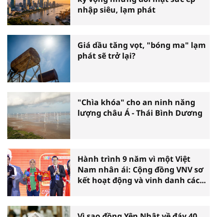
nhập siêu, lạm phát
Giá dầu tăng vọt, "bóng ma" lạm
phát sẽ trở lại?
"Chìa khóa" cho an ninh năng
lượng châu Á - Thái Bình Dương
Hành trình 9 năm vì một Việt
Nam nhân ái: Cộng đồng VNV sơ
kết hoạt động và vinh danh các
tấm gương thiện nguyện tiêu
biểu toàn quốc
Vì sao đồng Yên Nhật về đáy 40