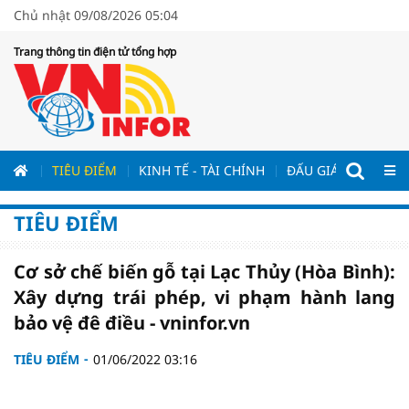
Chủ nhật 09/08/2026 05:04
Trang thông tin điện tử tổng hợp
ƯƠNG
TIÊU ĐIỂM
KINH TẾ - TÀI CHÍNH
ĐẤU GIÁ - ĐẤU THẦ
TIÊU ĐIỂM
Cơ sở chế biến gỗ tại Lạc Thủy (Hòa Bình):
Xây dựng trái phép, vi phạm hành lang
bảo vệ đê điều - vninfor.vn
TIÊU ĐIỂM
01/06/2022 03:16