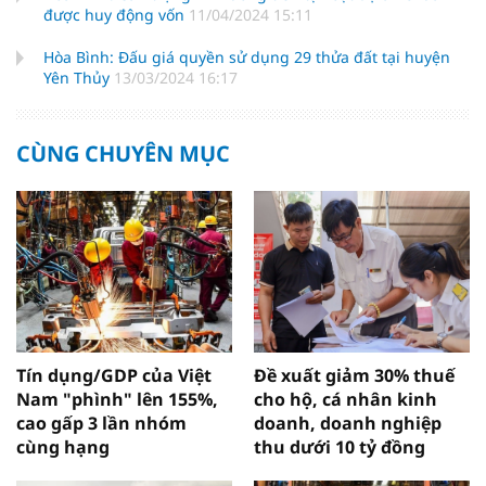
được huy động vốn
11/04/2024 15:11
Hòa Bình: Đấu giá quyền sử dụng 29 thửa đất tại huyện
Yên Thủy
13/03/2024 16:17
CÙNG CHUYÊN MỤC
Tín dụng/GDP của Việt
Đề xuất giảm 30% thuế
Nam "phình" lên 155%,
cho hộ, cá nhân kinh
cao gấp 3 lần nhóm
doanh, doanh nghiệp
cùng hạng
thu dưới 10 tỷ đồng