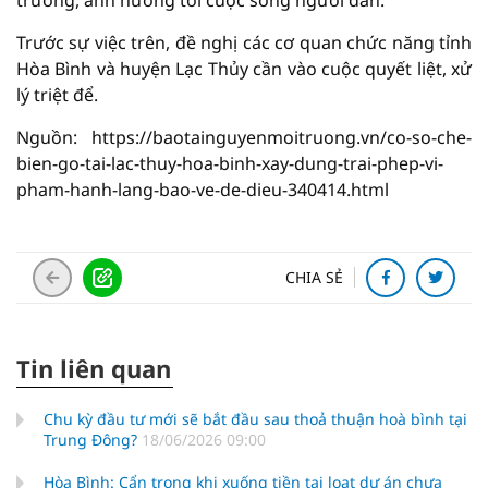
Trước sự việc trên, đề nghị các cơ quan chức năng tỉnh
Hòa Bình và huyện Lạc Thủy cần vào cuộc quyết liệt, xử
lý triệt để.
Nguồn: https://baotainguyenmoitruong.vn/co-so-che-
bien-go-tai-lac-thuy-hoa-binh-xay-dung-trai-phep-vi-
pham-hanh-lang-bao-ve-de-dieu-340414.html
CHIA SẺ
Tin liên quan
Chu kỳ đầu tư mới sẽ bắt đầu sau thoả thuận hoà bình tại
Trung Đông?
18/06/2026 09:00
Hòa Bình: Cẩn trọng khi xuống tiền tại loạt dự án chưa