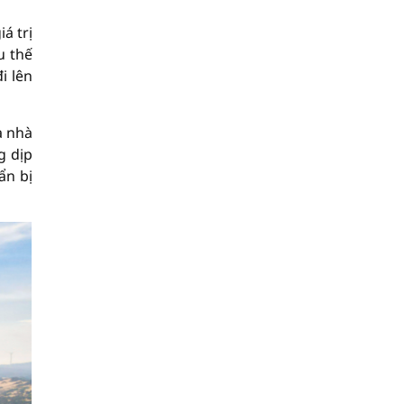
á trị
u thế
i lên
a nhà
g dịp
ẩn bị