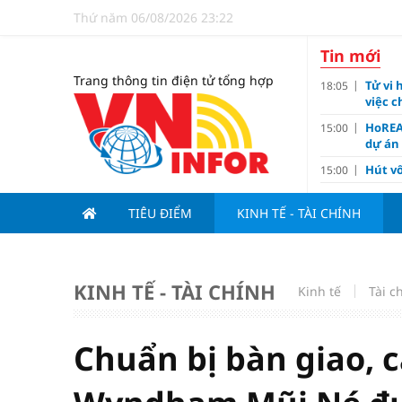
Thứ năm 06/08/2026 23:22
Tin mới
Trang thông tin điện tử tổng hợp
Tử vi 
18:05
việc 
HoREA
15:00
dự án
Hút vố
15:00
Động 
13:15
TIÊU ĐIỂM
KINH TẾ - TÀI CHÍNH
Nghiê
13:00
Vì sa
11:00
Dùng l
10:10
KINH TẾ - TÀI CHÍNH
Kinh tế
Tài c
Giá v
10:10
Tuyển 
10:07
nảy l
Chuẩn bị bàn giao, 
Đề xu
09:15