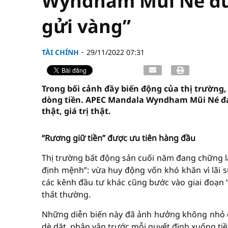
Wyndham Mũi Né đư
gửi vàng”
TÀI CHÍNH
29/11/2022 07:31
Trong bối cảnh đầy biến động của thị trường,
dòng tiền. APEC Mandala Wyndham Mũi Né đa
thật, giá trị thật.
“Rương giữ tiền” được ưu tiên hàng đầu
Thị trường bất động sản cuối năm đang chững lạ
định mệnh”: vừa huy động vốn khó khăn vì lãi su
các kênh đầu tư khác cũng bước vào giai đoạn “
thất thường.
Những diễn biến này đã ảnh hưởng không nhỏ đế
dè dặt, phân vân trước mỗi quyết định xuống ti