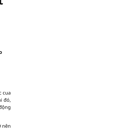
t
o
c cua
i đó,
 động
ở nên