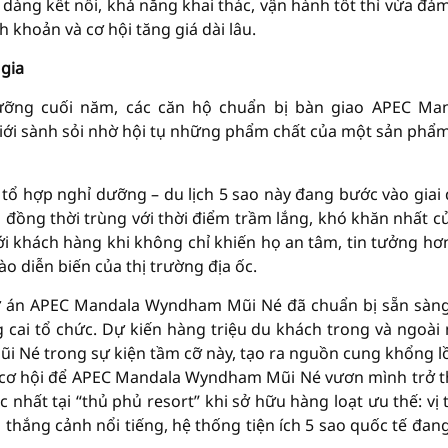
ễ dàng kết nối, khả năng khai thác, vận hành tốt thì vừa đả
 khoản và cơ hội tăng giá dài lâu.
gia
dưỡng cuối năm, các căn hộ chuẩn bị bàn giao APEC Ma
iới sành sỏi nhờ hội tụ những phẩm chất của một sản phẩ
tổ hợp nghỉ dưỡng – du lịch 5 sao này đang bước vào giai
 đồng thời trùng với thời điểm trầm lắng, khó khăn nhất củ
i khách hàng khi không chỉ khiến họ an tâm, tin tưởng hơ
o diễn biến của thị trường địa ốc.
dự án APEC Mandala Wyndham Mũi Né đã chuẩn bị sẵn sàn
cai tổ chức. Dự kiến hàng triệu du khách trong và ngoài
i Né trong sự kiện tầm cỡ này, tạo ra nguồn cung khổng l
 là cơ hội để APEC Mandala Wyndham Mũi Né vươn mình trở 
 nhất tại “thủ phủ resort” khi sở hữu hàng loạt ưu thế: vị t
 thắng cảnh nổi tiếng, hệ thống tiện ích 5 sao quốc tế đan