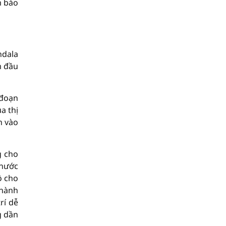
m bảo
ndala
m đầu
 đoạn
a thị
n vào
g cho
 nước
ồ cho
thành
rí dễ
g dần