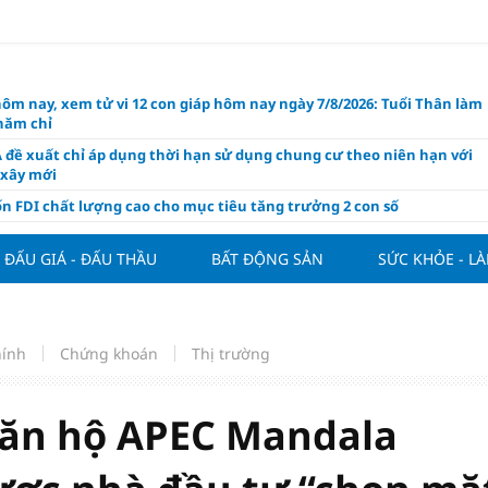
hôm nay, xem tử vi 12 con giáp hôm nay ngày 7/8/2026: Tuổi Thân làm
chăm chỉ
 đề xuất chỉ áp dụng thời hạn sử dụng chung cư theo niên hạn với
 xây mới
n FDI chất lượng cao cho mục tiêu tăng trưởng 2 con số
lực nào để Việt Nam hiện thực hóa mục tiêu tăng trưởng 10%?
ĐẤU GIÁ - ĐẤU THẦU
BẤT ĐỘNG SẢN
SỨC KHỎE - L
n cứu tính tiền gửi Kho bạc vào nguồn vốn huy động của ngân hàng
o Mỹ cùng Nhật Bản "nâng đỡ" đồng yên?
á tía tô thế nào để hỗ trợ làm đẹp da, mượt tóc?
hính
Chứng khoán
Thị trường
àng hôm nay 6/8: "Nhảy vọt" sau một đêm
Việt Nam tính bài toán xoay tua tại ASEAN Cup 2026 và màn đáp trả
ửa của Hoàng Hên
căn hộ APEC Mandala
ất đưa kim cương vào ngành nghề kinh doanh có điều kiện như vàn