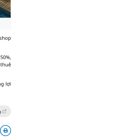
 shop
 50%,
 thuê
g lợi
n