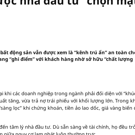
ợc nhà đầu tư “chọn mặ
 bất động sản vẫn được xem là “kênh trú ẩn” an toàn ch
ng “ghi điểm” với khách hàng nhờ sở hữu “chất lượng
i khi các doanh nghiệp trong ngành phải đối diện với “khú
ất tăng, vừa trả nợ trái phiếu với khối lượng lớn. Trong kh
sàng lọc” khi chứng khoán, tiền ảo lao dốc, giá vàng biến
n tâm lý nhà đầu tư. Dù sẵn sàng về tài chính, họ đều tr
ền giữa nguy cơ lạm phát luôn thường trực.