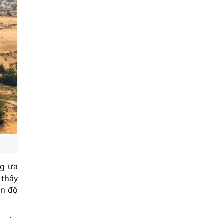
ng ưa
 thấy
ến độ