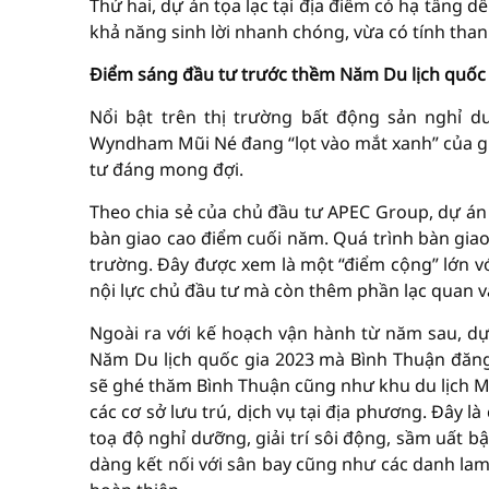
Thứ hai, dự án tọa lạc tại địa điểm có hạ tầng d
khả năng sinh lời nhanh chóng, vừa có tính thanh
Điểm sáng đầu tư trước thềm Năm Du lịch quốc 
Nổi bật trên thị trường bất động sản nghỉ 
Wyndham Mũi Né đang “lọt vào mắt xanh” của g
tư đáng mong đợi.
Theo chia sẻ của chủ đầu tư APEC Group, dự án 
bàn giao cao điểm cuối năm. Quá trình bàn giao
trường. Đây được xem là một “điểm cộng” lớn vớ
nội lực chủ đầu tư mà còn thêm phần lạc quan và
Ngoài ra với kế hoạch vận hành từ năm sau, 
Năm Du lịch quốc gia 2023 mà Bình Thuận đăng 
sẽ ghé thăm Bình Thuận cũng như khu du lịch Mũ
các cơ sở lưu trú, dịch vụ tại địa phương. Đây
toạ độ nghỉ dưỡng, giải trí sôi động, sầm uất bậc
dàng kết nối với sân bay cũng như các danh lam