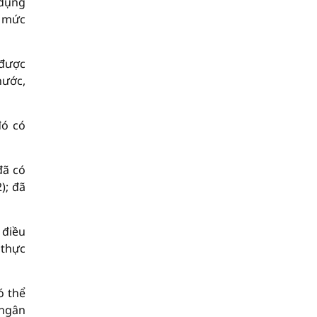
 dụng
g mức
 được
nước,
đó có
đã có
); đã
 điều
 thực
ó thể
 ngân