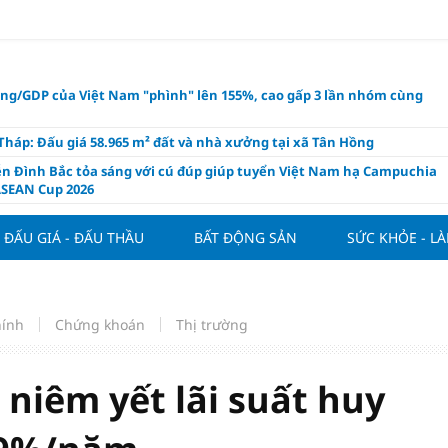
ụng/GDP của Việt Nam "phình" lên 155%, cao gấp 3 lần nhóm cùng
háp: Đấu giá 58.965 m² đất và nhà xưởng tại xã Tân Hồng
n Đình Bắc tỏa sáng với cú đúp giúp tuyển Việt Nam hạ Campuchia
ASEAN Cup 2026
ng hôm nay 8/8: Vàng thế giới "nhảy vọt"
ĐẤU GIÁ - ĐẤU THẦU
BẤT ĐỘNG SẢN
SỨC KHỎE - L
ổ phiếu IPO có được phân bổ dòng vốn mới từ nâng hạng thị trường?
ch của nước chanh gừng
ần tiền gửi Kho bạc Nhà nước: Không chỉ 4 ngân hàng được lợi
hính
Chứng khoán
Thị trường
hôm nay, xem tử vi 12 con giáp hôm nay ngày 8/8/2026: Tuổi Mão kinh
 thuận lợi
àng nửa đầu năm 2026: Áp lực đằng sau niềm vui lãi lớn
 niêm yết lãi suất huy
oạch và hạ tầng đang mở ra chu kỳ tăng trưởng mới của bất động
iệt Nam