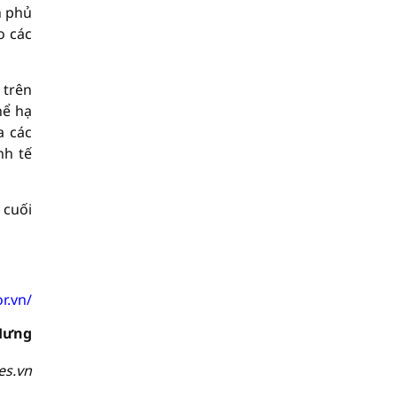
h phủ
o các
 trên
hể hạ
a các
nh tế
 cuối
or.vn/
Hưng
es.vn