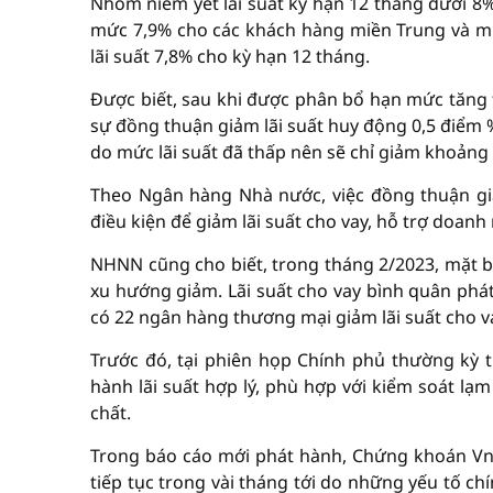
Nhóm niêm yết lãi suất kỳ hạn 12 tháng dưới 8
mức 7,9% cho các khách hàng miền Trung và m
lãi suất 7,8% cho kỳ hạn 12 tháng.
Được biết, sau khi được phân bổ hạn mức tăng
sự đồng thuận giảm lãi suất huy động 0,5 điểm
do mức lãi suất đã thấp nên sẽ chỉ giảm khoảng
Theo Ngân hàng Nhà nước, việc đồng thuận giả
điều kiện để giảm lãi suất cho vay, hỗ trợ doanh n
NHNN cũng cho biết, trong tháng 2/2023, mặt bằn
xu hướng giảm. Lãi suất cho vay bình quân phá
có 22 ngân hàng thương mại giảm lãi suất cho v
Trước đó, tại phiên họp Chính phủ thường kỳ
hành lãi suất hợp lý, phù hợp với kiểm soát lạ
chất.
Trong báo cáo mới phát hành, Chứng khoán VnD
tiếp tục trong vài tháng tới do những yếu tố ch