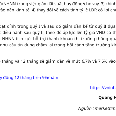
hủ/NHNN trong việc giảm lãi suất huy động/cho vay, 3) chín
nền kinh tế, 4) thay đổi về cách tính tỷ lệ LDR có lợi ch
ạt đỉnh trong quý I và sau đó giảm dần kể từ quý II dựa
t điều hành sau quý II, theo đó áp lực lên tỷ giá VND có t
) NHNN tích cực hỗ trợ thanh khoản thị trường thông qu
 nhu cầu tín dụng chậm lại trong bối cảnh tăng trưởng ki
 6 tháng và 12 tháng sẽ giảm dần về mức 6,7% và 7,5% vào
huy động 12 tháng trên 9%/năm
https://vninf
Quang 
Nguồn : markettim