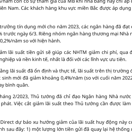
%/năm còn có sự tham gia của MB khi nhà băng này chỉ áp
iên Nam. Các khách hàng khu vực miền Bắc được áp dụn
 trưởng tín dụng mới cho năm 2023, các ngân hàng đã đạt
 % trước ngày 6/3. Riêng nhóm ngân hàng thương mại Nhà 
 0,2%/năm so với hiện hành.
m lãi suất tiền gửi sẽ giúp các NHTM giảm chi phí, qua 
ghiệp và nền kinh tế, nhất là đối với các lĩnh vực ưu tiên.
g lãi suất đã ổn định và thực tế, lãi suất trên thị trường 
t sinh mới đã giảm khoảng 0,4%/năm (so với cuối năm 2022
ay bình quân.
 tháng 2/2023, Thủ tướng đã chỉ đạo Ngân hàng Nhà nước
m phát. Việc cắt giảm lãi suất theo Thủ tướng cần được làm
irect dự báo xu hướng giảm của lãi suất huy động này c
ính sau đây: 1) một lượng lớn tiền gửi đã quay lại hệ thống