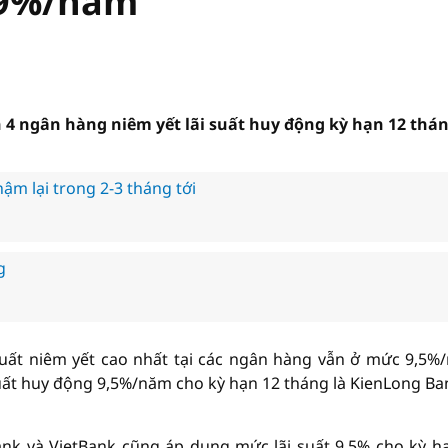
 9%/năm
n 4 ngân hàng niêm yết lãi suất huy động kỳ hạn 12 thá
ậm lại trong 2-3 tháng tới
g
suất niêm yết cao nhất tại các ngân hàng vẫn ở mức 9,5%
uất huy động 9,5%/năm cho kỳ hạn 12 tháng là KienLong Ba
ank và VietBank cũng áp dụng mức lãi suất 9,5% cho kỳ h