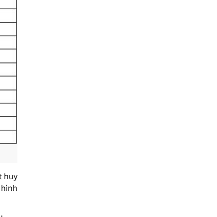
t huy
 hình