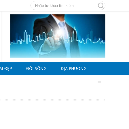
ÀM ĐẸP
ĐỜI SỐNG
ĐỊA PHƯƠNG