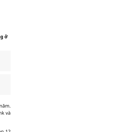
ng ở
/năm.
nk và
ạn 12