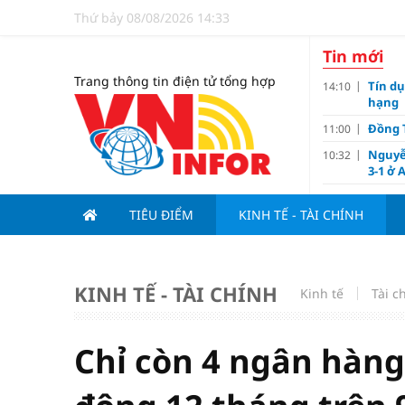
Thứ bảy 08/08/2026 14:33
Tin mới
Trang thông tin điện tử tổng hợp
Tín d
14:10
hạng
Đồng T
11:00
Nguyễ
10:32
3-1 ở 
Giá và
10:23
TIÊU ĐIỂM
KINH TẾ - TÀI CHÍNH
Các c
09:00
Lợi í
08:15
Nới tr
07:00
KINH TẾ - TÀI CHÍNH
Kinh tế
Tài c
Tử vi 
18:10
doanh
Ngân h
17:10
Chỉ còn 4 ngân hàng
Quy h
17:00
sản V